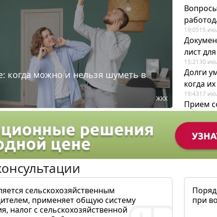
Вопросы
работода
19:05
15 ию
Докумен
лист дл
15:21
30 ию
Долги у
: когда можно и нельзя шуметь в
когда и
19:43
17 ию
ЖКХ
Прием с
для кадр
12:28
22 ию
консультации
ляется сельскохозяйственным
Поряд
ителем, применяет общую систему
при в
я, налог с сельскохозяйственной