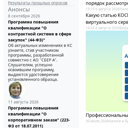
Результаты прошлых опросов
порядок рассмотр
Анонсы
15:15 6 августа 2026
Нало
Какую статью КОСГ
8 сентября 2026
виртуального сер
Программа повышения
квалификации "О
14:54 6 августа 2026
Бюдж
контрактной системе в сфере
закупок" (44-ФЗ)"
Об актуальных изменениях в КС
узнаете, став участником
программы, разработанной
совместно с АО ''СБЕР А".
Слушателям, успешно
освоившим программу,
выдаются удостоверения
установленного образца.
11 августа 2026
Программа повышения
квалификации "О
Профессиональный
корпоративном заказе" (223-
30 июля 2026
Налоги и б
ФЗ от 18.07.2011)