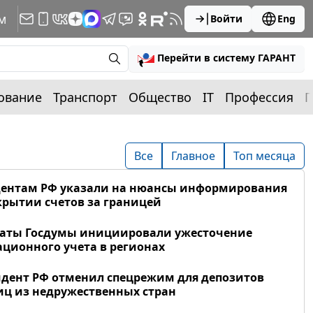
м
Войти
Eng
Перейти в систему ГАРАНТ
ование
Транспорт
Общество
IT
Профессия
П
Все
Главное
Топ месяца
дентам РФ указали на нюансы информирования
крытии счетов за границей
таты Госдумы инициировали ужесточение
ционного учета в регионах
дент РФ отменил спецрежим для депозитов
ц из недружественных стран