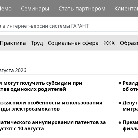
Демо
Семинары
Стать партнером
Клиента
Практика
Труд
Социальная сфера
ЖКХ
Образ
вгуста 2026
и могут получить субсидии при
Рези
стве одиноких родителей
об от
азъяснили особенности использования
Депу
енды электросамокатов
мигра
матического аннулирования патентов за
Прези
стят с 10 августа
физли