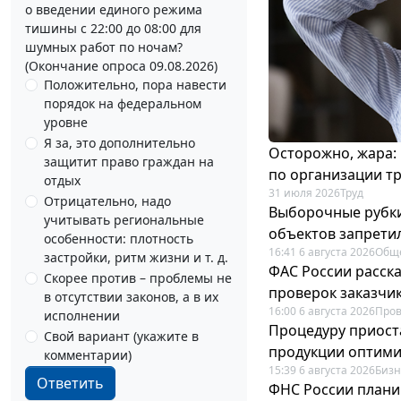
о введении единого режима
тишины с 22:00 до 08:00 для
шумных работ по ночам?
(Окончание опроса 09.08.2026)
Положительно, пора навести
порядок на федеральном
уровне
Я за, это дополнительно
Осторожно, жара:
защитит право граждан на
по организации т
отдых
31 июля 2026
Труд
Отрицательно, надо
Выборочные рубки
учитывать региональные
объектов запрети
особенности: плотность
16:41 6 августа 2026
Общ
застройки, ритм жизни и т. д.
ФАС России расск
Скорее против – проблемы не
проверок заказчик
в отсутствии законов, а в их
16:00 6 августа 2026
Пров
исполнении
Процедуру приост
Свой вариант (укажите в
продукции оптим
комментарии)
15:39 6 августа 2026
Бизн
Ответить
ФНС России плани