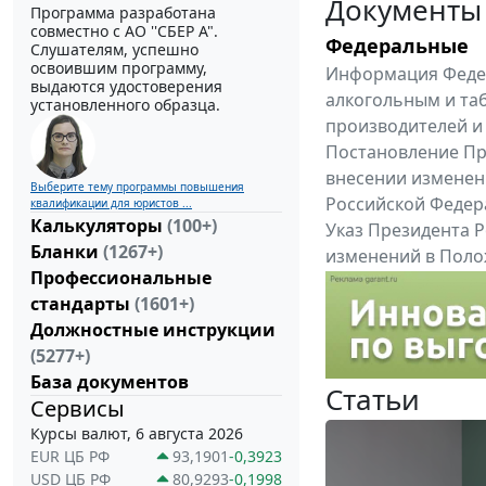
Документы
Программа разработана
совместно с АО ''СБЕР А".
Федеральные
Слушателям, успешно
освоившим программу,
Информация Федер
выдаются удостоверения
алкогольным и та
установленного образца.
производителей и
Постановление Пра
внесении изменен
Выберите тему программы повышения
Российской Федер
квалификации для юристов ...
Калькуляторы
(100+)
Указ Президента Р
Бланки
(1267+)
изменений в Поло
Профессиональные
службы, утвержден
стандарты
(1601+)
Все федеральные докум
Должностные инструкции
(5277+)
База документов
Статьи
Сервисы
Курсы валют, 6 августа 2026
EUR ЦБ РФ
93,1901
-0,3923
USD ЦБ РФ
80,9293
-0,1998