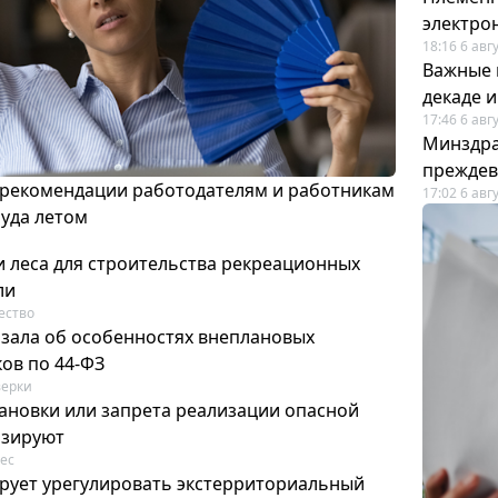
электро
18:16 6 авг
Важные 
декаде 
17:46 6 авг
Минздра
преждев
 рекомендации работодателям и работникам
17:02 6 авг
руда летом
 леса для строительства рекреационных
ли
ество
азала об особенностях внеплановых
ов по 44-ФЗ
ерки
ановки или запрета реализации опасной
изируют
ес
рует урегулировать экстерриториальный