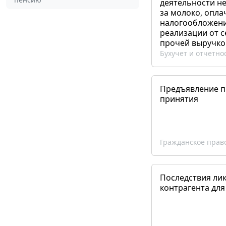
деятельности не
за молоко, опла
налогообложения
реализации от 
прочей выручко
Бухучет и отчетно
Предъявление пр
принятия
Гражданское прав
Последствия ли
контрагента для