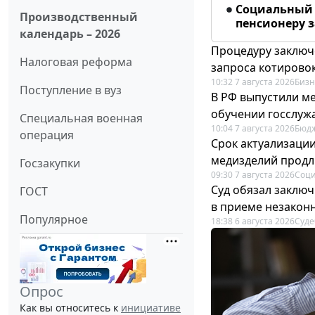
Социальный 
Производственный
пенсионеру з
календарь – 2026
Процедуру заключ
Налоговая реформа
запроса котирово
10:32 7 августа 2026
Бизн
Поступление в вуз
В РФ выпустили ме
обучении госслуж
Специальная военная
10:04 7 августа 2026
Бюдж
операция
Срок актуализаци
медизделий прод
Госзакупки
09:30 7 августа 2026
Соци
Суд обязал заключ
ГОСТ
в приеме незакон
Популярное
18:38 6 августа 2026
Суде
Опрос
Как вы относитесь к
инициативе