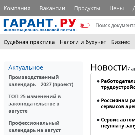
Компания
Вакансии
Продукты
Цены
Судебная практика
Налоги и бухучет
Бизнес
Новости
Актуальное
7 а
Производственный
Работодател
календарь – 2027 (проект)
трудоустрой
ТОП-25 изменений в
Россиянам р
законодательстве в
сервисов ар
августе
Сервис авто
Профессиональный
неуплату запу
календарь на август