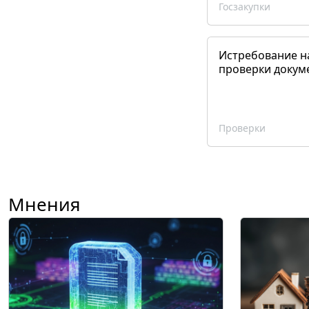
Госзакупки
Истребование н
проверки докум
Проверки
Мнения