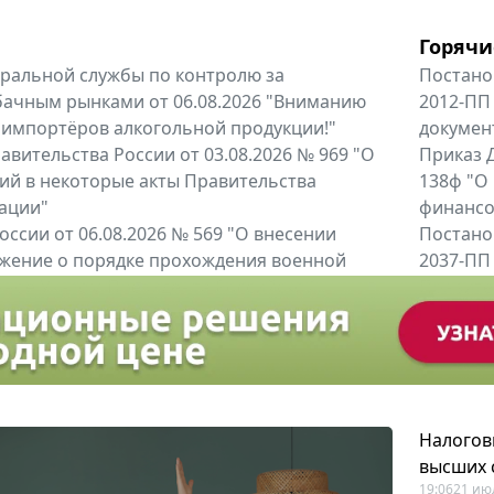
Горячи
альной службы по контролю за
Постано
бачным рынками от 06.08.2026 "Вниманию
2012-ПП
 импортёров алкогольной продукции!"
докумен
вительства России от 03.08.2026 № 969 "О
Приказ Д
ий в некоторые акты Правительства
138ф "О
ации"
финансов
оссии от 06.08.2026 № 569 "О внесении
Постано
жение о порядке прохождения военной
2037-ПП
ное Указом Президента Российской...
Правител
енты
Все регио
Налогов
высших 
19:06
21 ию