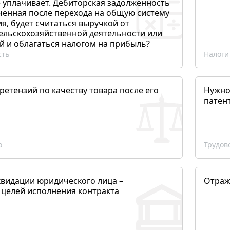
 уплачивает. Дебиторская задолженность
ченная после перехода на общую систему
, будет считаться выручкой от
сельскохозяйственной деятельности или
й и облагаться налогом на прибыль?
сть
Налоги
етензий по качеству товара после его
Нужно
патен
о
Трудов
квидации юридического лица –
Отраж
 целей исполнения контракта