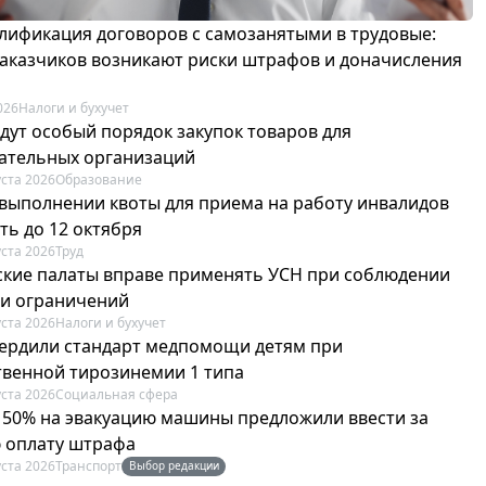
лификация договоров с самозанятыми в трудовые:
 заказчиков возникают риски штрафов и доначисления
026
Налоги и бухучет
едут особый порядок закупок товаров для
ательных организаций
уста 2026
Образование
 выполнении квоты для приема на работу инвалидов
ть до 12 октября
уста 2026
Труд
ские палаты вправе применять УСН при соблюдении
 и ограничений
уста 2026
Налоги и бухучет
вердили стандарт медпомощи детям при
твенной тирозинемии 1 типа
уста 2026
Социальная сфера
в 50% на эвакуацию машины предложили ввести за
 оплату штрафа
уста 2026
Транспорт
Выбор редакции