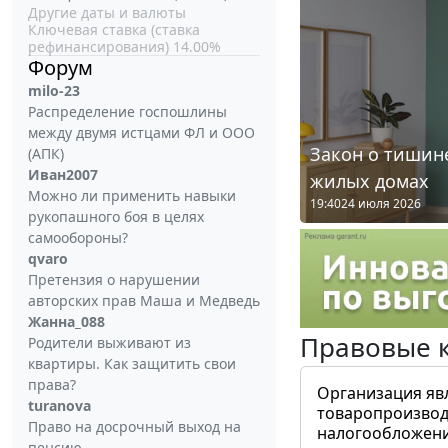
Другие даты и валюты
Ключевая ставка (ставка
рефинансирования) 14.00%
Форум
milo-23
Распределение госпошлины
между двумя истцами ФЛ и ООО
Закон о тишине
(АПК)
Иван2007
жилых домах
Можно ли применить навыки
19:40
24 июля 2026
рукопашного боя в целях
самообороны?
qvaro
Претензия о нарушении
авторских прав Маша и Медведь
Жанна_088
Правовые 
Родители выживают из
квартиры. Как защитить свои
права?
Организация яв
turanova
товаропроизвод
Право на досрочный выход на
налогообложени
пенсию