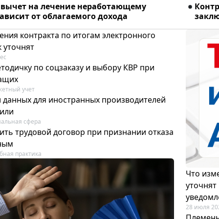
вычет на лечение неработающему
Конт
ависит от облагаемого дохода
заклю
ения контракта по итогам электронного
к уточнят
ес
тодичку по соцзаказу и выбору КВР при
ащих
етный учет
и данных для иностранных производителей
лили
альная сфера
ить трудовой договор при признании отказа
ным
бная практика
Что изме
уточнят
уведомл
28 июля 20
Племенн