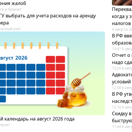
ения жалоб
Переква
ги и бухучет
У выбрать для учета расходов на аренду
когда у
вера
налогов
етный учет
4 августа 2
В РФ вв
образов
13:41 6 авг
Отчет о
надо сда
13:20 6 авг
Адвокат
условий
12:58 6 авг
В РФ ут
наследс
12:10 6 авг
Скидку 
 календарь на август 2026 года
быструю
ухучет
11:44 6 авг