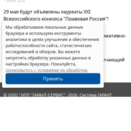
1 июня 2026
29 мая будут объявлены лауреаты XXI
Всероссийского конкурса "Правовая Россия"!
27 мая 2026
Мы обрабатываем локальные данные
браузера и используем инструменты
AI-ассистент Искра теперь анализирует нормативно-
аналитики в целях улучшения и обеспечения
техническую документацию
работоспособности сайта, статистических
28 апреля 2026
исследований и обзоров. Вы можете
запретить обработку указанных данных в
"ГАРАНТ Электронный экспресс" провел обучающий
настройках браузера. Пожалуйста,
вебинар по работе с AI-ассистентом Искра
ознакомьтесь с условиями их обработки
.
23 апреля 2026
Принять
© ООО "НПП "ГАРАНТ-СЕРВИС", 2026. Система ГАРАНТ
выпускается с 1990 года. Компания "Гарант" и ее партнеры
являются участниками Российской ассоциации правовой
информации ГАРАНТ.
Контакты
8-800-200-88-88