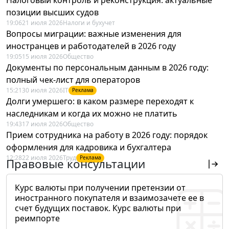
позиции высших судов
19:06
21 июля 2026
Налоги и бухучет
Вопросы миграции: важные изменения для
иностранцев и работодателей в 2026 году
19:05
15 июля 2026
Общество
Документы по персональным данным в 2026 году:
полный чек-лист для операторов
15:21
30 июля 2026
IT
Реклама
Долги умершего: в каком размере переходят к
наследникам и когда их можно не платить
19:43
17 июля 2026
Общество
Прием сотрудника на работу в 2026 году: порядок
оформления для кадровика и бухгалтера
12:28
22 июля 2026
Труд
Реклама
Правовые консультации
Курс валюты при получении претензии от
иностранного покупателя и взаимозачете ее в
счет будущих поставок. Курс валюты при
реимпорте