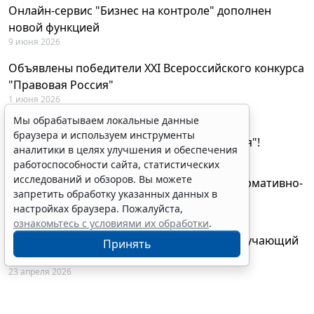
Онлайн-сервис "Бизнес на контроле" дополнен
новой функцией
9 июня 2026
Объявлены победители XXI Всероссийского конкурса
"Правовая Россия"
1 июня 2026
Мы обрабатываем локальные данные
29 мая будут объявлены лауреаты XXI
браузера и используем инструменты
Всероссийского конкурса "Правовая Россия"!
аналитики в целях улучшения и обеспечения
27 мая 2026
работоспособности сайта, статистических
исследований и обзоров. Вы можете
AI-ассистент Искра теперь анализирует нормативно-
запретить обработку указанных данных в
техническую документацию
настройках браузера. Пожалуйста,
28 апреля 2026
ознакомьтесь с условиями их обработки
.
"ГАРАНТ Электронный экспресс" провел обучающий
Принять
вебинар по работе с AI-ассистентом Искра
23 апреля 2026