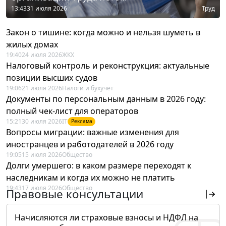
13:43
31 июля 2026
Труд
Закон о тишине: когда можно и нельзя шуметь в
жилых домах
19:40
24 июля 2026
ЖКХ
Налоговый контроль и реконструкция: актуальные
позиции высших судов
19:06
21 июля 2026
Налоги и бухучет
Документы по персональным данным в 2026 году:
полный чек-лист для операторов
15:21
30 июля 2026
IT
Реклама
Вопросы миграции: важные изменения для
иностранцев и работодателей в 2026 году
19:05
15 июля 2026
Общество
Долги умершего: в каком размере переходят к
наследникам и когда их можно не платить
19:43
17 июля 2026
Общество
Правовые консультации
Начисляются ли страховые взносы и НДФЛ на