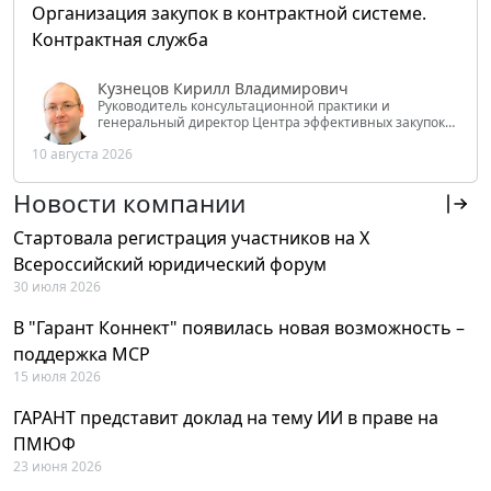
Организация закупок в контрактной системе.
Контрактная служба
Кузнецов Кирилл Владимирович
Руководитель консультационной практики и
генеральный директор Центра эффективных закупок
Tendery.ru, ведущий эксперт РАНХиГС при Президенте
10 августа 2026
РФ
Новости компании
Стартовала регистрация участников на X
Всероссийский юридический форум
30 июля 2026
В "Гарант Коннект" появилась новая возможность –
поддержка MCP
15 июля 2026
ГАРАНТ представит доклад на тему ИИ в праве на
ПМЮФ
23 июня 2026