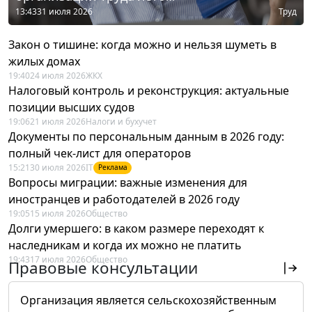
13:43
31 июля 2026
Труд
Закон о тишине: когда можно и нельзя шуметь в
жилых домах
19:40
24 июля 2026
ЖКХ
Налоговый контроль и реконструкция: актуальные
позиции высших судов
19:06
21 июля 2026
Налоги и бухучет
Документы по персональным данным в 2026 году:
полный чек-лист для операторов
15:21
30 июля 2026
IT
Реклама
Вопросы миграции: важные изменения для
иностранцев и работодателей в 2026 году
19:05
15 июля 2026
Общество
Долги умершего: в каком размере переходят к
наследникам и когда их можно не платить
19:43
17 июля 2026
Общество
Правовые консультации
Организация является сельскохозяйственным