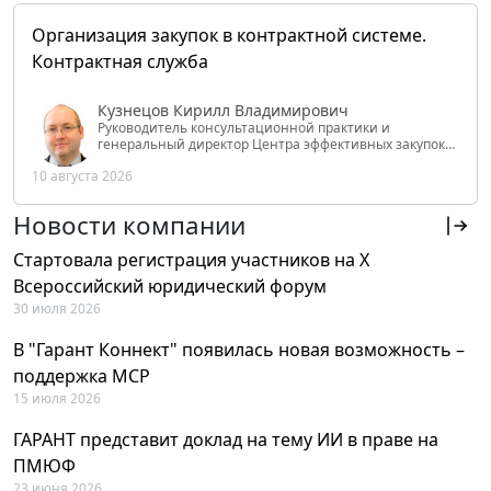
Организация закупок в контрактной системе.
Контрактная служба
Кузнецов Кирилл Владимирович
Руководитель консультационной практики и
генеральный директор Центра эффективных закупок
Tendery.ru, ведущий эксперт РАНХиГС при Президенте
10 августа 2026
РФ
Новости компании
Стартовала регистрация участников на X
Всероссийский юридический форум
30 июля 2026
В "Гарант Коннект" появилась новая возможность –
поддержка MCP
15 июля 2026
ГАРАНТ представит доклад на тему ИИ в праве на
ПМЮФ
23 июня 2026