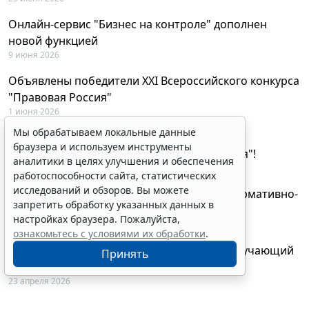
Онлайн-сервис "Бизнес на контроле" дополнен
новой функцией
9 июня 2026
Объявлены победители XXI Всероссийского конкурса
"Правовая Россия"
1 июня 2026
Мы обрабатываем локальные данные
29 мая будут объявлены лауреаты XXI
браузера и используем инструменты
Всероссийского конкурса "Правовая Россия"!
аналитики в целях улучшения и обеспечения
27 мая 2026
работоспособности сайта, статистических
исследований и обзоров. Вы можете
AI-ассистент Искра теперь анализирует нормативно-
запретить обработку указанных данных в
техническую документацию
настройках браузера. Пожалуйста,
28 апреля 2026
ознакомьтесь с условиями их обработки
.
"ГАРАНТ Электронный экспресс" провел обучающий
Принять
вебинар по работе с AI-ассистентом Искра
23 апреля 2026