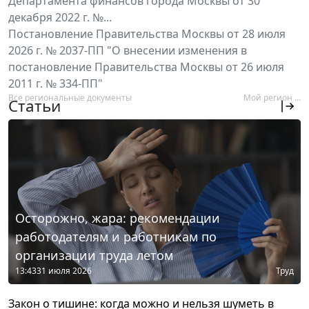
Департамента финансов города Москвы от 30
декабря 2022 г. №...
Постановление Правительства Москвы от 28 июля
2026 г. № 2037-ПП "О внесении изменения в
постановление Правительства Москвы от 26 июля
2011 г. № 334-ПП"
Все региональные документы
Мой регион ...
Статьи
Осторожно, жара: рекомендации
работодателям и работникам по
организации труда летом
13:43
31 июля 2026
Труд
Закон о тишине: когда можно и нельзя шуметь в