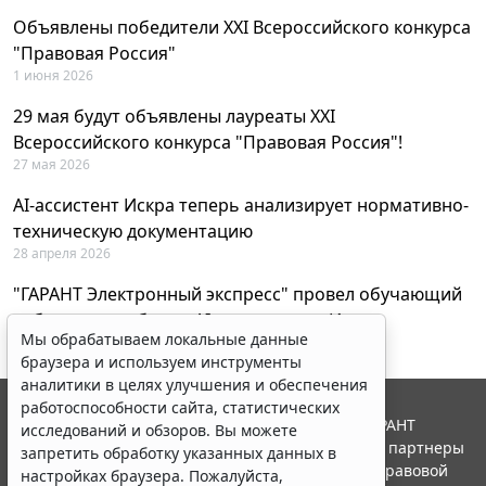
Объявлены победители XXI Всероссийского конкурса
"Правовая Россия"
1 июня 2026
29 мая будут объявлены лауреаты XXI
Всероссийского конкурса "Правовая Россия"!
27 мая 2026
AI-ассистент Искра теперь анализирует нормативно-
техническую документацию
28 апреля 2026
"ГАРАНТ Электронный экспресс" провел обучающий
вебинар по работе с AI-ассистентом Искра
Мы обрабатываем локальные данные
23 апреля 2026
браузера и используем инструменты
аналитики в целях улучшения и обеспечения
работоспособности сайта, статистических
© ООО "НПП "ГАРАНТ-СЕРВИС", 2026. Система ГАРАНТ
исследований и обзоров. Вы можете
выпускается с 1990 года. Компания "Гарант" и ее партнеры
запретить обработку указанных данных в
являются участниками Российской ассоциации правовой
настройках браузера. Пожалуйста,