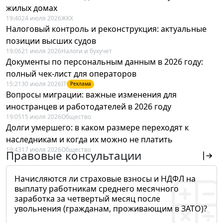
жилых домах
19:40
24 июля 2026
ЖКХ
Налоговый контроль и реконструкция: актуальные
позиции высших судов
19:06
21 июля 2026
Налоги и бухучет
Документы по персональным данным в 2026 году:
полный чек-лист для операторов
15:21
30 июля 2026
IT
Реклама
Вопросы миграции: важные изменения для
иностранцев и работодателей в 2026 году
19:05
15 июля 2026
Общество
Долги умершего: в каком размере переходят к
наследникам и когда их можно не платить
19:43
17 июля 2026
Общество
Правовые консультации
Начисляются ли страховые взносы и НДФЛ на
выплату работникам среднего месячного
заработка за четвертый месяц после
увольнения (гражданам, проживающим в ЗАТО)?