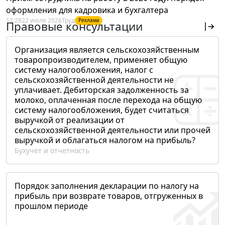
оформления для кадровика и бухгалтера
12:28
22 июля 2026
Труд
Реклама
Правовые консультации
Организация является сельскохозяйственным
товаропроизводителем, применяет общую
систему налогообложения, налог с
сельскохозяйственной деятельности не
уплачивает. Дебиторская задолженность за
молоко, оплаченная после перехода на общую
систему налогообложения, будет считаться
выручкой от реализации от
сельскохозяйственной деятельности или прочей
выручкой и облагаться налогом на прибыль?
Бухучет и отчетность
Порядок заполнения декларации по налогу на
прибыль при возврате товаров, отгруженных в
прошлом периоде