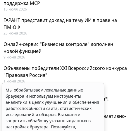
поддержка MCP
15 июля 2026
ГАРАНТ представит доклад на тему ИИ в праве на
ПМЮФ
23 июня 2026
Онлайн-сервис "Бизнес на контроле" дополнен
новой функцией
9 июня 2026
Объявлены победители XXI Всероссийского конкурса
"Правовая Россия"
1 июня 2026
Мы обрабатываем локальные данные
29 мая будут объявлены лауреаты XXI
браузера и используем инструменты
Всероссийского конкурса "Правовая Россия"!
аналитики в целях улучшения и обеспечения
27 мая 2026
работоспособности сайта, статистических
исследований и обзоров. Вы можете
AI-ассистент Искра теперь анализирует нормативно-
запретить обработку указанных данных в
техническую документацию
настройках браузера. Пожалуйста,
28 апреля 2026