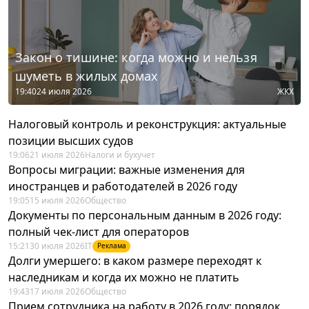
Закон о тишине: когда можно и нельзя
шуметь в жилых домах
19:40
24 июля 2026
ЖКХ
Налоговый контроль и реконструкция: актуальные
позиции высших судов
19:06
21 июля 2026
Налоги и бухучет
Вопросы миграции: важные изменения для
иностранцев и работодателей в 2026 году
19:05
15 июля 2026
Общество
Документы по персональным данным в 2026 году:
полный чек-лист для операторов
15:21
30 июля 2026
IT
Реклама
Долги умершего: в каком размере переходят к
наследникам и когда их можно не платить
19:43
17 июля 2026
Общество
Прием сотрудника на работу в 2026 году: порядок