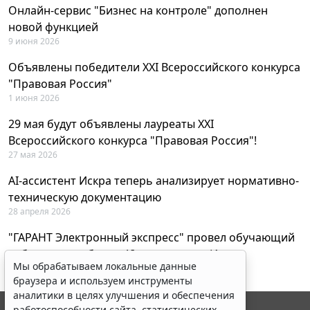
Онлайн-сервис "Бизнес на контроле" дополнен
новой функцией
9 июня 2026
Объявлены победители XXI Всероссийского конкурса
"Правовая Россия"
1 июня 2026
29 мая будут объявлены лауреаты XXI
Всероссийского конкурса "Правовая Россия"!
27 мая 2026
AI-ассистент Искра теперь анализирует нормативно-
техническую документацию
28 апреля 2026
"ГАРАНТ Электронный экспресс" провел обучающий
вебинар по работе с AI-ассистентом Искра
Мы обрабатываем локальные данные
23 апреля 2026
браузера и используем инструменты
аналитики в целях улучшения и обеспечения
работоспособности сайта, статистических