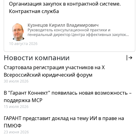
Организация закупок в контрактной системе.
Контрактная служба
Кузнецов Кирилл Владимирович
Руководитель консультационной практики и
генеральный директор Центра эффективных закупок
Tendery.ru, ведущий эксперт РАНХиГС при Президенте
10 августа 2026
РФ
Новости компании
Стартовала регистрация участников на X
Всероссийский юридический форум
30 июля 2026
В "Гарант Коннект" появилась новая возможность –
поддержка MCP
15 июля 2026
ГАРАНТ представит доклад на тему ИИ в праве на
ПМЮФ
23 июня 2026