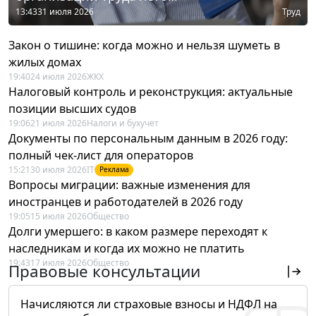
13:43
31 июля 2026
Труд
Закон о тишине: когда можно и нельзя шуметь в
жилых домах
19:40
24 июля 2026
ЖКХ
Налоговый контроль и реконструкция: актуальные
позиции высших судов
19:06
21 июля 2026
Налоги и бухучет
Документы по персональным данным в 2026 году:
полный чек-лист для операторов
15:21
30 июля 2026
IT
Реклама
Вопросы миграции: важные изменения для
иностранцев и работодателей в 2026 году
19:05
15 июля 2026
Общество
Долги умершего: в каком размере переходят к
наследникам и когда их можно не платить
19:43
17 июля 2026
Общество
Правовые консультации
Начисляются ли страховые взносы и НДФЛ на