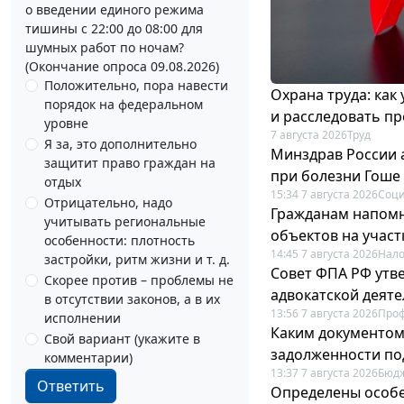
о введении единого режима
тишины с 22:00 до 08:00 для
шумных работ по ночам?
(Окончание опроса 09.08.2026)
Положительно, пора навести
Охрана труда: как
порядок на федеральном
и расследовать п
уровне
7 августа 2026
Труд
Я за, это дополнительно
Минздрав России 
защитит право граждан на
при болезни Гоше
отдых
15:34 7 августа 2026
Соци
Отрицательно, надо
Гражданам напомн
учитывать региональные
объектов на учас
особенности: плотность
14:45 7 августа 2026
Нало
застройки, ритм жизни и т. д.
Совет ФПА РФ утв
Скорее против – проблемы не
адвокатской деят
в отсутствии законов, а в их
13:56 7 августа 2026
Про
исполнении
Каким документо
Свой вариант (укажите в
задолженности по
комментарии)
13:37 7 августа 2026
Бюдж
Ответить
Определены особе