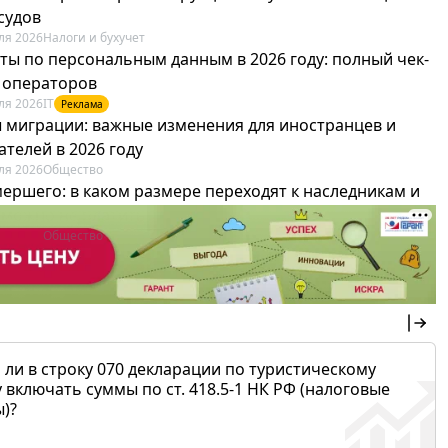
судов
ля 2026
Налоги и бухучет
ты по персональным данным в 2026 году: полный чек-
я операторов
ля 2026
IT
Реклама
 миграции: важные изменения для иностранцев и
телей в 2026 году
ля 2026
Общество
мершего: в каком размере переходят к наследникам и
х можно не платить
ля 2026
Общество
 ли в строку 070 декларации по туристическому
 включать суммы по ст. 418.5-1 НК РФ (налоговые
)?