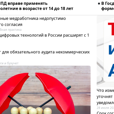
ПД вправе применять
В Гос
летние в возрасте от 14 до 18 лет
форме
ные медработника недопустимо
го согласия
бная практика
цифровых технологий в России расширят с 1
 для обязательного аудита некоммерческих
ги и бухучет
Что изме
уточнят
уведомл
28 июля 20
Срок со