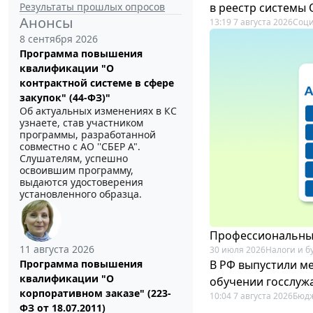
Результаты прошлых опросов
в реестр системы
Анонсы
13:19 7 августа 2026
Соци
8 сентября 2026
Программа повышения
квалификации "О
контрактной системе в сфере
закупок" (44-ФЗ)"
Об актуальных изменениях в КС
узнаете, став участником
программы, разработанной
совместно с АО ''СБЕР А".
Слушателям, успешно
освоившим программу,
выдаются удостоверения
установленного образца.
Профессиональный
11 августа 2026
30 июля 2026
Налоги и б
В РФ выпустили ме
Программа повышения
квалификации "О
обучении госслуж
корпоративном заказе" (223-
10:04 7 августа 2026
Бюдж
ФЗ от 18.07.2011)