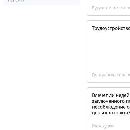
Бухучет и отчетно
Трудоустройств
Гражданское прав
Влечет ли недей
заключенного п
несоблюдение о
цены контракта
Госзакупки