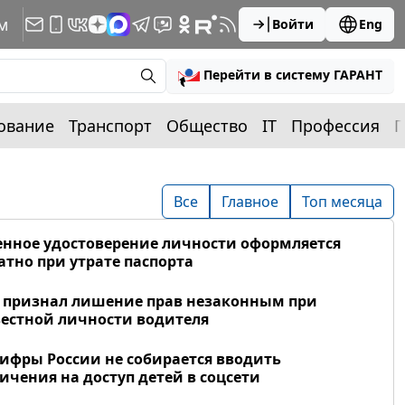
м
Войти
Eng
Перейти в систему ГАРАНТ
ование
Транспорт
Общество
IT
Профессия
П
Все
Главное
Топ месяца
нное удостоверение личности оформляется
атно при утрате паспорта
 признал лишение прав незаконным при
естной личности водителя
фры России не собирается вводить
ичения на доступ детей в соцсети