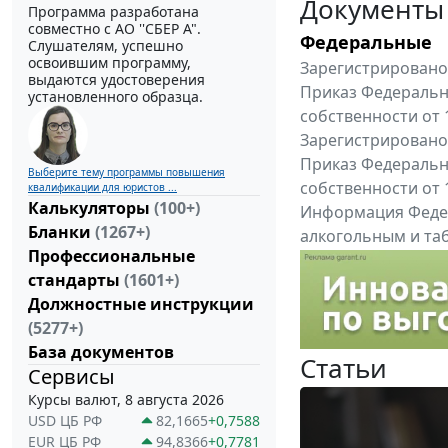
Документы
Программа разработана
совместно с АО ''СБЕР А".
Федеральные
Слушателям, успешно
освоившим программу,
Зарегистрировано 
выдаются удостоверения
Приказ Федеральн
установленного образца.
собственности от 
Зарегистрировано 
Приказ Федеральн
Выберите тему программы повышения
собственности от 
квалификации для юристов ...
Калькуляторы
(100+)
Информация Федер
Бланки
(1267+)
алкогольным и таб
Профессиональные
"Вниманию произв
стандарты
(1601+)
Все федеральные докум
Должностные инструкции
(5277+)
База документов
Статьи
Сервисы
Курсы валют, 8 августа 2026
USD ЦБ РФ
82,1665
+0,7588
EUR ЦБ РФ
94,8366
+0,7781