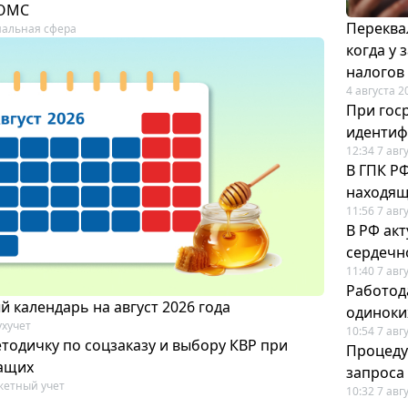
 ОМС
Переква
альная сфера
когда у
налогов
4 августа 2
При гос
иденти
12:34 7 авг
В ГПК Р
находящ
11:56 7 авг
В РФ ак
сердечн
11:40 7 авг
Работод
 календарь на август 2026 года
одиноки
ухучет
10:54 7 авг
тодичку по соцзаказу и выбору КВР при
Процеду
ащих
запроса
етный учет
10:32 7 авг