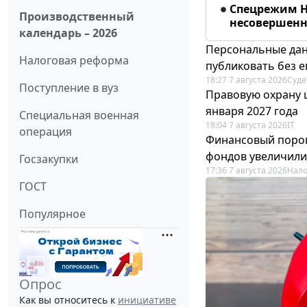
Спецрежим Н
Производственный
несовершенно
календарь – 2026
Персональные дан
Налоговая реформа
публиковать без е
18:27 7 августа 2026
Суде
Поступление в вуз
Правовую охрану 
января 2027 года
Специальная военная
18:04 7 августа 2026
IT
операция
Финансовый порог
фондов увеличили
Госзакупки
17:36 7 августа 2026
Нало
ГОСТ
Популярное
Опрос
Как вы относитесь к
инициативе