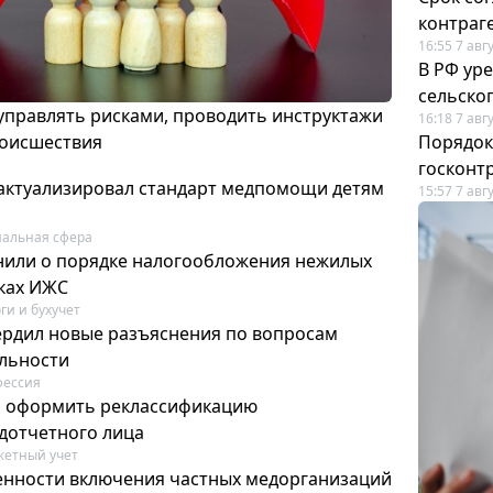
контраг
16:55 7 авг
В РФ ур
сельско
 управлять рисками, проводить инструктажи
16:18 7 авг
роисшествия
Порядок
госконт
актуализировал стандарт медпомощи детям
15:57 7 авг
альная сфера
или о порядке налогообложения нежилых
тках ИЖС
ги и бухучет
ердил новые разъяснения по вопросам
ельности
фессия
м оформить реклассификацию
дотчетного лица
етный учет
нности включения частных медорганизаций