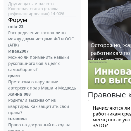
Другие даты и валюты
Ключевая ставка (ставка
рефинансирования) 14.00%
Форум
milo-23
Распределение госпошлины
между двумя истцами ФЛ и ООО
Осторожно, жа
(АПК)
Иван2007
работникам по
Можно ли применить навыки
13:43
31 июля 2026
рукопашного боя в целях
самообороны?
qvaro
Претензия о нарушении
авторских прав Маша и Медведь
Правовые 
Жанна_088
Родители выживают из
квартиры. Как защитить свои
Начисляются ли
права?
работникам сре
turanova
месяц после ув
Право на досрочный выход на
ЗАТО)?
пенсию