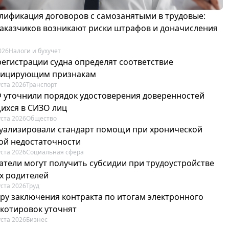
лификация договоров с самозанятыми в трудовые:
 заказчиков возникают риски штрафов и доначисления
026
Налоги и бухучет
регистрации судна определят соответствие
фицирующим признакам
уста 2026
Транспорт
Ф уточнили порядок удостоверения доверенностей
ихся в СИЗО лиц
уста 2026
Общество
туализировали стандарт помощи при хронической
ой недостаточности
уста 2026
Социальная сфера
атели могут получить субсидии при трудоустройстве
х родителей
уста 2026
Труд
ру заключения контракта по итогам электронного
 котировок уточнят
уста 2026
Бизнес