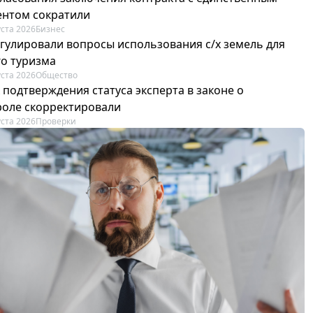
ентом сократили
уста 2026
Бизнес
егулировали вопросы использования с/х земель для
го туризма
уста 2026
Общество
 подтверждения статуса эксперта в законе о
роле скорректировали
уста 2026
Проверки