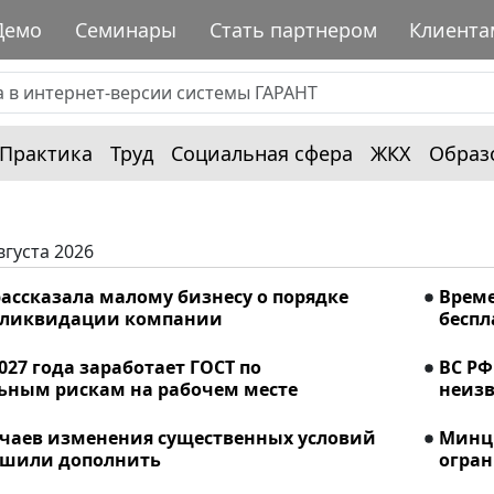
Демо
Семинары
Стать партнером
Клиента
Практика
Труд
Социальная сфера
ЖКХ
Образ
вгуста 2026
ассказала малому бизнесу о порядке
Време
 ликвидации компании
беспл
2027 года заработает ГОСТ по
ВС РФ
ьным рискам на рабочем месте
неизв
учаев изменения существенных условий
Минци
ешили дополнить
огран