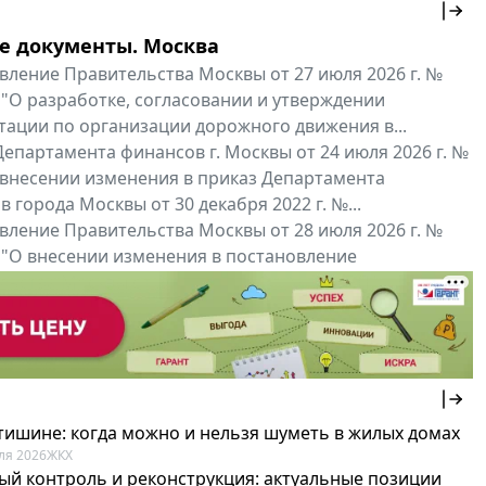
е документы. Москва
вление Правительства Москвы от 27 июля 2026 г. №
 "О разработке, согласовании и утверждении
тации по организации дорожного движения в...
епартамента финансов г. Москвы от 24 июля 2026 г. №
 внесении изменения в приказ Департамента
 города Москвы от 30 декабря 2022 г. №...
вление Правительства Москвы от 28 июля 2026 г. №
 "О внесении изменения в постановление
ьства Москвы от 26 июля 2011 г. № 334-ПП"
нальные документы
Мой регион ...
 тишине: когда можно и нельзя шуметь в жилых домах
ля 2026
ЖКХ
ый контроль и реконструкция: актуальные позиции