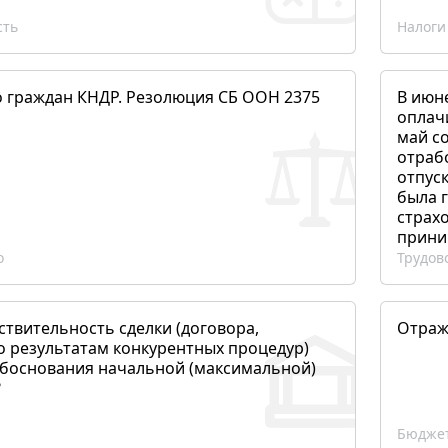
сть
Налоги
о граждан КНДР. Резолюция СБ ООН 2375
В июн
оплач
май со
отраб
отпуск
была 
страхо
прини
о
Трудов
ствительность сделки (договора,
Отраж
о результатам конкурентных процедур)
боснования начальной (максимальной)
?
Бюджет