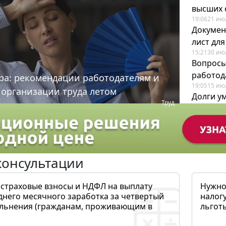
высших 
19:06
21 ию
Докумен
лист дл
15:21
30 ию
Вопросы
работода
ра: рекомендации работодателям и
19:05
15 ию
 организации труда летом
Долги у
Труд
когда и
19:43
17 ию
консультации
 страховые взносы и НДФЛ на выплату
Нужно
днего месячного заработка за четвертый
налогу
ольнения (гражданам, проживающим в
льготы