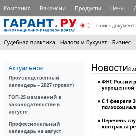
Компания
Вакансии
Продукты
Цены
Судебная практика
Налоги и бухучет
Бизнес
Новости
Актуальное
8 а
Производственный
ФНС России р
календарь – 2027 (проект)
упрощенной
ТОП-25 изменений в
С 1 февраля 
законодательстве в
психосоциал
августе
Перечень сл
Профессиональный
контракта р
календарь на август