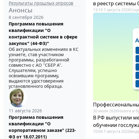
Результаты прошлых опросов
в реестр системы
Анонсы
13:19 7 августа 2026
Соци
8 сентября 2026
Программа повышения
квалификации "О
контрактной системе в сфере
закупок" (44-ФЗ)"
Об актуальных изменениях в КС
узнаете, став участником
программы, разработанной
совместно с АО ''СБЕР А".
Слушателям, успешно
освоившим программу,
выдаются удостоверения
установленного образца.
Профессиональный
11 августа 2026
30 июля 2026
Налоги и б
В РФ выпустили ме
Программа повышения
квалификации "О
обучении госслуж
корпоративном заказе" (223-
10:04 7 августа 2026
Бюдж
ФЗ от 18.07.2011)