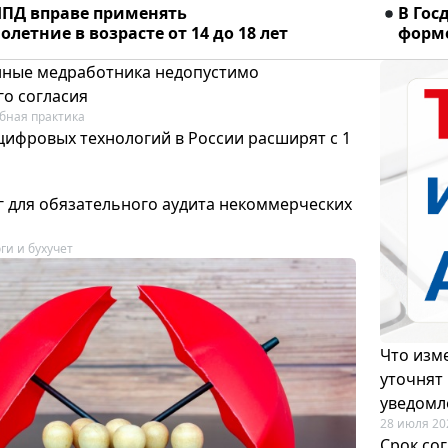
ПД вправе применять
В Гос
летние в возрасте от 14 до 18 лет
форме
ные медработника недопустимо
го согласия
бная практика
цифровых технологий в России расширят с 1
 для обязательного аудита некоммерческих
ги и бухучет
Что изме
уточнят
уведомл
28 июля 20
Срок со