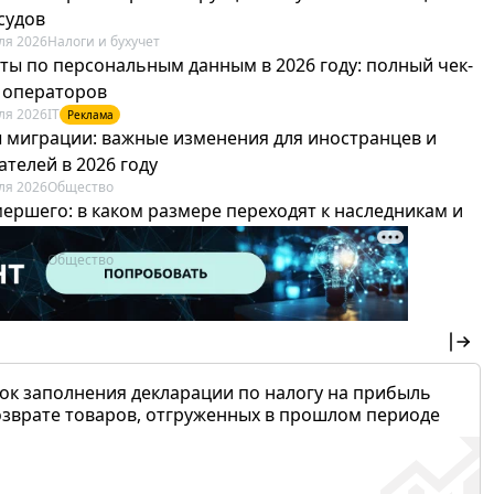
судов
ля 2026
Налоги и бухучет
ты по персональным данным в 2026 году: полный чек-
я операторов
ля 2026
IT
Реклама
 миграции: важные изменения для иностранцев и
телей в 2026 году
ля 2026
Общество
мершего: в каком размере переходят к наследникам и
х можно не платить
ля 2026
Общество
ок заполнения декларации по налогу на прибыль
озврате товаров, отгруженных в прошлом периоде