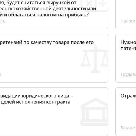
, будет считаться выручкой от
сельскохозяйственной деятельности или
й и облагаться налогом на прибыль?
сть
Налоги
етензий по качеству товара после его
Нужно
патен
о
Трудов
квидации юридического лица –
Отраж
 целей исполнения контракта
Бюджет