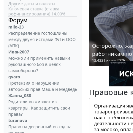
Другие даты и валюты
Ключевая ставка (ставка
рефинансирования) 14.00%
Форум
milo-23
Распределение госпошлины
между двумя истцами ФЛ и ООО
Осторожно, жа
(АПК)
Иван2007
работникам по
Можно ли применить навыки
13:43
31 июля 2026
рукопашного боя в целях
самообороны?
qvaro
Претензия о нарушении
авторских прав Маша и Медведь
Правовые 
Жанна_088
Родители выживают из
Организация яв
квартиры. Как защитить свои
товаропроизвод
права?
налогообложени
turanova
деятельности не
Право на досрочный выход на
за молоко, опла
пенсию