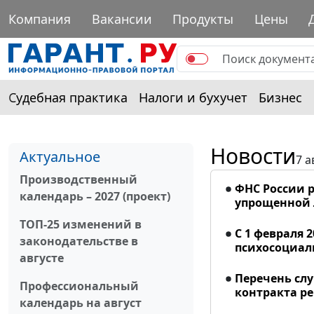
Компания
Вакансии
Продукты
Цены
Судебная практика
Налоги и бухучет
Бизнес
Новости
Актуальное
7 а
Производственный
ФНС России р
календарь – 2027 (проект)
упрощенной
ТОП-25 изменений в
С 1 февраля 
законодательстве в
психосоциал
августе
Перечень сл
Профессиональный
контракта р
календарь на август