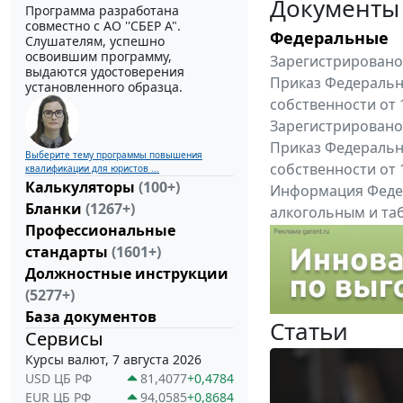
Документы
Программа разработана
совместно с АО ''СБЕР А".
Федеральные
Слушателям, успешно
освоившим программу,
Зарегистрировано 
выдаются удостоверения
Приказ Федеральн
установленного образца.
собственности от 
Зарегистрировано 
Приказ Федеральн
Выберите тему программы повышения
собственности от 
квалификации для юристов ...
Калькуляторы
(100+)
Информация Федер
Бланки
(1267+)
алкогольным и таб
Профессиональные
"Вниманию произв
стандарты
(1601+)
Все федеральные докум
Должностные инструкции
(5277+)
База документов
Статьи
Сервисы
Курсы валют, 7 августа 2026
USD ЦБ РФ
81,4077
+0,4784
EUR ЦБ РФ
94,0585
+0,8684