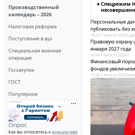
Спецрежим Н
Производственный
несовершенно
календарь – 2026
Персональные дан
Налоговая реформа
публиковать без е
18:27 7 августа 2026
Суде
Поступление в вуз
Правовую охрану 
января 2027 года
Специальная военная
18:04 7 августа 2026
IT
операция
Финансовый порог
фондов увеличили
Госзакупки
17:36 7 августа 2026
Нало
ГОСТ
Популярное
Опрос
Как вы относитесь к
инициативе