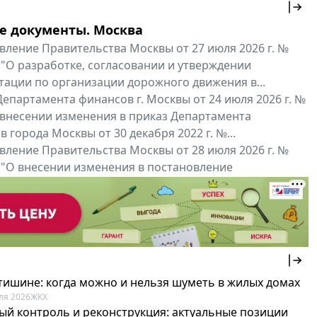
е документы. Москва
вление Правительства Москвы от 27 июля 2026 г. №
 "О разработке, согласовании и утверждении
тации по организации дорожного движения в...
епартамента финансов г. Москвы от 24 июля 2026 г. №
 внесении изменения в приказ Департамента
 города Москвы от 30 декабря 2022 г. №...
вление Правительства Москвы от 28 июля 2026 г. №
 "О внесении изменения в постановление
ьства Москвы от 26 июля 2011 г. № 334-ПП"
нальные документы
Мой регион ...
 тишине: когда можно и нельзя шуметь в жилых домах
ля 2026
ЖКХ
ый контроль и реконструкция: актуальные позиции