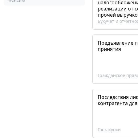
налогообложения
реализации от 
прочей выручко
Бухучет и отчетно
Предъявление пр
принятия
Гражданское прав
Последствия ли
контрагента для
Госзакупки