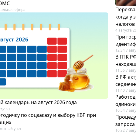
 ОМС
Переква
альная сфера
когда у
налогов
4 августа 2
При гос
иденти
12:34 7 авг
В ГПК Р
находящ
11:56 7 авг
В РФ ак
сердечн
11:40 7 авг
Работод
 календарь на август 2026 года
одиноки
ухучет
10:54 7 авг
тодичку по соцзаказу и выбору КВР при
Процеду
ащих
запроса
етный учет
10:32 7 авг