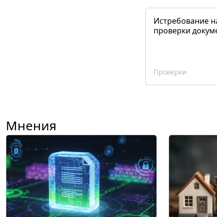
Истребование н
проверки докум
Проверки
Мнения