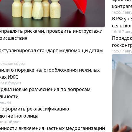
контраг
16:55 7 авг
В РФ ур
сельско
 управлять рисками, проводить инструктажи
16:18 7 авг
роисшествия
Порядок
госконт
актуализировал стандарт медпомощи детям
15:57 7 авг
альная сфера
или о порядке налогообложения нежилых
тках ИЖС
ги и бухучет
ердил новые разъяснения по вопросам
ельности
фессия
м оформить реклассификацию
дотчетного лица
етный учет
нности включения частных медорганизаций