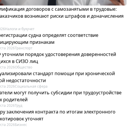
лификация договоров с самозанятыми в трудовые:
 заказчиков возникают риски штрафов и доначисления
026
Налоги и бухучет
регистрации судна определят соответствие
фицирующим признакам
уста 2026
Транспорт
Ф уточнили порядок удостоверения доверенностей
ихся в СИЗО лиц
уста 2026
Общество
туализировали стандарт помощи при хронической
ой недостаточности
уста 2026
Социальная сфера
атели могут получить субсидии при трудоустройстве
х родителей
уста 2026
Труд
ру заключения контракта по итогам электронного
 котировок уточнят
уста 2026
Бизнес