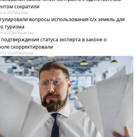
ентом сократили
уста 2026
Бизнес
егулировали вопросы использования с/х земель для
го туризма
уста 2026
Общество
 подтверждения статуса эксперта в законе о
роле скорректировали
уста 2026
Проверки