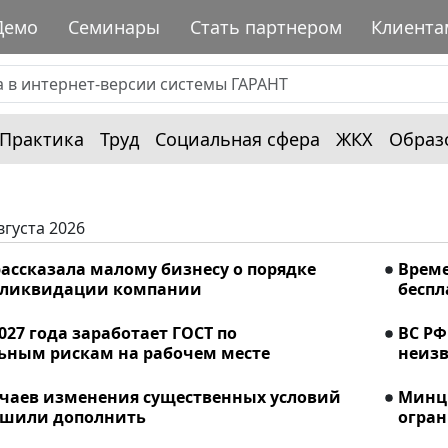
Демо
Семинары
Стать партнером
Клиента
Практика
Труд
Социальная сфера
ЖКХ
Образ
вгуста 2026
ассказала малому бизнесу о порядке
Време
 ликвидации компании
беспл
2027 года заработает ГОСТ по
ВС РФ
ьным рискам на рабочем месте
неизв
учаев изменения существенных условий
Минци
ешили дополнить
огран