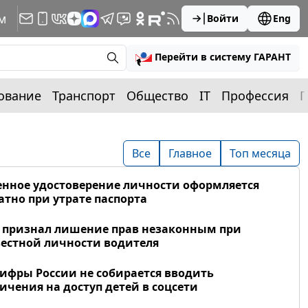
м
Войти
Eng
Перейти в систему ГАРАНТ
ование
Транспорт
Общество
IT
Профессия
П
Все
Главное
Топ месяца
нное удостоверение личности оформляется
атно при утрате паспорта
 признал лишение прав незаконным при
естной личности водителя
фры России не собирается вводить
ичения на доступ детей в соцсети