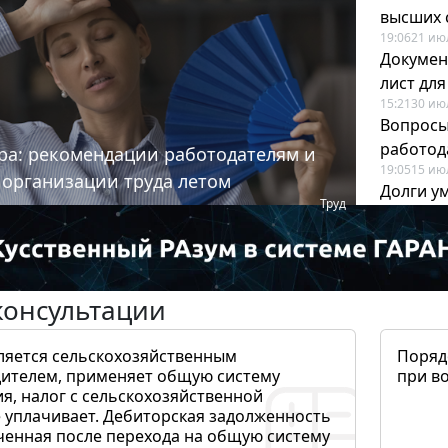
высших 
19:06
21 ию
Докумен
лист дл
15:21
30 ию
Вопросы
работода
ра: рекомендации работодателям и
19:05
15 ию
 организации труда летом
Долги у
Труд
когда и
19:43
17 ию
консультации
ляется сельскохозяйственным
Поряд
ителем, применяет общую систему
при в
я, налог с сельскохозяйственной
 уплачивает. Дебиторская задолженность
ченная после перехода на общую систему