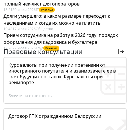
полный чек-лист для операторов
15:21
30 июля 2026
IT
Реклама
Долги умершего: в каком размере переходят к
наследникам и когда их можно не платить
19:43
17 июля 2026
Общество
Прием сотрудника на работу в 2026 году: порядок
оформления для кадровика и бухгалтера
12:28
22 июля 2026
Труд
Реклама
Правовые консультации
Курс валюты при получении претензии от
иностранного покупателя и взаимозачете ее в
счет будущих поставок. Курс валюты при
реимпорте
Бухучет и отчетность
Договор ГПХ с гражданином Белоруссии