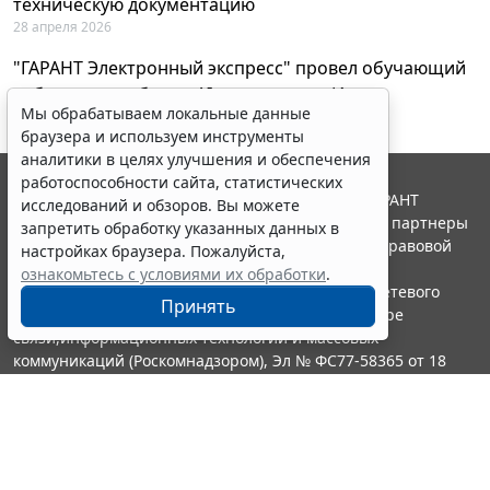
техническую документацию
28 апреля 2026
"ГАРАНТ Электронный экспресс" провел обучающий
вебинар по работе с AI-ассистентом Искра
Мы обрабатываем локальные данные
23 апреля 2026
браузера и используем инструменты
аналитики в целях улучшения и обеспечения
работоспособности сайта, статистических
© ООО "НПП "ГАРАНТ-СЕРВИС", 2026. Система ГАРАНТ
исследований и обзоров. Вы можете
выпускается с 1990 года. Компания "Гарант" и ее партнеры
запретить обработку указанных данных в
являются участниками Российской ассоциации правовой
настройках браузера. Пожалуйста,
информации ГАРАНТ.
ознакомьтесь с условиями их обработки
.
Портал ГАРАНТ.РУ зарегистрирован в качестве сетевого
Принять
издания Федеральной службой по надзору в сфере
связи,информационных технологий и массовых
коммуникаций (Роскомнадзором), Эл № ФС77-58365 от 18
июня 2014 года.
16+
Контакты
8-800-200-88-88