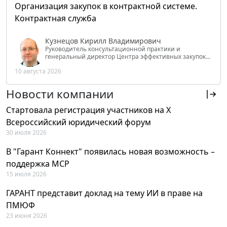
Организация закупок в контрактной системе.
Контрактная служба
Кузнецов Кирилл Владимирович
Руководитель консультационной практики и
генеральный директор Центра эффективных закупок
Tendery.ru, ведущий эксперт РАНХиГС при Президенте
10 августа 2026
РФ
Новости компании
Стартовала регистрация участников на X
Всероссийский юридический форум
30 июля 2026
В "Гарант Коннект" появилась новая возможность –
поддержка MCP
15 июля 2026
ГАРАНТ представит доклад на тему ИИ в праве на
ПМЮФ
23 июня 2026