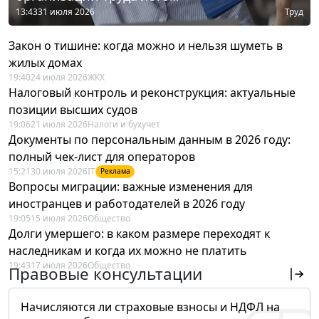
13:43
31 июля 2026
Труд
Закон о тишине: когда можно и нельзя шуметь в
жилых домах
19:40
24 июля 2026
ЖКХ
Налоговый контроль и реконструкция: актуальные
позиции высших судов
19:06
21 июля 2026
Налоги и бухучет
Документы по персональным данным в 2026 году:
полный чек-лист для операторов
15:21
30 июля 2026
IT
Реклама
Вопросы миграции: важные изменения для
иностранцев и работодателей в 2026 году
19:05
15 июля 2026
Общество
Долги умершего: в каком размере переходят к
наследникам и когда их можно не платить
19:43
17 июля 2026
Общество
Правовые консультации
Начисляются ли страховые взносы и НДФЛ на