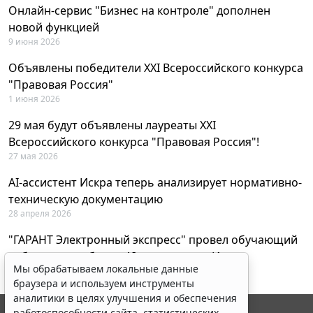
Онлайн-сервис "Бизнес на контроле" дополнен
новой функцией
9 июня 2026
Объявлены победители XXI Всероссийского конкурса
"Правовая Россия"
1 июня 2026
29 мая будут объявлены лауреаты XXI
Всероссийского конкурса "Правовая Россия"!
27 мая 2026
AI-ассистент Искра теперь анализирует нормативно-
техническую документацию
28 апреля 2026
"ГАРАНТ Электронный экспресс" провел обучающий
вебинар по работе с AI-ассистентом Искра
Мы обрабатываем локальные данные
23 апреля 2026
браузера и используем инструменты
аналитики в целях улучшения и обеспечения
работоспособности сайта, статистических