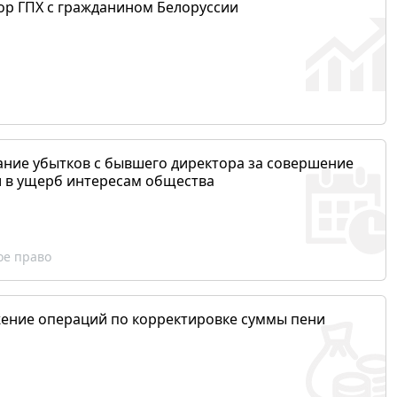
ор ГПХ с гражданином Белоруссии
ание убытков с бывшего директора за совершение
и в ущерб интересам общества
ое право
ение операций по корректировке суммы пени