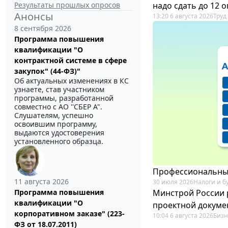
Результаты прошлых опросов
надо сдать до 12 
Анонсы
13:20 6 августа 2026
Труд
8 сентября 2026
Программа повышения
квалификации "О
контрактной системе в сфере
закупок" (44-ФЗ)"
Об актуальных изменениях в КС
узнаете, став участником
программы, разработанной
совместно с АО ''СБЕР А".
Слушателям, успешно
освоившим программу,
выдаются удостоверения
установленного образца.
Профессиональный
11 августа 2026
30 июля 2026
Налоги и б
Минстрой России 
Программа повышения
квалификации "О
проектной докуме
корпоративном заказе" (223-
10:04 6 августа 2026
Бизн
ФЗ от 18.07.2011)