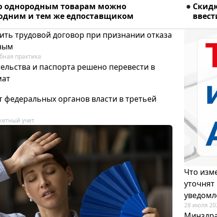
о однородным товарам можно
Скидк
 одним и тем же едпоставщиком
ввест
ить трудовой договор при признании отказа
ным
бная практика
ельства и паспорта решено перевести в
мат
т федеральных органов власти в третьей
етный учет
Что изме
уточнят
уведомл
28 июля 20
Минздра