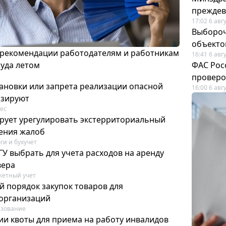
преждев
17:02 6 авг
Выбороч
объекто
 рекомендации работодателям и работникам
16:41 6 авг
руда летом
ФАС Рос
проверо
ановки или запрета реализации опасной
16:00 6 авг
изируют
ес
рует урегулировать экстерриториальный
ения жалоб
ги и бухучет
У выбрать для учета расходов на аренду
вера
етный учет
й порядок закупок товаров для
организаций
азование
ии квоты для приема на работу инвалидов