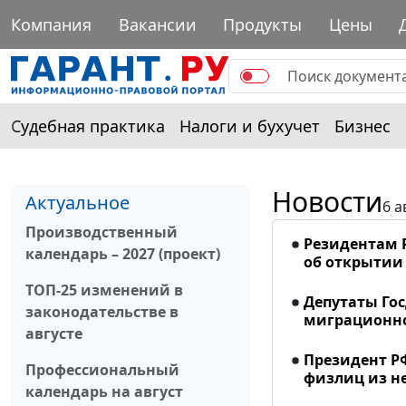
Компания
Вакансии
Продукты
Цены
Судебная практика
Налоги и бухучет
Бизнес
Новости
Актуальное
6 а
Производственный
Резидентам 
календарь – 2027 (проект)
об открытии 
ТОП-25 изменений в
Депутаты Го
законодательстве в
миграционно
августе
Президент Р
Профессиональный
физлиц из н
календарь на август