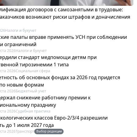
лификация договоров с самозанятыми в трудовые:
 заказчиков возникают риски штрафов и доначисления
026
Налоги и бухучет
ские палаты вправе применять УСН при соблюдении
 и ограничений
уста 2026
Налоги и бухучет
вердили стандарт медпомощи детям при
твенной тирозинемии 1 типа
уста 2026
Социальная сфера
етность об основных фондах за 2026 год придется
 по новым формам
уста 2026
Бюджетный учет
держал снижение работнику премии к
иональному празднику
уста 2026
Судебная практика
экологических классов Евро-2/3/4 разрешили
ь до 1 июля 2027 года
уста 2026
Транспорт
Выбор редакции