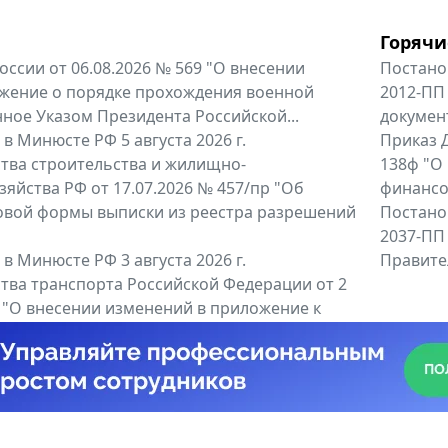
Горячи
оссии от 06.08.2026 № 569 "О внесении
Постано
жение о порядке прохождения военной
2012-ПП
ное Указом Президента Российской...
докумен
в Минюсте РФ 5 августа 2026 г.
Приказ Д
тва строительства и жилищно-
138ф "О
яйства РФ от 17.07.2026 № 457/пр "Об
финансов
овой формы выписки из реестра разрешений
Постано
2037-ПП
в Минюсте РФ 3 августа 2026 г.
Правител
тва транспорта Российской Федерации от 2
6 "О внесении изменений в приложение к
тва транспорта Российской...
енты
Все регио