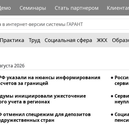
Демо
Семинары
Стать партнером
Клиента
Практика
Труд
Социальная сфера
ЖКХ
Образ
вгуста 2026
РФ указали на нюансы информирования
Росси
счетов за границей
серви
сдумы инициировали ужесточение
Серви
го учета в регионах
неупл
Ф отменил спецрежим для депозитов
Соци
едружественных стран
пенси