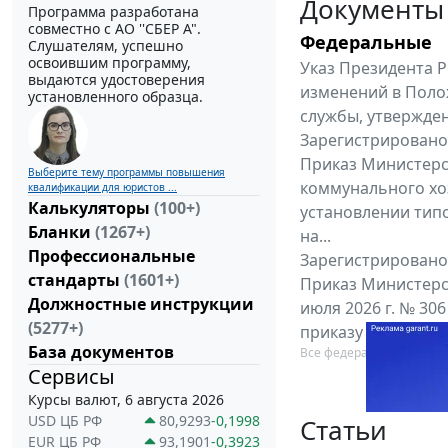
Документы
Программа разработана
совместно с АО ''СБЕР А".
Федеральные
Слушателям, успешно
освоившим программу,
Указ Президента Р
выдаются удостоверения
изменений в Поло
установленного образца.
службы, утвержден
Зарегистрировано 
Приказ Министерс
Выберите тему программы повышения
коммунального хоз
квалификации для юристов ...
Калькуляторы
(100+)
установлении тип
Бланки
(1267+)
на...
Профессиональные
Зарегистрировано 
стандарты
(1601+)
Приказ Министерс
Должностные инструкции
июля 2026 г. № 30
(5277+)
приказу Министерс
База документов
Все федеральные докум
Сервисы
Курсы валют, 6 августа 2026
USD ЦБ РФ
80,9293
-0,1998
Статьи
EUR ЦБ РФ
93,1901
-0,3923