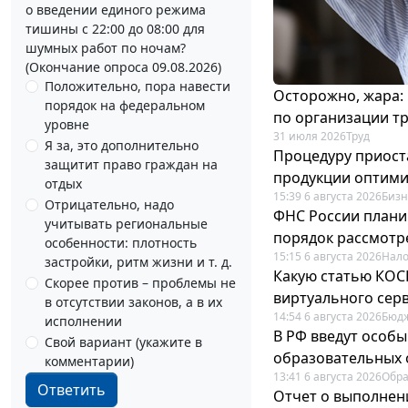
о введении единого режима
тишины с 22:00 до 08:00 для
шумных работ по ночам?
(Окончание опроса 09.08.2026)
Положительно, пора навести
Осторожно, жара:
порядок на федеральном
по организации т
уровне
31 июля 2026
Труд
Я за, это дополнительно
Процедуру приост
защитит право граждан на
продукции оптим
отдых
15:39 6 августа 2026
Бизн
Отрицательно, надо
ФНС России плани
учитывать региональные
порядок рассмотр
особенности: плотность
15:15 6 августа 2026
Нало
застройки, ритм жизни и т. д.
Какую статью КОСГ
Скорее против – проблемы не
виртуального сер
в отсутствии законов, а в их
14:54 6 августа 2026
Бюдж
исполнении
В РФ введут особы
Свой вариант (укажите в
образовательных 
комментарии)
13:41 6 августа 2026
Обр
Ответить
Отчет о выполнен