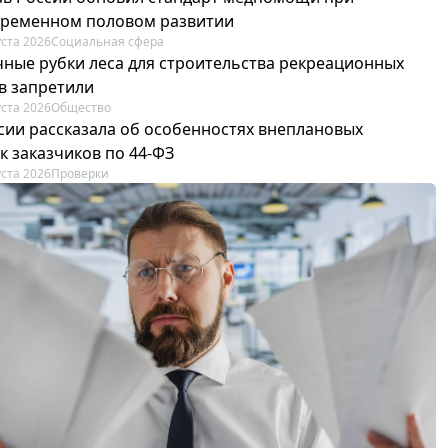
ременном половом развитии
уста 2026
Социальная сфера
ные рубки леса для строительства рекреационных
в запретили
уста 2026
Общество
сии рассказала об особенностях внеплановых
к заказчиков по 44-ФЗ
уста 2026
Проверки