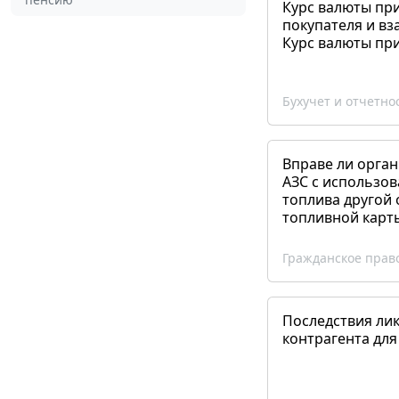
Курс валюты пр
покупателя и вз
Курс валюты пр
Бухучет и отчетно
Вправе ли орган
АЗС с использов
топлива другой 
топливной карт
Гражданское прав
Последствия ли
контрагента для