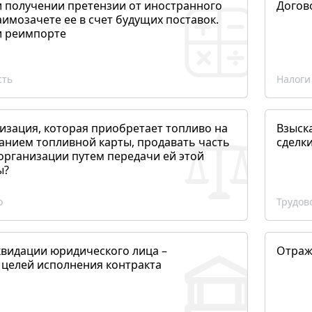
и получении претензии от иностранного
Догов
аимозачете ее в счет будущих поставок.
и реимпорте
сть
Налоги
изация, которая приобретает топливо на
Взыск
анием топливной карты, продавать часть
сделк
организации путем передачи ей этой
ы?
о
Трудов
квидации юридического лица –
Отраж
 целей исполнения контракта