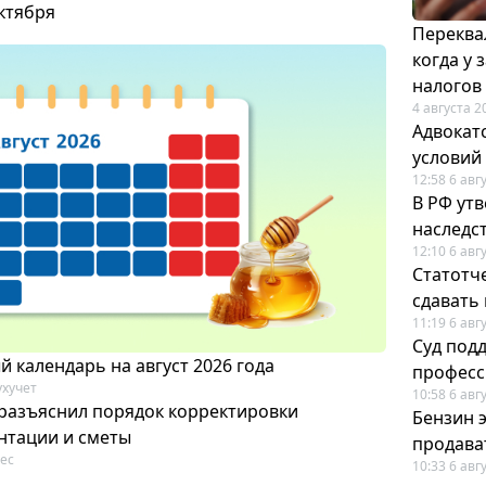
октября
Переква
когда у
налогов
4 августа 2
Адвокат
условий
12:58 6 авг
В РФ ут
наследс
12:10 6 авг
Статотч
сдавать
11:19 6 авг
Суд под
 календарь на август 2026 года
професс
ухучет
10:58 6 авг
разъяснил порядок корректировки
Бензин 
нтации и сметы
продават
ес
10:33 6 авг