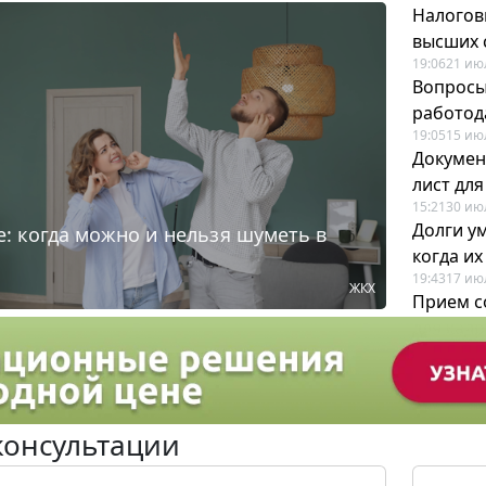
Налогов
высших 
19:06
21 ию
Вопросы
работода
19:05
15 ию
Докумен
лист дл
15:21
30 ию
Долги у
: когда можно и нельзя шуметь в
когда и
19:43
17 ию
ЖКХ
Прием с
для кадр
12:28
22 ию
консультации