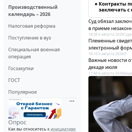
Контракты п
Производственный
заключать с
календарь – 2026
Суд обязал заключ
Налоговая реформа
в приеме незакон
18:38 6 августа 2026
Суде
Поступление в вуз
Племенные свидет
электронный фор
Специальная военная
18:16 6 августа 2026
IT
операция
Важные новости о
декаде июля
Госзакупки
17:46 6 августа 2026
Бюдж
ГОСТ
Популярное
Опрос
Как вы относитесь к
инициативе