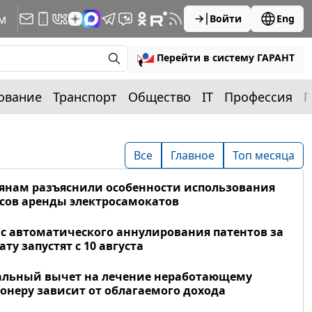
м
Войти
Eng
Перейти в систему ГАРАНТ
ование
Транспорт
Общество
IT
Профессия
П
Все
Главное
Топ месяца
янам разъяснили особенности использования
сов аренды электросамокатов
с автоматического аннулирования патентов за
ату запустят с 10 августа
альный вычет на лечение неработающему
онеру зависит от облагаемого дохода