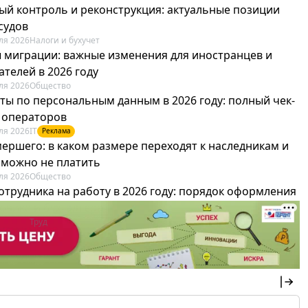
ый контроль и реконструкция: актуальные позиции
судов
ля 2026
Налоги и бухучет
 миграции: важные изменения для иностранцев и
телей в 2026 году
ля 2026
Общество
ты по персональным данным в 2026 году: полный чек-
я операторов
ля 2026
IT
Реклама
мершего: в каком размере переходят к наследникам и
х можно не платить
ля 2026
Общество
отрудника на работу в 2026 году: порядок оформления
овика и бухгалтера
ля 2026
Труд
Реклама