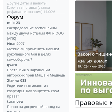
Другие даты и валюты
Ключевая ставка (ставка
рефинансирования) 14.00%
Форум
milo-23
Распределение госпошлины
между двумя истцами ФЛ и ООО
(АПК)
Иван2007
Можно ли применить навыки
Закон о тишине
рукопашного боя в целях
самообороны?
жилых домах
qvaro
19:40
24 июля 2026
Претензия о нарушении
авторских прав Маша и Медведь
Жанна_088
Родители выживают из
квартиры. Как защитить свои
права?
Правовые 
turanova
Право на досрочный выход на
пенсию