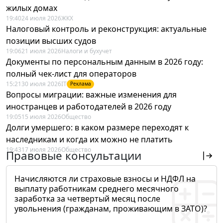
жилых домах
19:40
24 июля 2026
ЖКХ
Налоговый контроль и реконструкция: актуальные
позиции высших судов
19:06
21 июля 2026
Налоги и бухучет
Документы по персональным данным в 2026 году:
полный чек-лист для операторов
15:21
30 июля 2026
IT
Реклама
Вопросы миграции: важные изменения для
иностранцев и работодателей в 2026 году
19:05
15 июля 2026
Общество
Долги умершего: в каком размере переходят к
наследникам и когда их можно не платить
19:43
17 июля 2026
Общество
Правовые консультации
Начисляются ли страховые взносы и НДФЛ на
выплату работникам среднего месячного
заработка за четвертый месяц после
увольнения (гражданам, проживающим в ЗАТО)?