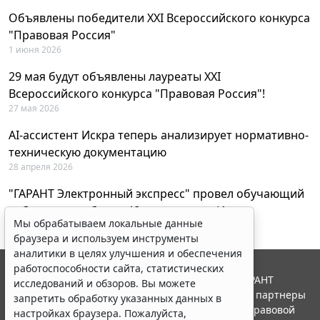
Объявлены победители XXI Всероссийского конкурса
"Правовая Россия"
1 июня 2026
29 мая будут объявлены лауреаты XXI
Всероссийского конкурса "Правовая Россия"!
27 мая 2026
AI-ассистент Искра теперь анализирует нормативно-
техническую документацию
28 апреля 2026
"ГАРАНТ Электронный экспресс" провел обучающий
вебинар по работе с AI-ассистентом Искра
Мы обрабатываем локальные данные
23 апреля 2026
браузера и используем инструменты
аналитики в целях улучшения и обеспечения
работоспособности сайта, статистических
© ООО "НПП "ГАРАНТ-СЕРВИС", 2026. Система ГАРАНТ
исследований и обзоров. Вы можете
выпускается с 1990 года. Компания "Гарант" и ее партнеры
запретить обработку указанных данных в
являются участниками Российской ассоциации правовой
настройках браузера. Пожалуйста,