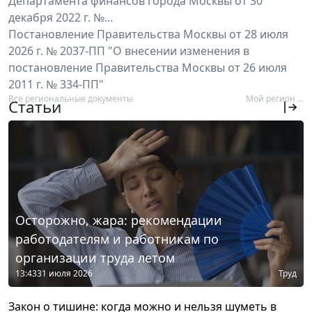
Департамента финансов города Москвы от 30
декабря 2022 г. №...
Постановление Правительства Москвы от 28 июля
2026 г. № 2037-ПП "О внесении изменения в
постановление Правительства Москвы от 26 июля
2011 г. № 334-ПП"
Все региональные документы
Мой регион ...
Статьи
Осторожно, жара: рекомендации
работодателям и работникам по
организации труда летом
13:43
31 июля 2026
Труд
Закон о тишине: когда можно и нельзя шуметь в