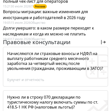
полный чек-лист для операторов
15:21
30 июля 2026
IT
Реклама
Вопросы миграции: важные изменения для
иностранцев и работодателей в 2026 году
19:05
15 июля 2026
Общество
Долги умершего: в каком размере переходят к
наследникам и когда их можно не платить
19:43
17 июля 2026
Общество
Правовые консультации
Начисляются ли страховые взносы и НДФЛ на
выплату работникам среднего месячного
заработка за четвертый месяц после
увольнения (гражданам, проживающим в ЗАТО)?
Бухучет и отчетность
Нужно ли в строку 070 декларации по
туристическому налогу включать суммы по ст.
418.5-1 НК РФ (налоговые льготы)?