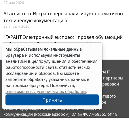
27 мая 2026
AI-ассистент Искра теперь анализирует нормативно-
техническую документацию
28 апреля 2026
"ГАРАНТ Электронный экспресс" провел обучающий
вебинар по работе с AI-ассистентом Искра
Мы обрабатываем локальные данные
23 апреля 2026
браузера и используем инструменты
аналитики в целях улучшения и обеспечения
работоспособности сайта, статистических
© ООО "НПП "ГАРАНТ-СЕРВИС", 2026. Система ГАРАНТ
исследований и обзоров. Вы можете
выпускается с 1990 года. Компания "Гарант" и ее партнеры
запретить обработку указанных данных в
являются участниками Российской ассоциации правовой
настройках браузера. Пожалуйста,
информации ГАРАНТ.
ознакомьтесь с условиями их обработки
.
Портал ГАРАНТ.РУ зарегистрирован в качестве сетевого
Принять
издания Федеральной службой по надзору в сфере
связи,информационных технологий и массовых
коммуникаций (Роскомнадзором), Эл № ФС77-58365 от 18
июня 2014 года.