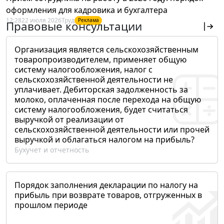
оформления для кадровика и бухгалтера
12:28
22 июля 2026
Труд
Реклама
Правовые консультации
Организация является сельскохозяйственным
товаропроизводителем, применяет общую
систему налогообложения, налог с
сельскохозяйственной деятельности не
уплачивает. Дебиторская задолженность за
молоко, оплаченная после перехода на общую
систему налогообложения, будет считаться
выручкой от реализации от
сельскохозяйственной деятельности или прочей
выручкой и облагаться налогом на прибыль?
Бухучет и отчетность
Порядок заполнения декларации по налогу на
прибыль при возврате товаров, отгруженных в
прошлом периоде