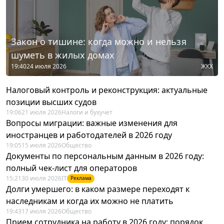
Закон о тишине: когда можно и нельзя
шуметь в жилых домах
19:40
24 июля 2026
ЖКХ
Налоговый контроль и реконструкция: актуальные
позиции высших судов
19:06
21 июля 2026
Налоги и бухучет
Вопросы миграции: важные изменения для
иностранцев и работодателей в 2026 году
19:05
15 июля 2026
Общество
Документы по персональным данным в 2026 году:
полный чек-лист для операторов
15:21
30 июля 2026
IT
Реклама
Долги умершего: в каком размере переходят к
наследникам и когда их можно не платить
19:43
17 июля 2026
Общество
Прием сотрудника на работу в 2026 году: порядок