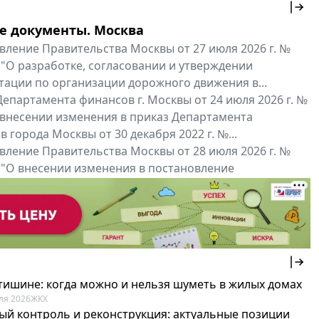
е документы. Москва
вление Правительства Москвы от 27 июля 2026 г. №
 "О разработке, согласовании и утверждении
тации по организации дорожного движения в...
епартамента финансов г. Москвы от 24 июля 2026 г. №
 внесении изменения в приказ Департамента
 города Москвы от 30 декабря 2022 г. №...
вление Правительства Москвы от 28 июля 2026 г. №
 "О внесении изменения в постановление
ьства Москвы от 26 июля 2011 г. № 334-ПП"
нальные документы
Мой регион ...
 тишине: когда можно и нельзя шуметь в жилых домах
ля 2026
ЖКХ
ый контроль и реконструкция: актуальные позиции