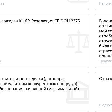
сть
Налоги
о граждан КНДР. Резолюция СБ ООН 2375
В июн
оплач
май со
отраб
отпуск
была 
страхо
прини
о
Трудов
ствительность сделки (договора,
Отраж
о результатам конкурентных процедур)
боснования начальной (максимальной)
?
Бюджет