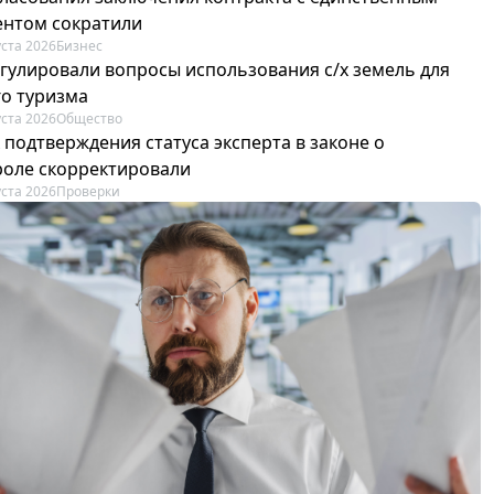
ентом сократили
уста 2026
Бизнес
егулировали вопросы использования с/х земель для
го туризма
уста 2026
Общество
 подтверждения статуса эксперта в законе о
роле скорректировали
уста 2026
Проверки