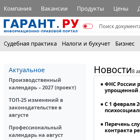
Компания
Вакансии
Продукты
Цены
Судебная практика
Налоги и бухучет
Бизнес
Новости
Актуальное
8 а
Производственный
ФНС России р
календарь – 2027 (проект)
упрощенной
ТОП-25 изменений в
С 1 февраля 
законодательстве в
психосоциал
августе
Перечень сл
Профессиональный
контракта р
календарь на август