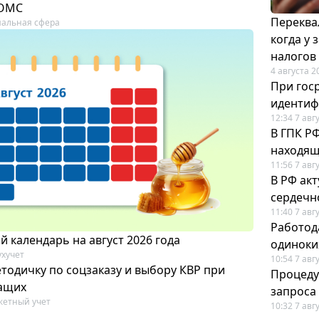
 ОМС
Переква
альная сфера
когда у
налогов
4 августа 2
При гос
иденти
12:34 7 авг
В ГПК Р
находящ
11:56 7 авг
В РФ ак
сердечн
11:40 7 авг
Работод
 календарь на август 2026 года
одиноки
ухучет
10:54 7 авг
тодичку по соцзаказу и выбору КВР при
Процеду
ащих
запроса
етный учет
10:32 7 авг