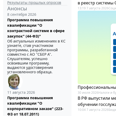
Результаты прошлых опросов
в реестр системы
Анонсы
13:19 7 августа 2026
Соци
8 сентября 2026
Программа повышения
квалификации "О
контрактной системе в сфере
закупок" (44-ФЗ)"
Об актуальных изменениях в КС
узнаете, став участником
программы, разработанной
совместно с АО ''СБЕР А".
Слушателям, успешно
освоившим программу,
выдаются удостоверения
установленного образца.
Профессиональный
11 августа 2026
30 июля 2026
Налоги и б
В РФ выпустили ме
Программа повышения
квалификации "О
обучении госслуж
корпоративном заказе" (223-
10:04 7 августа 2026
Бюдж
ФЗ от 18.07.2011)