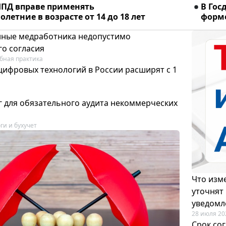
ПД вправе применять
В Гос
летние в возрасте от 14 до 18 лет
форме
ные медработника недопустимо
го согласия
бная практика
цифровых технологий в России расширят с 1
 для обязательного аудита некоммерческих
ги и бухучет
Что изме
уточнят
уведомл
28 июля 20
Срок со