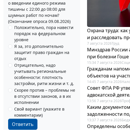
о введении единого режима
тишины с 22:00 до 08:00 для
шумных работ по ночам?
(Окончание опроса 09.08.2026)
Положительно, пора навести
Охрана труда: как
порядок на федеральном
и расследовать п
уровне
7 августа 2026
Труд
Я за, это дополнительно
Минздрав России 
защитит право граждан на
при болезни Гоше
отдых
15:34 7 августа 2026
Соци
Отрицательно, надо
Гражданам напомн
учитывать региональные
объектов на учас
особенности: плотность
14:45 7 августа 2026
Нало
застройки, ритм жизни и т. д.
Совет ФПА РФ утв
Скорее против – проблемы не
адвокатской деят
в отсутствии законов, а в их
13:56 7 августа 2026
Про
исполнении
Каким документо
Свой вариант (укажите в
задолженности по
комментарии)
13:37 7 августа 2026
Бюдж
Ответить
Определены особе