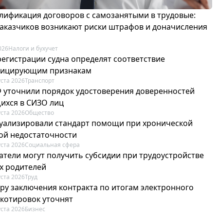
лификация договоров с самозанятыми в трудовые:
 заказчиков возникают риски штрафов и доначисления
026
Налоги и бухучет
регистрации судна определят соответствие
фицирующим признакам
уста 2026
Транспорт
Ф уточнили порядок удостоверения доверенностей
ихся в СИЗО лиц
уста 2026
Общество
туализировали стандарт помощи при хронической
ой недостаточности
уста 2026
Социальная сфера
атели могут получить субсидии при трудоустройстве
х родителей
уста 2026
Труд
ру заключения контракта по итогам электронного
 котировок уточнят
уста 2026
Бизнес