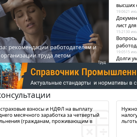
высших 
19:06
21 ию
Докумен
лист дл
15:21
30 ию
Вопросы
работода
ра: рекомендации работодателям и
19:05
15 ию
 организации труда летом
Долги у
Труд
когда и
19:43
17 ию
консультации
 страховые взносы и НДФЛ на выплату
Нужно
днего месячного заработка за четвертый
налогу
ольнения (гражданам, проживающим в
льготы