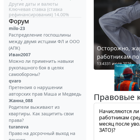
Другие даты и валюты
Ключевая ставка (ставка
рефинансирования) 14.00%
Форум
milo-23
Распределение госпошлины
между двумя истцами ФЛ и ООО
Осторожно, жа
(АПК)
Иван2007
работникам по
Можно ли применить навыки
13:43
31 июля 2026
рукопашного боя в целях
самообороны?
qvaro
Претензия о нарушении
авторских прав Маша и Медведь
Правовые 
Жанна_088
Родители выживают из
Начисляются ли
квартиры. Как защитить свои
работникам сре
права?
месяц после ув
turanova
ЗАТО)?
Право на досрочный выход на
пенсию