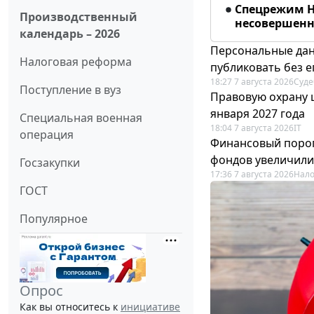
Спецрежим Н
Производственный
несовершенно
календарь – 2026
Персональные дан
Налоговая реформа
публиковать без е
18:27 7 августа 2026
Суде
Поступление в вуз
Правовую охрану 
января 2027 года
Специальная военная
18:04 7 августа 2026
IT
операция
Финансовый порог
фондов увеличили
Госзакупки
17:36 7 августа 2026
Нало
ГОСТ
Популярное
Опрос
Как вы относитесь к
инициативе