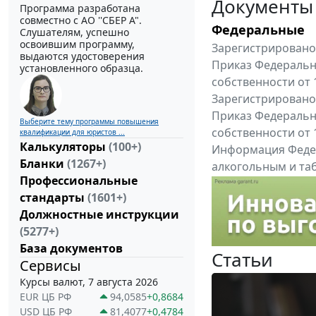
Документы
Программа разработана
совместно с АО ''СБЕР А".
Федеральные
Слушателям, успешно
освоившим программу,
Зарегистрировано 
выдаются удостоверения
Приказ Федеральн
установленного образца.
собственности от 
Зарегистрировано 
Приказ Федеральн
Выберите тему программы повышения
собственности от 
квалификации для юристов ...
Калькуляторы
(100+)
Информация Федер
Бланки
(1267+)
алкогольным и таб
Профессиональные
"Вниманию произв
стандарты
(1601+)
Все федеральные докум
Должностные инструкции
(5277+)
База документов
Статьи
Сервисы
Курсы валют, 7 августа 2026
EUR ЦБ РФ
94,0585
+0,8684
USD ЦБ РФ
81,4077
+0,4784