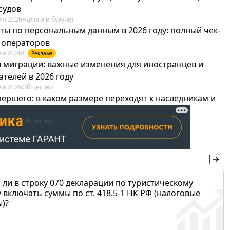
судов
ля 2026
Налоги и бухучет
ты по персональным данным в 2026 году: полный чек-
я операторов
ля 2026
IT
Реклама
 миграции: важные изменения для иностранцев и
телей в 2026 году
ля 2026
Общество
мершего: в каком размере переходят к наследникам и
х можно не платить
ля 2026
Общество
 ли в строку 070 декларации по туристическому
 включать суммы по ст. 418.5-1 НК РФ (налоговые
)?