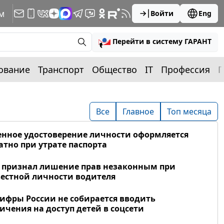
м
Войти
Eng
Перейти в систему ГАРАНТ
ование
Транспорт
Общество
IT
Профессия
П
Все
Главное
Топ месяца
нное удостоверение личности оформляется
атно при утрате паспорта
 признал лишение прав незаконным при
естной личности водителя
фры России не собирается вводить
ичения на доступ детей в соцсети