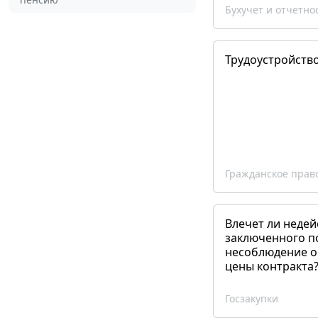
Бухучет и отчетно
Трудоустройств
Гражданское прав
Влечет ли недей
заключенного п
несоблюдение о
цены контракта
Госзакупки