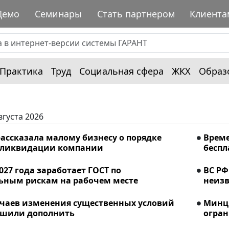
Демо
Семинары
Стать партнером
Клиента
Практика
Труд
Социальная сфера
ЖКХ
Образ
вгуста 2026
ассказала малому бизнесу о порядке
Време
 ликвидации компании
беспл
2027 года заработает ГОСТ по
ВС РФ
ьным рискам на рабочем месте
неизв
учаев изменения существенных условий
Минци
ешили дополнить
огран