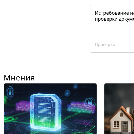
Истребование н
проверки докум
Проверки
Мнения