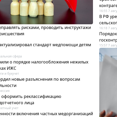
контраг
16:55 7 авг
В РФ ур
сельско
 управлять рисками, проводить инструктажи
16:18 7 авг
роисшествия
Порядок
госконт
актуализировал стандарт медпомощи детям
15:57 7 авг
альная сфера
или о порядке налогообложения нежилых
тках ИЖС
ги и бухучет
ердил новые разъяснения по вопросам
ельности
фессия
м оформить реклассификацию
дотчетного лица
етный учет
нности включения частных медорганизаций