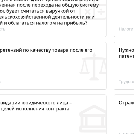
ченная после перехода на общую систему
, будет считаться выручкой от
сельскохозяйственной деятельности или
й и облагаться налогом на прибыль?
сть
Налоги
етензий по качеству товара после его
Нужно
патен
о
Трудов
квидации юридического лица –
Отраж
 целей исполнения контракта