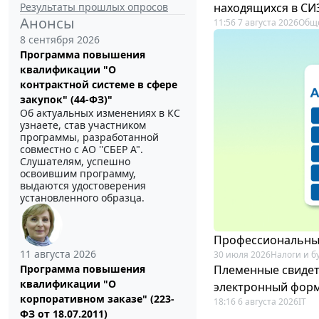
Результаты прошлых опросов
находящихся в СИ
Анонсы
11:56 7 августа 2026
Общ
8 сентября 2026
Программа повышения
квалификации "О
контрактной системе в сфере
закупок" (44-ФЗ)"
Об актуальных изменениях в КС
узнаете, став участником
программы, разработанной
совместно с АО ''СБЕР А".
Слушателям, успешно
освоившим программу,
выдаются удостоверения
установленного образца.
Профессиональный
11 августа 2026
30 июля 2026
Налоги и б
Племенные свидет
Программа повышения
квалификации "О
электронный фор
корпоративном заказе" (223-
18:16 6 августа 2026
IT
ФЗ от 18.07.2011)