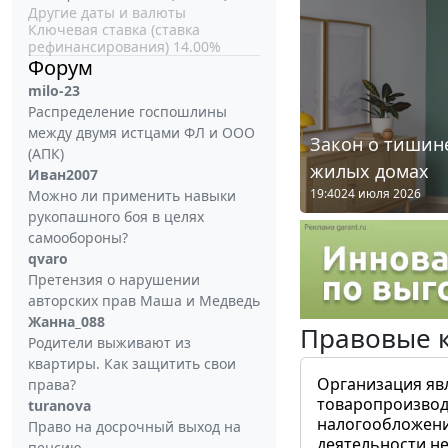
Другие даты и валюты
Ключевая ставка (ставка
рефинансирования) 14.00%
Форум
milo-23
Распределение госпошлины
между двумя истцами ФЛ и ООО
Закон о тишине
(АПК)
жилых домах
Иван2007
19:40
24 июля 2026
Можно ли применить навыки
рукопашного боя в целях
самообороны?
qvaro
Претензия о нарушении
авторских прав Маша и Медведь
Жанна_088
Правовые 
Родители выживают из
квартиры. Как защитить свои
Организация яв
права?
товаропроизвод
turanova
налогообложени
Право на досрочный выход на
деятельности не
пенсию