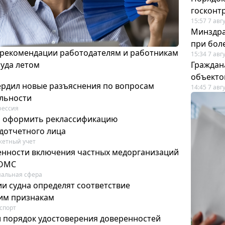
госконт
15:57 7 авг
Минздра
при бол
 рекомендации работодателям и работникам
15:34 7 авг
руда летом
Граждан
объекто
ердил новые разъяснения по вопросам
14:45 7 авг
ельности
фессия
м оформить реклассификацию
дотчетного лица
етный учет
нности включения частных медорганизаций
 ОМС
альная сфера
и судна определят соответствие
м признакам
спорт
и порядок удостоверения доверенностей