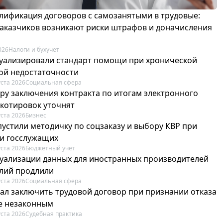
лификация договоров с самозанятыми в трудовые:
 заказчиков возникают риски штрафов и доначисления
026
Налоги и бухучет
туализировали стандарт помощи при хронической
ой недостаточности
уста 2026
Социальная сфера
ру заключения контракта по итогам электронного
 котировок уточнят
уста 2026
Бизнес
пустили методичку по соцзаказу и выбору КВР при
и госслужащих
уста 2026
Бюджетный учет
туализации данных для иностранных производителей
лий продлили
уста 2026
Социальная сфера
зал заключить трудовой договор при признании отказа
е незаконным
уста 2026
Судебная практика