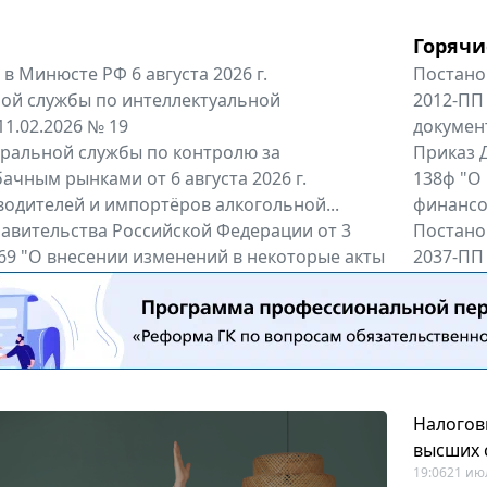
Горячи
в Минюсте РФ 6 августа 2026 г.
Постано
ой службы по интеллектуальной
2012-ПП
11.02.2026 № 19
докумен
альной службы по контролю за
Приказ Д
ачным рынками от 6 августа 2026 г.
138ф "О
одителей и импортёров алкогольной...
финансов
авительства Российской Федерации от 3
Постано
 969 "О внесении изменений в некоторые акты
2037-ПП
ссийской Федерации"
Правител
енты
Все регио
Налогов
высших 
19:06
21 ию