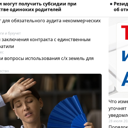
и могут получить субсидии при
Рези
стве одиноких родителей
об от
 для обязательного аудита некоммерческих
ги и бухучет
я заключения контракта с единственным
ратили
ес
и вопросы использования с/х земель для
ество
Что изме
уточнят
уведомл
28 июля 20
Порядок