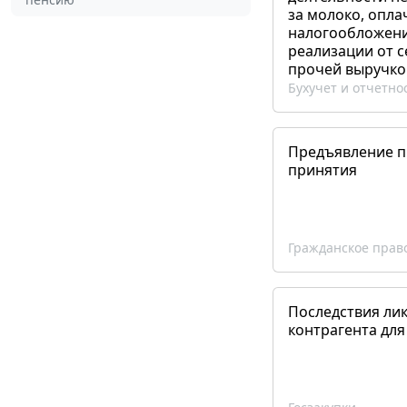
за молоко, опла
налогообложения
реализации от 
прочей выручко
Бухучет и отчетно
Предъявление пр
принятия
Гражданское прав
Последствия ли
контрагента для