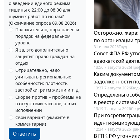
о введении единого режима
тишины с 22:00 до 08:00 для
шумных работ по ночам?
(Окончание опроса 09.08.2026)
Положительно, пора навести
Осторожно, жара:
порядок на федеральном
по организации т
уровне
31 июля 2026
Труд
Я за, это дополнительно
Совет ФПА РФ утв
защитит право граждан на
адвокатской деят
отдых
13:56 7 августа 2026
Про
Отрицательно, надо
Каким документо
учитывать региональные
задолженности по
особенности: плотность
13:37 7 августа 2026
Бюдж
застройки, ритм жизни и т. д.
Определены особе
Скорее против – проблемы не
в реестр системы
в отсутствии законов, а в их
13:19 7 августа 2026
Соци
исполнении
При госрегистраци
Свой вариант (укажите в
идентифицирующи
комментарии)
12:34 7 августа 2026
Тран
Ответить
В ГПК РФ уточнил