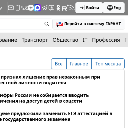
м
Войти
Eng
Перейти в систему ГАРАНТ
ование
Транспорт
Общество
IT
Профессия
П
Все
Главное
Топ месяца
 признал лишение прав незаконным при
естной личности водителя
фры России не собирается вводить
ичения на доступ детей в соцсети
думе предложили заменить ЕГЭ аттестацией в
 государственного экзамена