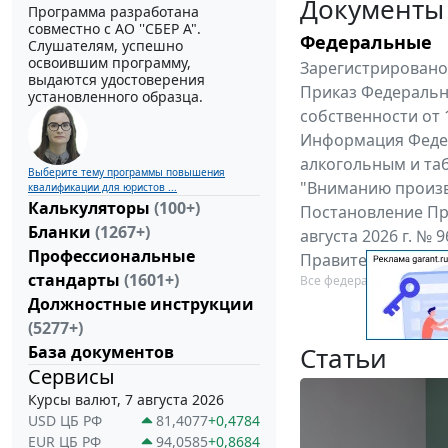
Документы
Программа разработана
совместно с АО ''СБЕР А".
Федеральные
Слушателям, успешно
освоившим программу,
Зарегистрировано 
выдаются удостоверения
Приказ Федеральн
установленного образца.
собственности от 
Информация Федер
алкогольным и таб
Выберите тему программы повышения
"Вниманию произв
квалификации для юристов ...
Калькуляторы
(100+)
Постановление Пр
Бланки
(1267+)
августа 2026 г. №
Профессиональные
Правительства Ро
стандарты
(1601+)
Все федеральные докум
Должностные инструкции
(5277+)
Статьи
База документов
Сервисы
Курсы валют, 7 августа 2026
USD ЦБ РФ
81,4077
+0,4784
EUR ЦБ РФ
94,0585
+0,8684