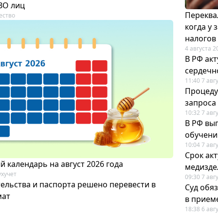
ЗО лиц
Переква
ество
когда у
налогов
4 августа 2
В РФ ак
сердечн
11:40 7 авг
Процеду
запроса
10:32 7 авг
В РФ вы
обучени
10:04 7 авг
Срок ак
 календарь на август 2026 года
медизде
ухучет
09:30 7 авг
ельства и паспорта решено перевести в
Суд обя
мат
в прием
18:38 6 авг