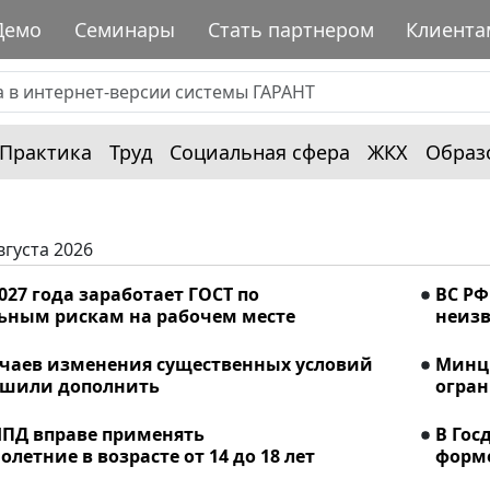
Демо
Семинары
Стать партнером
Клиента
Практика
Труд
Социальная сфера
ЖКХ
Образ
вгуста 2026
2027 года заработает ГОСТ по
ВС РФ
ьным рискам на рабочем месте
неизв
учаев изменения существенных условий
Минци
ешили дополнить
огран
ПД вправе применять
В Гос
летние в возрасте от 14 до 18 лет
форме