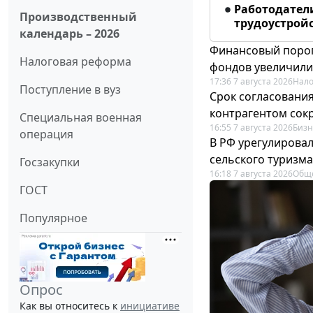
Работодател
Производственный
трудоустрой
календарь – 2026
Финансовый порог
Налоговая реформа
фондов увеличили
17:36 7 августа 2026
Нало
Поступление в вуз
Срок согласовани
контрагентом сок
Специальная военная
16:55 7 августа 2026
Бизн
операция
В РФ урегулировал
сельского туризма
Госзакупки
16:18 7 августа 2026
Общ
ГОСТ
Популярное
Опрос
Как вы относитесь к
инициативе