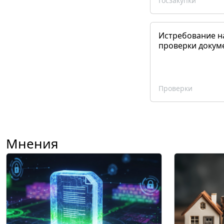
Госзакупки
Истребование н
проверки докум
Проверки
Мнения