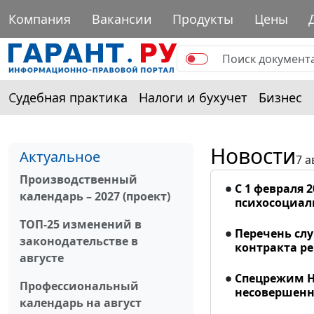
Компания
Вакансии
Продукты
Цены
Судебная практика
Налоги и бухучет
Бизнес
Новости
Актуальное
7 а
Производственный
С 1 февраля 
календарь – 2027 (проект)
психосоциал
ТОП-25 изменений в
Перечень сл
законодательстве в
контракта р
августе
Спецрежим Н
Профессиональный
несовершенно
календарь на август