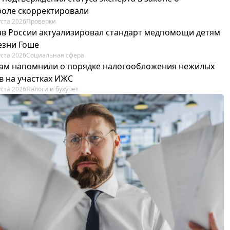
роле скорректировали
уста 2026
Проверки
в России актуализировал стандарт медпомощи детям
езни Гоше
уста 2026
Социальная сфера
ам напомнили о порядке налогообложения нежилых
в на участках ИЖС
уста 2026
Налоги и бухучет