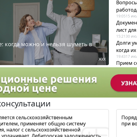
Вопросы
работода
19:05
15 ию
Докумен
лист дл
15:21
30 ию
Долги у
: когда можно и нельзя шуметь в
когда и
19:43
17 ию
ЖКХ
Прием с
для кадр
12:28
22 ию
консультации
ляется сельскохозяйственным
Поряд
ителем, применяет общую систему
при в
я, налог с сельскохозяйственной
 уплачивает. Дебиторская задолженность