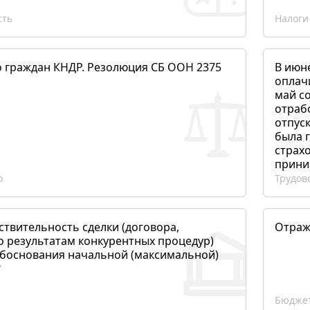
сть
Налоги
о граждан КНДР. Резолюция СБ ООН 2375
В июн
оплач
май со
отраб
отпуск
была 
страхо
прини
о
Трудов
ствительность сделки (договора,
Отраж
о результатам конкурентных процедур)
боснования начальной (максимальной)
?
Бюджет