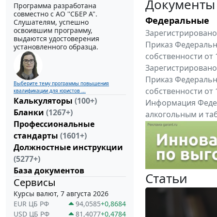
Документы
Программа разработана
совместно с АО ''СБЕР А".
Федеральные
Слушателям, успешно
освоившим программу,
Зарегистрировано 
выдаются удостоверения
Приказ Федеральн
установленного образца.
собственности от 
Зарегистрировано 
Приказ Федеральн
Выберите тему программы повышения
собственности от 
квалификации для юристов ...
Калькуляторы
(100+)
Информация Федер
Бланки
(1267+)
алкогольным и таб
Профессиональные
"Вниманию произв
стандарты
(1601+)
Все федеральные докум
Должностные инструкции
(5277+)
База документов
Статьи
Сервисы
Курсы валют, 7 августа 2026
EUR ЦБ РФ
94,0585
+0,8684
USD ЦБ РФ
81,4077
+0,4784