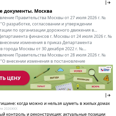
е документы. Москва
вление Правительства Москвы от 27 июля 2026 г. №
 "О разработке, согласовании и утверждении
тации по организации дорожного движения в...
епартамента финансов г. Москвы от 24 июля 2026 г. №
 внесении изменения в приказ Департамента
 города Москвы от 30 декабря 2022 г. №...
вление Правительства Москвы от 28 июля 2026 г. №
 "О внесении изменения в постановление
ьства Москвы от 26 июля 2011 г. № 334-ПП"
нальные документы
Мой регион ...
 тишине: когда можно и нельзя шуметь в жилых домах
ля 2026
ЖКХ
ый контроль и реконструкция: актуальные позиции