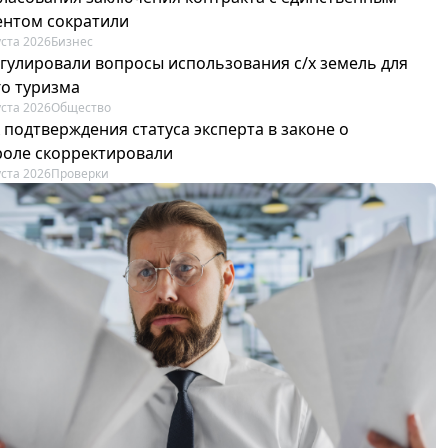
ентом сократили
уста 2026
Бизнес
егулировали вопросы использования с/х земель для
го туризма
уста 2026
Общество
 подтверждения статуса эксперта в законе о
роле скорректировали
уста 2026
Проверки