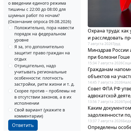
о введении единого режима
тишины с 22:00 до 08:00 для
шумных работ по ночам?
(Окончание опроса 09.08.2026)
Положительно, пора навести
Охрана труда: как
порядок на федеральном
и расследовать п
уровне
7 августа 2026
Труд
Я за, это дополнительно
Минздрав России 
защитит право граждан на
при болезни Гоше
отдых
15:34 7 августа 2026
Соци
Отрицательно, надо
Гражданам напомн
учитывать региональные
объектов на учас
особенности: плотность
14:45 7 августа 2026
Нало
застройки, ритм жизни и т. д.
Совет ФПА РФ утв
Скорее против – проблемы не
адвокатской деят
в отсутствии законов, а в их
13:56 7 августа 2026
Про
исполнении
Каким документо
Свой вариант (укажите в
задолженности по
комментарии)
13:37 7 августа 2026
Бюдж
Ответить
Определены особе