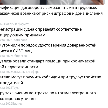
лификация договоров с самозанятыми в трудовые:
 заказчиков возникают риски штрафов и доначисления
026
Налоги и бухучет
регистрации судна определят соответствие
фицирующим признакам
уста 2026
Транспорт
Ф уточнили порядок удостоверения доверенностей
ихся в СИЗО лиц
уста 2026
Общество
туализировали стандарт помощи при хронической
ой недостаточности
уста 2026
Социальная сфера
атели могут получить субсидии при трудоустройстве
х родителей
уста 2026
Труд
ру заключения контракта по итогам электронного
 котировок уточнят
уста 2026
Бизнес