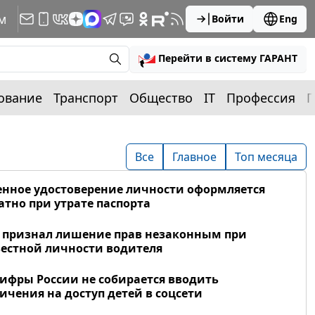
м
Войти
Eng
Перейти в систему ГАРАНТ
ование
Транспорт
Общество
IT
Профессия
П
Все
Главное
Топ месяца
нное удостоверение личности оформляется
атно при утрате паспорта
 признал лишение прав незаконным при
естной личности водителя
фры России не собирается вводить
ичения на доступ детей в соцсети