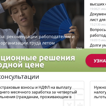
высших 
19:06
21 ию
Докумен
лист дл
15:21
30 ию
Вопросы
работода
ра: рекомендации работодателям и
19:05
15 ию
 организации труда летом
Долги у
Труд
когда и
19:43
17 ию
консультации
 страховые взносы и НДФЛ на выплату
Нужно
днего месячного заработка за четвертый
налогу
ольнения (гражданам, проживающим в
льготы