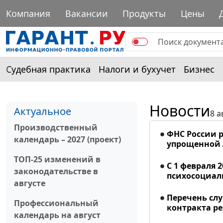
Компания
Вакансии
Продукты
Цены
Судебная практика
Налоги и бухучет
Бизнес
Новости
Актуальное
8 а
Производственный
ФНС России р
календарь – 2027 (проект)
упрощенной
ТОП-25 изменений в
С 1 февраля 
законодательстве в
психосоциал
августе
Перечень сл
Профессиональный
контракта р
календарь на август