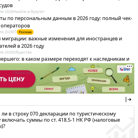
судов
ля 2026
Налоги и бухучет
ты по персональным данным в 2026 году: полный чек-
я операторов
ля 2026
IT
Реклама
 миграции: важные изменения для иностранцев и
телей в 2026 году
ля 2026
Общество
мершего: в каком размере переходят к наследникам и
х можно не платить
ля 2026
Общество
 ли в строку 070 декларации по туристическому
 включать суммы по ст. 418.5-1 НК РФ (налоговые
)?