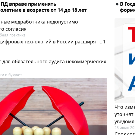
ПД вправе применять
В Гос
летние в возрасте от 14 до 18 лет
форме
ные медработника недопустимо
го согласия
бная практика
цифровых технологий в России расширят с 1
 для обязательного аудита некоммерческих
ги и бухучет
Что изме
уточнят
уведомл
28 июля 20
Срок со