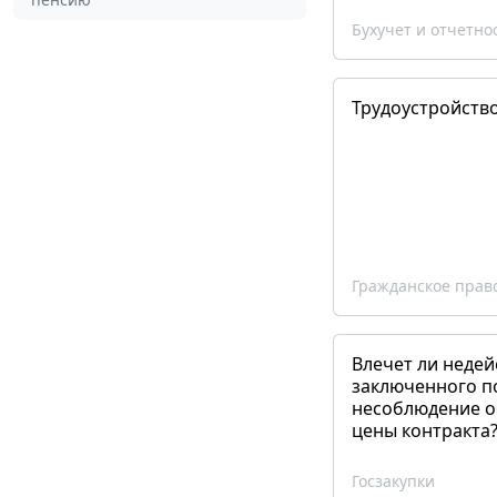
Бухучет и отчетно
Трудоустройств
Гражданское прав
Влечет ли недей
заключенного п
несоблюдение о
цены контракта
Госзакупки