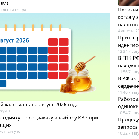
 ОМС
Переква
альная сфера
когда у
налогов
4 августа 2
При гос
иденти
12:34 7 авг
В ГПК Р
находящ
11:56 7 авг
В РФ ак
сердечн
11:40 7 авг
Работод
 календарь на август 2026 года
одиноки
ухучет
10:54 7 авг
тодичку по соцзаказу и выбору КВР при
Процеду
ащих
запроса
етный учет
10:32 7 авг