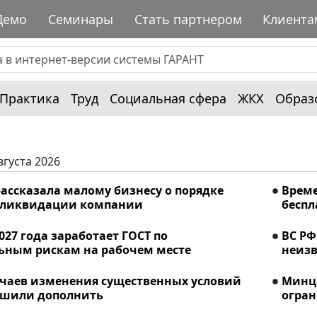
Демо
Семинары
Стать партнером
Клиента
Практика
Труд
Социальная сфера
ЖКХ
Образ
вгуста 2026
ассказала малому бизнесу о порядке
Време
 ликвидации компании
беспл
2027 года заработает ГОСТ по
ВС РФ
ьным рискам на рабочем месте
неизв
учаев изменения существенных условий
Минци
ешили дополнить
огран