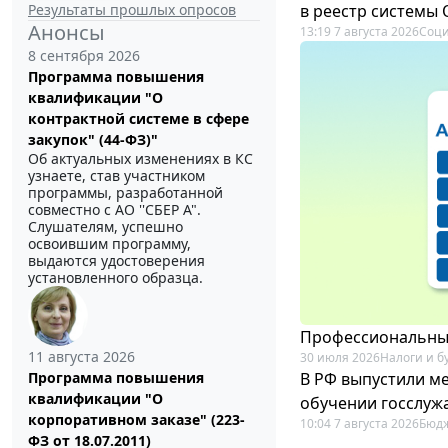
Результаты прошлых опросов
в реестр системы
Анонсы
13:19 7 августа 2026
Соци
8 сентября 2026
Программа повышения
квалификации "О
контрактной системе в сфере
закупок" (44-ФЗ)"
Об актуальных изменениях в КС
узнаете, став участником
программы, разработанной
совместно с АО ''СБЕР А".
Слушателям, успешно
освоившим программу,
выдаются удостоверения
установленного образца.
Профессиональный
11 августа 2026
30 июля 2026
Налоги и б
В РФ выпустили ме
Программа повышения
квалификации "О
обучении госслуж
корпоративном заказе" (223-
10:04 7 августа 2026
Бюдж
ФЗ от 18.07.2011)