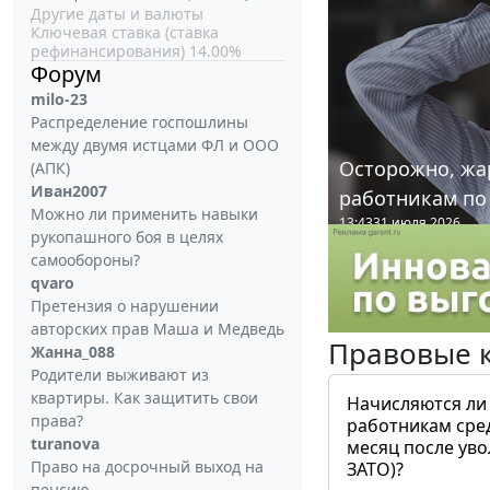
Другие даты и валюты
Ключевая ставка (ставка
рефинансирования) 14.00%
Форум
milo-23
Распределение госпошлины
между двумя истцами ФЛ и ООО
Осторожно, жа
(АПК)
Иван2007
работникам по
Можно ли применить навыки
13:43
31 июля 2026
рукопашного боя в целях
самообороны?
qvaro
Претензия о нарушении
авторских прав Маша и Медведь
Правовые 
Жанна_088
Родители выживают из
квартиры. Как защитить свои
Начисляются ли
права?
работникам сре
turanova
месяц после ув
Право на досрочный выход на
ЗАТО)?
пенсию