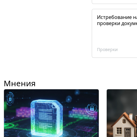
Истребование н
проверки докум
Проверки
Мнения