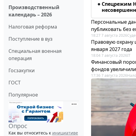
Спецрежим Н
Производственный
несовершенно
календарь – 2026
Персональные дан
Налоговая реформа
публиковать без е
18:27 7 августа 2026
Суде
Поступление в вуз
Правовую охрану 
января 2027 года
Специальная военная
18:04 7 августа 2026
IT
операция
Финансовый порог
фондов увеличили
Госзакупки
17:36 7 августа 2026
Нало
ГОСТ
Популярное
Опрос
Как вы относитесь к
инициативе