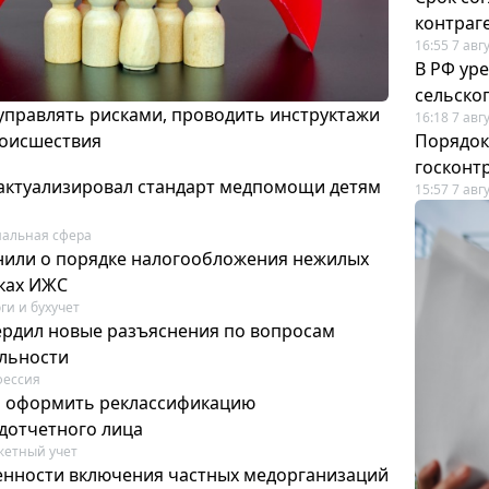
контраг
16:55 7 авг
В РФ ур
сельско
 управлять рисками, проводить инструктажи
16:18 7 авг
роисшествия
Порядок
госконт
актуализировал стандарт медпомощи детям
15:57 7 авг
альная сфера
или о порядке налогообложения нежилых
тках ИЖС
ги и бухучет
ердил новые разъяснения по вопросам
ельности
фессия
м оформить реклассификацию
дотчетного лица
етный учет
нности включения частных медорганизаций