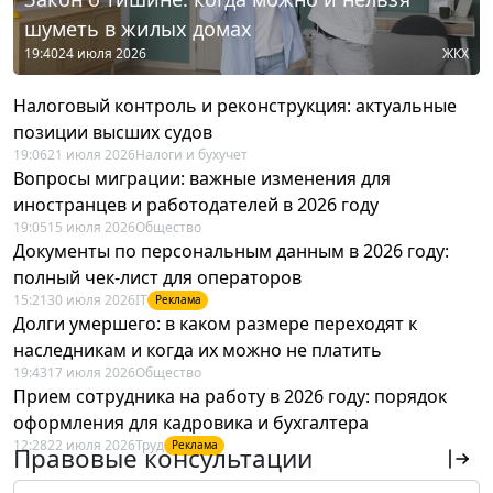
шуметь в жилых домах
19:40
24 июля 2026
ЖКХ
Налоговый контроль и реконструкция: актуальные
позиции высших судов
19:06
21 июля 2026
Налоги и бухучет
Вопросы миграции: важные изменения для
иностранцев и работодателей в 2026 году
19:05
15 июля 2026
Общество
Документы по персональным данным в 2026 году:
полный чек-лист для операторов
15:21
30 июля 2026
IT
Реклама
Долги умершего: в каком размере переходят к
наследникам и когда их можно не платить
19:43
17 июля 2026
Общество
Прием сотрудника на работу в 2026 году: порядок
оформления для кадровика и бухгалтера
12:28
22 июля 2026
Труд
Реклама
Правовые консультации