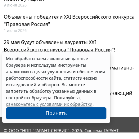
9 июня 2026
Объявлены победители XXI Всероссийского конкурса
"Правовая Россия"
1 июня 2026
29 мая будут объявлены лауреаты XXI
Всероссийского конкурса "Правовая Россия"!
27 мая 2026
Мы обрабатываем локальные данные
браузера и используем инструменты
AI-ассистент Искра теперь анализирует нормативно-
аналитики в целях улучшения и обеспечения
техническую документацию
работоспособности сайта, статистических
28 апреля 2026
исследований и обзоров. Вы можете
запретить обработку указанных данных в
"ГАРАНТ Электронный экспресс" провел обучающий
настройках браузера. Пожалуйста,
вебинар по работе с AI-ассистентом Искра
ознакомьтесь с условиями их обработки
.
23 апреля 2026
Принять
© ООО "НПП "ГАРАНТ-СЕРВИС", 2026. Система ГАРАНТ
выпускается с 1990 года. Компания "Гарант" и ее партнеры