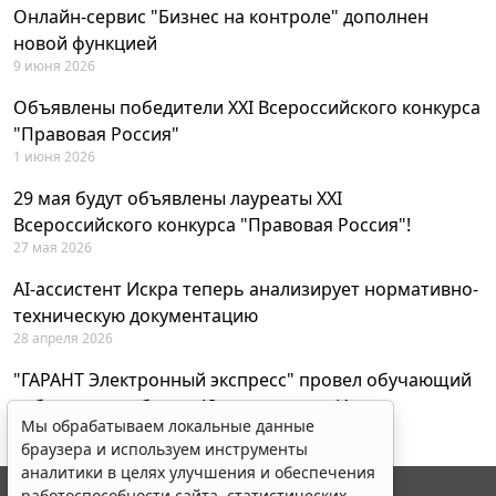
Онлайн-сервис "Бизнес на контроле" дополнен
новой функцией
9 июня 2026
Объявлены победители XXI Всероссийского конкурса
"Правовая Россия"
1 июня 2026
29 мая будут объявлены лауреаты XXI
Всероссийского конкурса "Правовая Россия"!
27 мая 2026
AI-ассистент Искра теперь анализирует нормативно-
техническую документацию
28 апреля 2026
"ГАРАНТ Электронный экспресс" провел обучающий
вебинар по работе с AI-ассистентом Искра
Мы обрабатываем локальные данные
23 апреля 2026
браузера и используем инструменты
аналитики в целях улучшения и обеспечения
работоспособности сайта, статистических