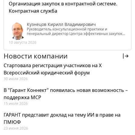
Организация закупок в контрактной системе.
Контрактная служба
Кузнецов Кирилл Владимирович
Руководитель консультационной практики и
генеральный директор Центра эффективных закупок
Tendery.ru, ведущий эксперт РАНХиГС при Президенте
10 августа 2026
РФ
Новости компании
Стартовала регистрация участников на X
Всероссийский юридический форум
30 июля 2026
В "Гарант Коннект" появилась новая возможность –
поддержка MCP
15 июля 2026
ГАРАНТ представит доклад на тему ИИ в праве на
ПМЮФ
23 июня 2026