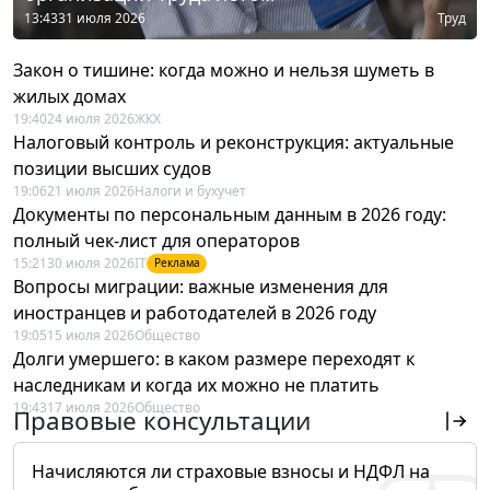
13:43
31 июля 2026
Труд
Закон о тишине: когда можно и нельзя шуметь в
жилых домах
19:40
24 июля 2026
ЖКХ
Налоговый контроль и реконструкция: актуальные
позиции высших судов
19:06
21 июля 2026
Налоги и бухучет
Документы по персональным данным в 2026 году:
полный чек-лист для операторов
15:21
30 июля 2026
IT
Реклама
Вопросы миграции: важные изменения для
иностранцев и работодателей в 2026 году
19:05
15 июля 2026
Общество
Долги умершего: в каком размере переходят к
наследникам и когда их можно не платить
19:43
17 июля 2026
Общество
Правовые консультации
Начисляются ли страховые взносы и НДФЛ на