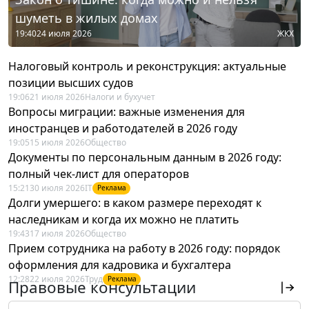
шуметь в жилых домах
19:40
24 июля 2026
ЖКХ
Налоговый контроль и реконструкция: актуальные
позиции высших судов
19:06
21 июля 2026
Налоги и бухучет
Вопросы миграции: важные изменения для
иностранцев и работодателей в 2026 году
19:05
15 июля 2026
Общество
Документы по персональным данным в 2026 году:
полный чек-лист для операторов
15:21
30 июля 2026
IT
Реклама
Долги умершего: в каком размере переходят к
наследникам и когда их можно не платить
19:43
17 июля 2026
Общество
Прием сотрудника на работу в 2026 году: порядок
оформления для кадровика и бухгалтера
12:28
22 июля 2026
Труд
Реклама
Правовые консультации