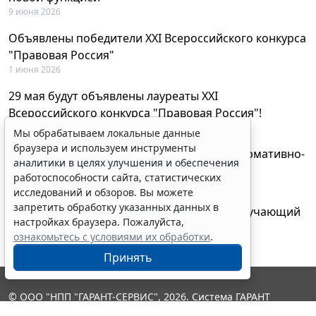
9 июня 2026
Объявлены победители XXI Всероссийского конкурса
"Правовая Россия"
1 июня 2026
29 мая будут объявлены лауреаты XXI
Всероссийского конкурса "Правовая Россия"!
27 мая 2026
Мы обрабатываем локальные данные
браузера и используем инструменты
AI-ассистент Искра теперь анализирует нормативно-
аналитики в целях улучшения и обеспечения
техническую документацию
работоспособности сайта, статистических
28 апреля 2026
исследований и обзоров. Вы можете
запретить обработку указанных данных в
"ГАРАНТ Электронный экспресс" провел обучающий
настройках браузера. Пожалуйста,
вебинар по работе с AI-ассистентом Искра
ознакомьтесь с условиями их обработки
.
23 апреля 2026
Принять
© ООО "НПП "ГАРАНТ-СЕРВИС", 2026. Система ГАРАНТ
выпускается с 1990 года. Компания "Гарант" и ее партнеры