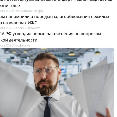
езни Гоше
уста 2026
Социальная сфера
ам напомнили о порядке налогообложения нежилых
в на участках ИЖС
уста 2026
Налоги и бухучет
ПА РФ утвердил новые разъяснения по вопросам
ской деятельности
уста 2026
Профессия