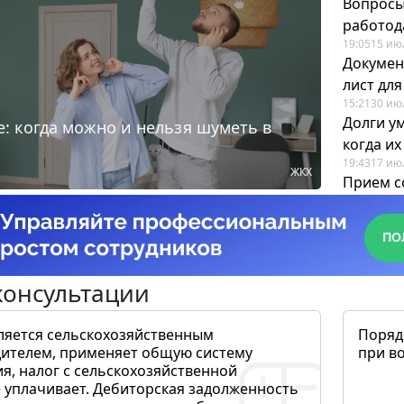
Вопросы
работода
19:05
15 ию
Докумен
лист дл
15:21
30 ию
Долги у
: когда можно и нельзя шуметь в
когда и
19:43
17 ию
ЖКХ
Прием с
для кадр
12:28
22 ию
консультации
ляется сельскохозяйственным
Поряд
ителем, применяет общую систему
при в
я, налог с сельскохозяйственной
 уплачивает. Дебиторская задолженность