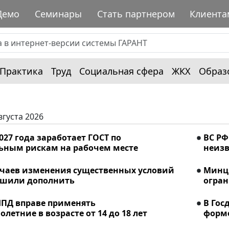
Демо
Семинары
Стать партнером
Клиента
Практика
Труд
Социальная сфера
ЖКХ
Образ
вгуста 2026
2027 года заработает ГОСТ по
ВС РФ
ьным рискам на рабочем месте
неизв
учаев изменения существенных условий
Минци
ешили дополнить
огран
ПД вправе применять
В Гос
летние в возрасте от 14 до 18 лет
форме