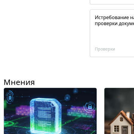
Истребование н
проверки докум
Проверки
Мнения