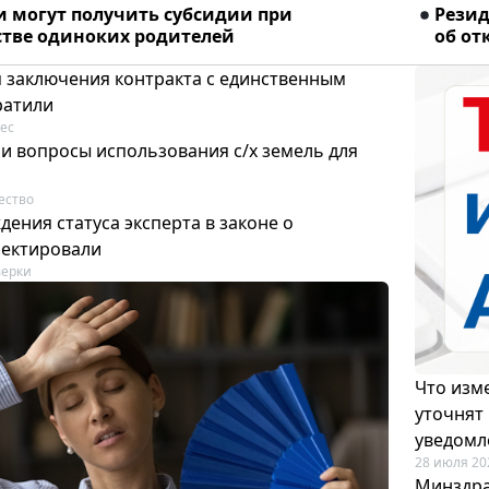
и могут получить субсидии при
Рези
стве одиноких родителей
об от
я заключения контракта с единственным
ратили
ес
и вопросы использования с/х земель для
ество
ения статуса эксперта в законе о
ректировали
ерки
Что изме
уточнят
уведомл
28 июля 20
Минздра