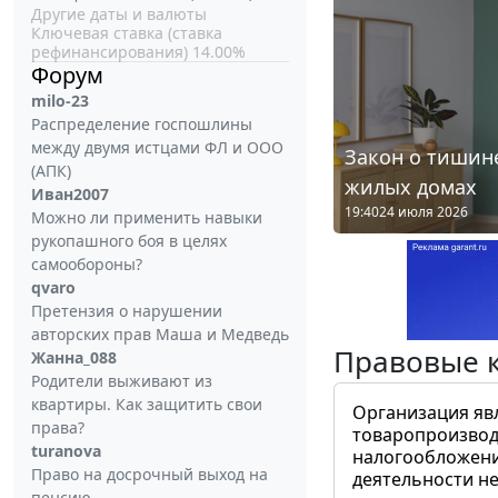
Другие даты и валюты
Ключевая ставка (ставка
рефинансирования) 14.00%
Форум
milo-23
Распределение госпошлины
между двумя истцами ФЛ и ООО
Закон о тишине
(АПК)
жилых домах
Иван2007
19:40
24 июля 2026
Можно ли применить навыки
рукопашного боя в целях
самообороны?
qvaro
Претензия о нарушении
авторских прав Маша и Медведь
Правовые 
Жанна_088
Родители выживают из
квартиры. Как защитить свои
Организация яв
права?
товаропроизвод
turanova
налогообложени
Право на досрочный выход на
деятельности не
пенсию