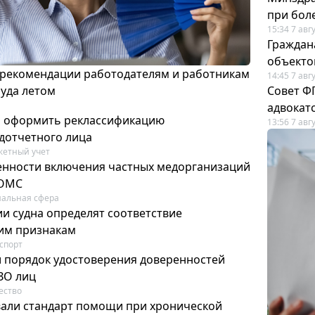
при бол
15:34 7 авг
Граждан
объекто
 рекомендации работодателям и работникам
14:45 7 авг
руда летом
Совет Ф
адвокат
м оформить реклассификацию
13:56 7 авг
дотчетного лица
етный учет
нности включения частных медорганизаций
 ОМС
альная сфера
и судна определят соответствие
м признакам
спорт
и порядок удостоверения доверенностей
ЗО лиц
ество
вали стандарт помощи при хронической