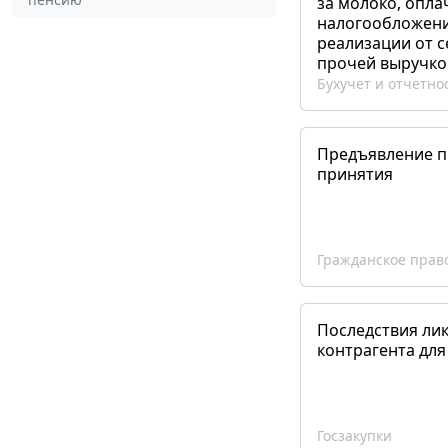
за молоко, опла
налогообложения
реализации от 
прочей выручко
Бухучет и отчетно
Предъявление пр
принятия
Гражданское прав
Последствия ли
контрагента для
Госзакупки