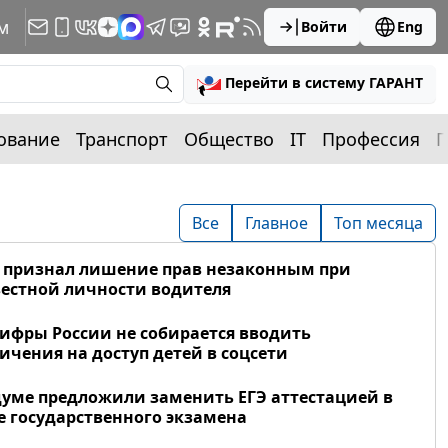
м
Войти
Eng
Перейти в систему ГАРАНТ
ование
Транспорт
Общество
IT
Профессия
П
Все
Главное
Топ месяца
 признал лишение прав незаконным при
естной личности водителя
фры России не собирается вводить
ичения на доступ детей в соцсети
думе предложили заменить ЕГЭ аттестацией в
 государственного экзамена