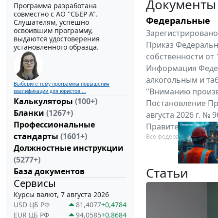
Документы
Программа разработана
совместно с АО ''СБЕР А".
Федеральные
Слушателям, успешно
освоившим программу,
Зарегистрировано 
выдаются удостоверения
Приказ Федеральн
установленного образца.
собственности от 
Информация Федер
алкогольным и таб
Выберите тему программы повышения
"Вниманию произв
квалификации для юристов ...
Калькуляторы
(100+)
Постановление Пр
Бланки
(1267+)
августа 2026 г. №
Профессиональные
Правительства Ро
стандарты
(1601+)
Все федеральные докум
Должностные инструкции
(5277+)
Статьи
База документов
Сервисы
Курсы валют, 7 августа 2026
USD ЦБ РФ
81,4077
+0,4784
EUR ЦБ РФ
94,0585
+0,8684