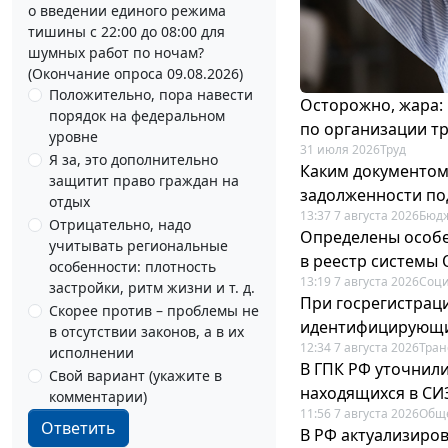
о введении единого режима
тишины с 22:00 до 08:00 для
шумных работ по ночам?
(Окончание опроса 09.08.2026)
Положительно, пора навести
Осторожно, жара:
порядок на федеральном
по организации т
уровне
31 июля 2026
Труд
Я за, это дополнительно
Каким документо
защитит право граждан на
задолженности по
отдых
13:37 7 августа 2026
Бюдж
Отрицательно, надо
Определены особе
учитывать региональные
в реестр системы
особенности: плотность
13:19 7 августа 2026
Соци
застройки, ритм жизни и т. д.
При госрегистраци
Скорее против – проблемы не
идентифицирующи
в отсутствии законов, а в их
12:34 7 августа 2026
Тран
исполнении
В ГПК РФ уточнил
Свой вариант (укажите в
находящихся в СИ
комментарии)
11:56 7 августа 2026
Общ
Ответить
В РФ актуализиро