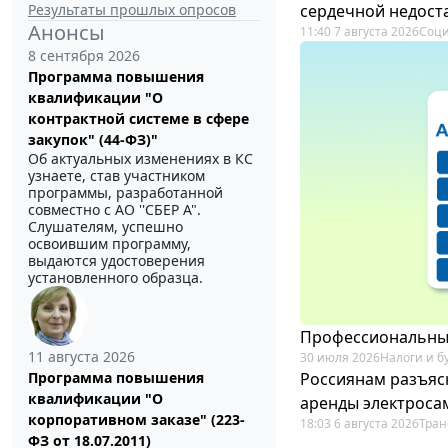
Результаты прошлых опросов
сердечной недост
Анонсы
11:40 7 августа 2026
Соци
8 сентября 2026
Программа повышения
квалификации "О
контрактной системе в сфере
закупок" (44-ФЗ)"
Об актуальных изменениях в КС
узнаете, став участником
программы, разработанной
совместно с АО ''СБЕР А".
Слушателям, успешно
освоившим программу,
выдаются удостоверения
установленного образца.
Профессиональный
11 августа 2026
30 июля 2026
Налоги и б
Россиянам разъяс
Программа повышения
квалификации "О
аренды электроса
корпоративном заказе" (223-
18:03 6 августа 2026
Тран
ФЗ от 18.07.2011)