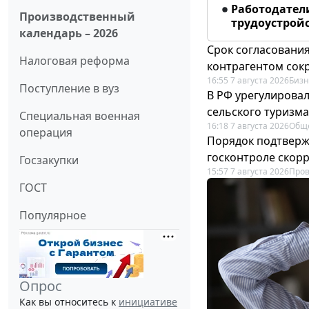
Работодател
Производственный
трудоустрой
календарь – 2026
Срок согласовани
Налоговая реформа
контрагентом сок
16:55 7 августа 2026
Бизн
Поступление в вуз
В РФ урегулировал
сельского туризма
Специальная военная
16:18 7 августа 2026
Общ
операция
Порядок подтвержд
госконтроле скор
Госзакупки
15:57 7 августа 2026
Пров
ГОСТ
Популярное
Опрос
Как вы относитесь к
инициативе