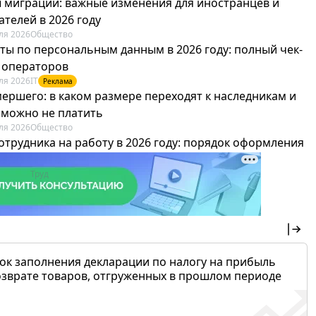
 миграции: важные изменения для иностранцев и
телей в 2026 году
ля 2026
Общество
ты по персональным данным в 2026 году: полный чек-
я операторов
ля 2026
IT
Реклама
мершего: в каком размере переходят к наследникам и
х можно не платить
ля 2026
Общество
отрудника на работу в 2026 году: порядок оформления
овика и бухгалтера
ля 2026
Труд
Реклама
ок заполнения декларации по налогу на прибыль
озврате товаров, отгруженных в прошлом периоде