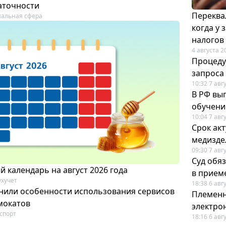
аточности
Переква
альная сфера
когда у
налогов
4 августа 2
Процеду
запроса
10:32 7 авг
В РФ вы
обучени
10:04 7 авг
Срок ак
медизде
09:30 7 авг
Суд обя
 календарь на август 2026 года
в прием
ухучет
18:38 6 авг
нили особенности использования сервисов
Племенн
мокатов
электро
спорт
18:16 6 авг