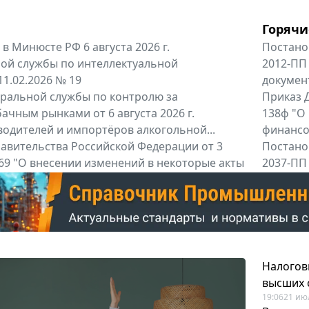
Горячи
в Минюсте РФ 6 августа 2026 г.
Постано
ой службы по интеллектуальной
2012-ПП
11.02.2026 № 19
докумен
альной службы по контролю за
Приказ Д
ачным рынками от 6 августа 2026 г.
138ф "О
одителей и импортёров алкогольной...
финансов
авительства Российской Федерации от 3
Постано
 969 "О внесении изменений в некоторые акты
2037-ПП
ссийской Федерации"
Правител
енты
Все регио
Налогов
высших 
19:06
21 ию