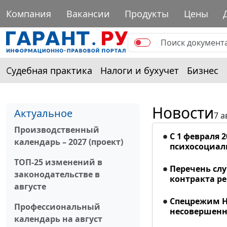
Компания
Вакансии
Продукты
Цены
Судебная практика
Налоги и бухучет
Бизнес
Новости
Актуальное
7 а
Производственный
С 1 февраля 
календарь – 2027 (проект)
психосоциал
ТОП-25 изменений в
Перечень сл
законодательстве в
контракта р
августе
Спецрежим Н
Профессиональный
несовершенно
календарь на август