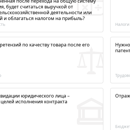
ченная после перехода на общую систему
, будет считаться выручкой от
сельскохозяйственной деятельности или
й и облагаться налогом на прибыль?
сть
Налоги
етензий по качеству товара после его
Нужно
патен
о
Трудов
квидации юридического лица –
Отраж
 целей исполнения контракта
Бюджет