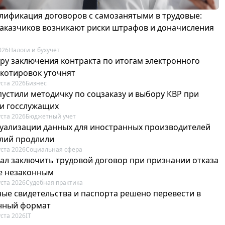
лификация договоров с самозанятыми в трудовые:
 заказчиков возникают риски штрафов и доначисления
026
Налоги и бухучет
ру заключения контракта по итогам электронного
 котировок уточнят
уста 2026
Бизнес
пустили методичку по соцзаказу и выбору КВР при
и госслужащих
уста 2026
Бюджетный учет
туализации данных для иностранных производителей
лий продлили
уста 2026
Социальная сфера
зал заключить трудовой договор при признании отказа
е незаконным
уста 2026
Судебная практика
ые свидетельства и паспорта решено перевести в
нный формат
уста 2026
IT