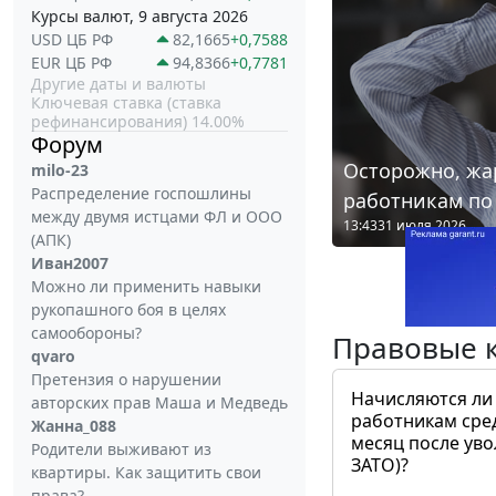
Курсы валют, 9 августа 2026
USD ЦБ РФ
82,1665
+0,7588
EUR ЦБ РФ
94,8366
+0,7781
Другие даты и валюты
Ключевая ставка (ставка
рефинансирования) 14.00%
Форум
Осторожно, жа
milo-23
Распределение госпошлины
работникам по
между двумя истцами ФЛ и ООО
13:43
31 июля 2026
(АПК)
Иван2007
Можно ли применить навыки
рукопашного боя в целях
самообороны?
Правовые 
qvaro
Претензия о нарушении
Начисляются ли
авторских прав Маша и Медведь
работникам сре
Жанна_088
месяц после ув
Родители выживают из
ЗАТО)?
квартиры. Как защитить свои
права?