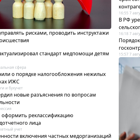
контраг
16:55 7 авг
В РФ ур
сельско
 управлять рисками, проводить инструктажи
16:18 7 авг
роисшествия
Порядок
госконт
актуализировал стандарт медпомощи детям
15:57 7 авг
альная сфера
или о порядке налогообложения нежилых
тках ИЖС
ги и бухучет
ердил новые разъяснения по вопросам
ельности
фессия
м оформить реклассификацию
дотчетного лица
етный учет
нности включения частных медорганизаций