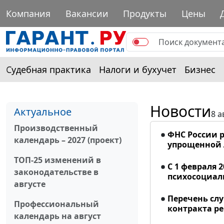
Компания
Вакансии
Продукты
Цены
Судебная практика
Налоги и бухучет
Бизнес
Новости
Актуальное
8 а
Производственный
ФНС России р
календарь – 2027 (проект)
упрощенной
ТОП-25 изменений в
С 1 февраля 
законодательстве в
психосоциал
августе
Перечень сл
Профессиональный
контракта р
календарь на август