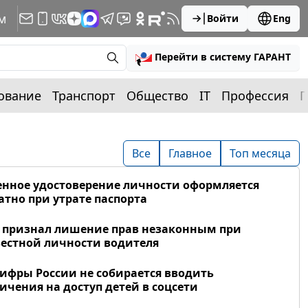
м
Войти
Eng
Перейти в систему ГАРАНТ
ование
Транспорт
Общество
IT
Профессия
П
Все
Главное
Топ месяца
нное удостоверение личности оформляется
атно при утрате паспорта
 признал лишение прав незаконным при
естной личности водителя
фры России не собирается вводить
ичения на доступ детей в соцсети