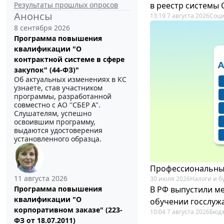
Результаты прошлых опросов
в реестр системы
Анонсы
13:19 7 августа 2026
Соци
8 сентября 2026
Программа повышения
квалификации "О
контрактной системе в сфере
закупок" (44-ФЗ)"
Об актуальных изменениях в КС
узнаете, став участником
программы, разработанной
совместно с АО ''СБЕР А".
Слушателям, успешно
освоившим программу,
выдаются удостоверения
установленного образца.
Профессиональный
11 августа 2026
30 июля 2026
Налоги и б
В РФ выпустили ме
Программа повышения
квалификации "О
обучении госслуж
корпоративном заказе" (223-
10:04 7 августа 2026
Бюдж
ФЗ от 18.07.2011)