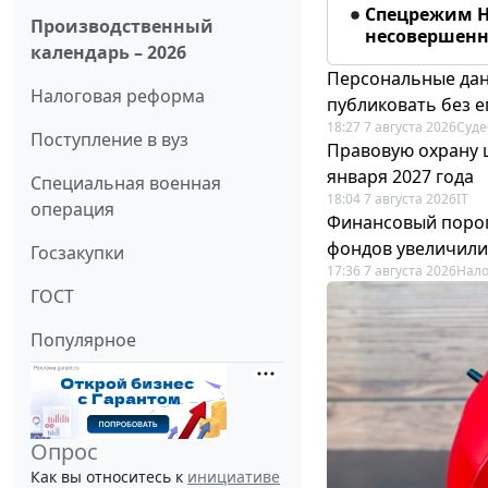
Спецрежим Н
Производственный
несовершенно
календарь – 2026
Персональные дан
Налоговая реформа
публиковать без е
18:27 7 августа 2026
Суде
Поступление в вуз
Правовую охрану 
января 2027 года
Специальная военная
18:04 7 августа 2026
IT
операция
Финансовый порог
фондов увеличили
Госзакупки
17:36 7 августа 2026
Нало
ГОСТ
Популярное
Опрос
Как вы относитесь к
инициативе