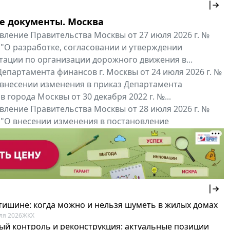
е документы. Москва
вление Правительства Москвы от 27 июля 2026 г. №
 "О разработке, согласовании и утверждении
тации по организации дорожного движения в...
епартамента финансов г. Москвы от 24 июля 2026 г. №
 внесении изменения в приказ Департамента
 города Москвы от 30 декабря 2022 г. №...
вление Правительства Москвы от 28 июля 2026 г. №
 "О внесении изменения в постановление
ьства Москвы от 26 июля 2011 г. № 334-ПП"
нальные документы
Мой регион ...
 тишине: когда можно и нельзя шуметь в жилых домах
ля 2026
ЖКХ
ый контроль и реконструкция: актуальные позиции