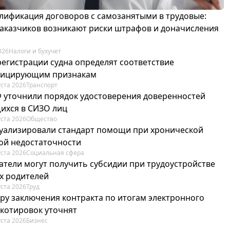
лификация договоров с самозанятыми в трудовые:
 заказчиков возникают риски штрафов и доначисления
026
Налоги и бухучет
регистрации судна определят соответствие
фицирующим признакам
уста 2026
Транспорт
Ф уточнили порядок удостоверения доверенностей
ихся в СИЗО лиц
уста 2026
Общество
туализировали стандарт помощи при хронической
ой недостаточности
уста 2026
Социальная сфера
атели могут получить субсидии при трудоустройстве
х родителей
уста 2026
Труд
ру заключения контракта по итогам электронного
 котировок уточнят
уста 2026
Бизнес