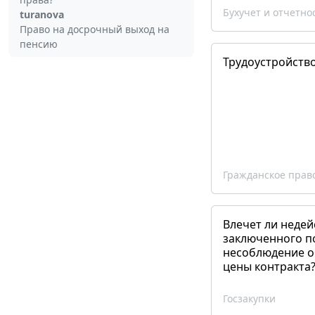
Бухучет и отчетно
turanova
Право на досрочный выход на
пенсию
Трудоустройств
Гражданское прав
Влечет ли недей
заключенного п
несоблюдение о
цены контракта
Госзакупки