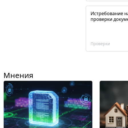
Истребование н
проверки докум
Проверки
Мнения