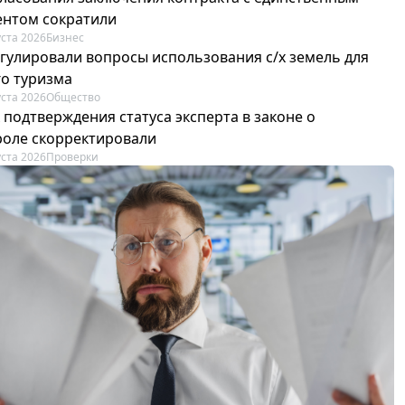
ентом сократили
уста 2026
Бизнес
егулировали вопросы использования с/х земель для
го туризма
уста 2026
Общество
 подтверждения статуса эксперта в законе о
роле скорректировали
уста 2026
Проверки