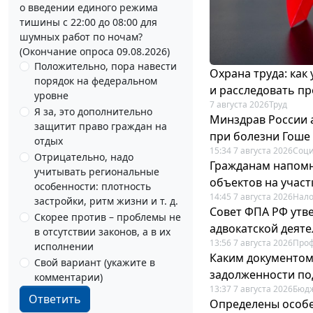
о введении единого режима
тишины с 22:00 до 08:00 для
шумных работ по ночам?
(Окончание опроса 09.08.2026)
Положительно, пора навести
Охрана труда: как
порядок на федеральном
и расследовать п
уровне
7 августа 2026
Труд
Я за, это дополнительно
Минздрав России 
защитит право граждан на
при болезни Гоше
отдых
15:34 7 августа 2026
Соци
Отрицательно, надо
Гражданам напомн
учитывать региональные
объектов на учас
особенности: плотность
14:45 7 августа 2026
Нало
застройки, ритм жизни и т. д.
Совет ФПА РФ утв
Скорее против – проблемы не
адвокатской деят
в отсутствии законов, а в их
13:56 7 августа 2026
Про
исполнении
Каким документо
Свой вариант (укажите в
задолженности по
комментарии)
13:37 7 августа 2026
Бюдж
Ответить
Определены особе