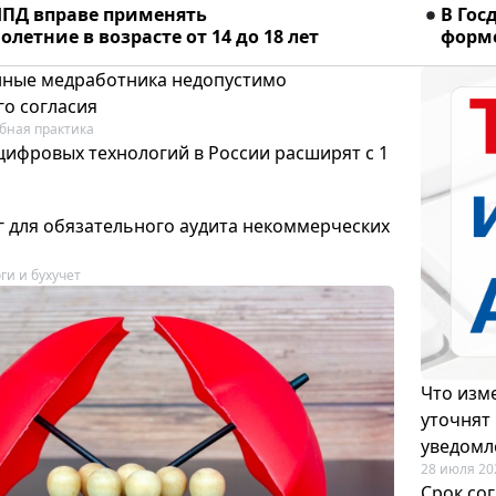
ПД вправе применять
В Гос
летние в возрасте от 14 до 18 лет
форме
ные медработника недопустимо
го согласия
бная практика
цифровых технологий в России расширят с 1
 для обязательного аудита некоммерческих
ги и бухучет
Что изме
уточнят
уведомл
28 июля 20
Срок со