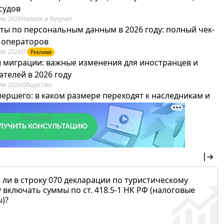
судов
ля 2026
Налоги и бухучет
ты по персональным данным в 2026 году: полный чек-
я операторов
ля 2026
IT
Реклама
 миграции: важные изменения для иностранцев и
телей в 2026 году
ля 2026
Общество
мершего: в каком размере переходят к наследникам и
х можно не платить
ля 2026
Общество
 ли в строку 070 декларации по туристическому
 включать суммы по ст. 418.5-1 НК РФ (налоговые
)?