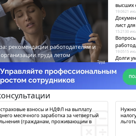
высших 
19:06
21 ию
Докумен
лист дл
15:21
30 ию
Вопросы
работода
ра: рекомендации работодателям и
19:05
15 ию
 организации труда летом
Долги у
Труд
когда и
19:43
17 ию
консультации
 страховые взносы и НДФЛ на выплату
Нужно
днего месячного заработка за четвертый
налогу
ольнения (гражданам, проживающим в
льготы