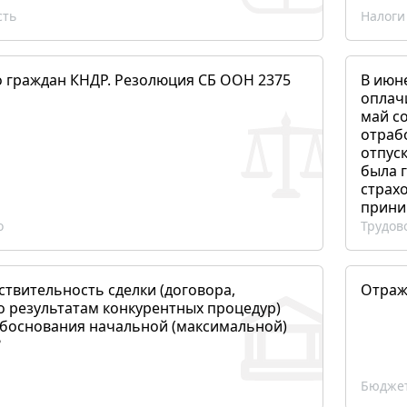
сть
Налоги
о граждан КНДР. Резолюция СБ ООН 2375
В июн
оплач
май со
отраб
отпуск
была 
страхо
прини
о
Трудов
ствительность сделки (договора,
Отраж
о результатам конкурентных процедур)
боснования начальной (максимальной)
?
Бюджет