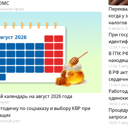
 ОМС
Переква
альная сфера
когда у
налогов
4 августа 2
При гос
иденти
12:34 7 авг
В ГПК Р
находящ
11:56 7 авг
В РФ ак
сердечн
11:40 7 авг
Работод
 календарь на август 2026 года
одиноки
ухучет
10:54 7 авг
тодичку по соцзаказу и выбору КВР при
Процеду
ащих
запроса
етный учет
10:32 7 авг