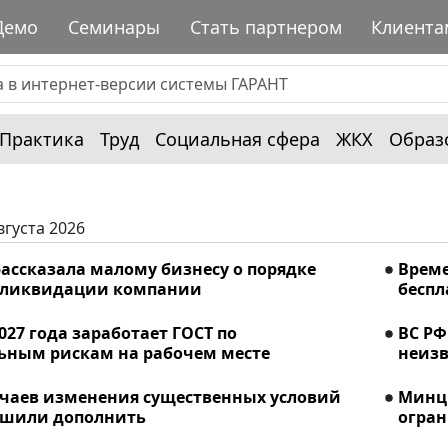
Демо
Семинары
Стать партнером
Клиента
Практика
Труд
Социальная сфера
ЖКХ
Образ
вгуста 2026
ассказала малому бизнесу о порядке
Време
 ликвидации компании
беспл
2027 года заработает ГОСТ по
ВС РФ
ьным рискам на рабочем месте
неизв
учаев изменения существенных условий
Минци
ешили дополнить
огран