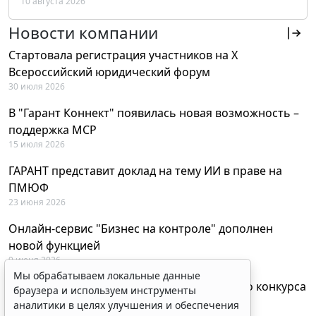
10 августа 2026
РФ
Новости компании
Стартовала регистрация участников на X
Всероссийский юридический форум
30 июля 2026
В "Гарант Коннект" появилась новая возможность –
поддержка MCP
15 июля 2026
ГАРАНТ представит доклад на тему ИИ в праве на
ПМЮФ
23 июня 2026
Онлайн-сервис "Бизнес на контроле" дополнен
новой функцией
9 июня 2026
Мы обрабатываем локальные данные
Объявлены победители XXI Всероссийского конкурса
браузера и используем инструменты
"Правовая Россия"
аналитики в целях улучшения и обеспечения