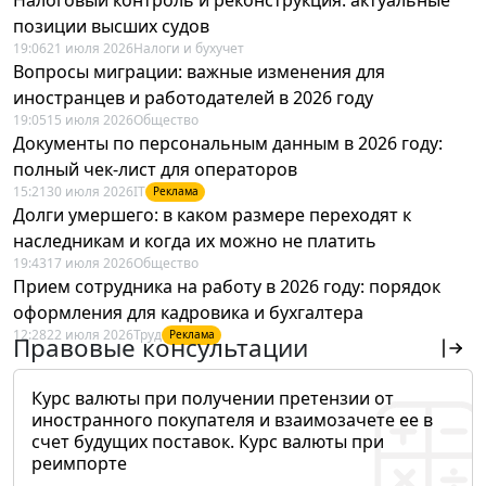
позиции высших судов
19:06
21 июля 2026
Налоги и бухучет
Вопросы миграции: важные изменения для
иностранцев и работодателей в 2026 году
19:05
15 июля 2026
Общество
Документы по персональным данным в 2026 году:
полный чек-лист для операторов
15:21
30 июля 2026
IT
Реклама
Долги умершего: в каком размере переходят к
наследникам и когда их можно не платить
19:43
17 июля 2026
Общество
Прием сотрудника на работу в 2026 году: порядок
оформления для кадровика и бухгалтера
12:28
22 июля 2026
Труд
Реклама
Правовые консультации
Курс валюты при получении претензии от
иностранного покупателя и взаимозачете ее в
счет будущих поставок. Курс валюты при
реимпорте