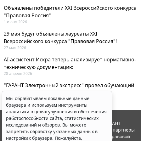
Объявлены победители XXI Всероссийского конкурса
"Правовая Россия"
1 июня 2026
29 мая будут объявлены лауреаты XXI
Всероссийского конкурса "Правовая Россия"!
27 мая 2026
AI-ассистент Искра теперь анализирует нормативно-
техническую документацию
28 апреля 2026
"ГАРАНТ Электронный экспресс" провел обучающий
вебинар по работе с AI-ассистентом Искра
Мы обрабатываем локальные данные
23 апреля 2026
браузера и используем инструменты
аналитики в целях улучшения и обеспечения
работоспособности сайта, статистических
© ООО "НПП "ГАРАНТ-СЕРВИС", 2026. Система ГАРАНТ
исследований и обзоров. Вы можете
выпускается с 1990 года. Компания "Гарант" и ее партнеры
запретить обработку указанных данных в
являются участниками Российской ассоциации правовой
настройках браузера. Пожалуйста,