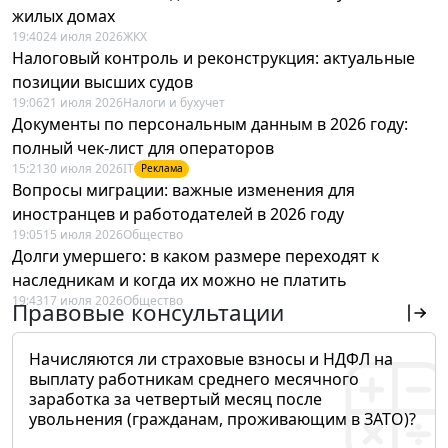
жилых домах
19:40
24 июля 2026
ЖКХ
Налоговый контроль и реконструкция: актуальные
позиции высших судов
19:06
21 июля 2026
Налоги и бухучет
Документы по персональным данным в 2026 году:
полный чек-лист для операторов
15:21
30 июля 2026
IT
Реклама
Вопросы миграции: важные изменения для
иностранцев и работодателей в 2026 году
19:05
15 июля 2026
Общество
Долги умершего: в каком размере переходят к
наследникам и когда их можно не платить
19:43
17 июля 2026
Общество
Правовые консультации
Начисляются ли страховые взносы и НДФЛ на
выплату работникам среднего месячного
заработка за четвертый месяц после
увольнения (гражданам, проживающим в ЗАТО)?