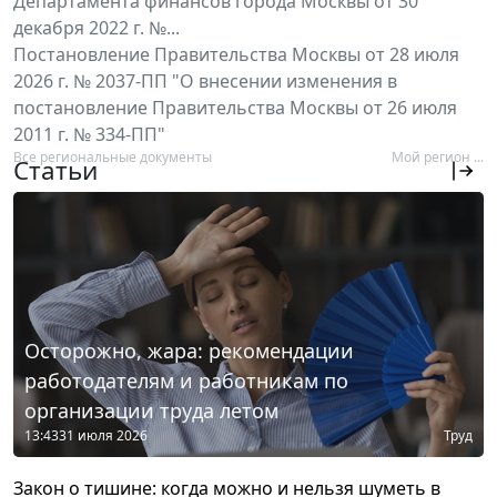
Департамента финансов города Москвы от 30
декабря 2022 г. №...
Постановление Правительства Москвы от 28 июля
2026 г. № 2037-ПП "О внесении изменения в
постановление Правительства Москвы от 26 июля
2011 г. № 334-ПП"
Все региональные документы
Мой регион ...
Статьи
Осторожно, жара: рекомендации
работодателям и работникам по
организации труда летом
13:43
31 июля 2026
Труд
Закон о тишине: когда можно и нельзя шуметь в