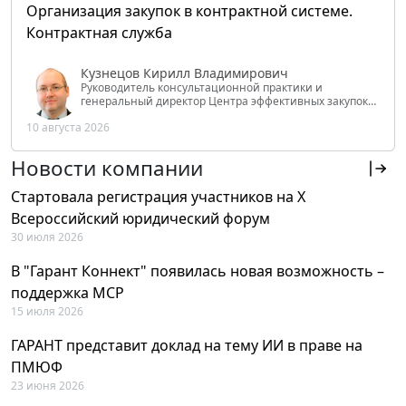
Организация закупок в контрактной системе.
Контрактная служба
Кузнецов Кирилл Владимирович
Руководитель консультационной практики и
генеральный директор Центра эффективных закупок
Tendery.ru, ведущий эксперт РАНХиГС при Президенте
10 августа 2026
РФ
Новости компании
Стартовала регистрация участников на X
Всероссийский юридический форум
30 июля 2026
В "Гарант Коннект" появилась новая возможность –
поддержка MCP
15 июля 2026
ГАРАНТ представит доклад на тему ИИ в праве на
ПМЮФ
23 июня 2026