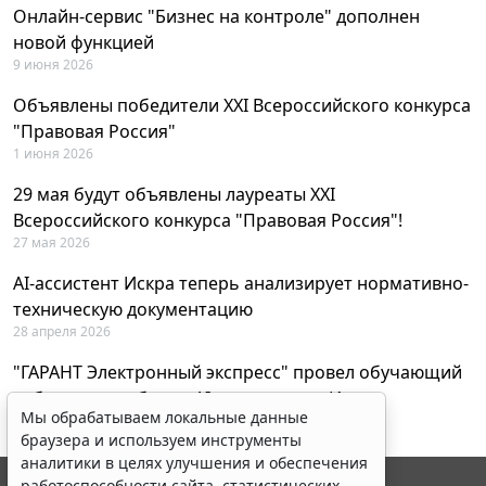
Онлайн-сервис "Бизнес на контроле" дополнен
новой функцией
9 июня 2026
Объявлены победители XXI Всероссийского конкурса
"Правовая Россия"
1 июня 2026
29 мая будут объявлены лауреаты XXI
Всероссийского конкурса "Правовая Россия"!
27 мая 2026
AI-ассистент Искра теперь анализирует нормативно-
техническую документацию
28 апреля 2026
"ГАРАНТ Электронный экспресс" провел обучающий
вебинар по работе с AI-ассистентом Искра
Мы обрабатываем локальные данные
23 апреля 2026
браузера и используем инструменты
аналитики в целях улучшения и обеспечения
работоспособности сайта, статистических