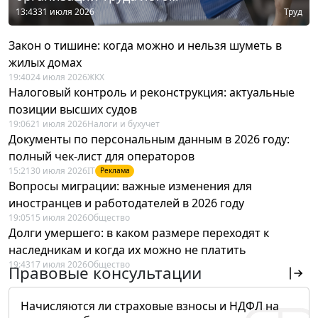
13:43
31 июля 2026
Труд
Закон о тишине: когда можно и нельзя шуметь в
жилых домах
19:40
24 июля 2026
ЖКХ
Налоговый контроль и реконструкция: актуальные
позиции высших судов
19:06
21 июля 2026
Налоги и бухучет
Документы по персональным данным в 2026 году:
полный чек-лист для операторов
15:21
30 июля 2026
IT
Реклама
Вопросы миграции: важные изменения для
иностранцев и работодателей в 2026 году
19:05
15 июля 2026
Общество
Долги умершего: в каком размере переходят к
наследникам и когда их можно не платить
19:43
17 июля 2026
Общество
Правовые консультации
Начисляются ли страховые взносы и НДФЛ на