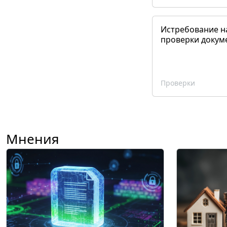
Истребование н
проверки докум
Проверки
Мнения