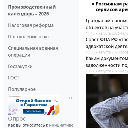
Россиянам р
Производственный
сервисов ар
календарь – 2026
Гражданам напомн
Налоговая реформа
объектов на учас
14:45 7 августа 2026
Нало
Поступление в вуз
Совет ФПА РФ утв
адвокатской деят
Специальная военная
13:56 7 августа 2026
Про
операция
Каким документо
задолженности по
Госзакупки
13:37 7 августа 2026
Бюдж
ГОСТ
Популярное
Опрос
Как вы относитесь к
инициативе