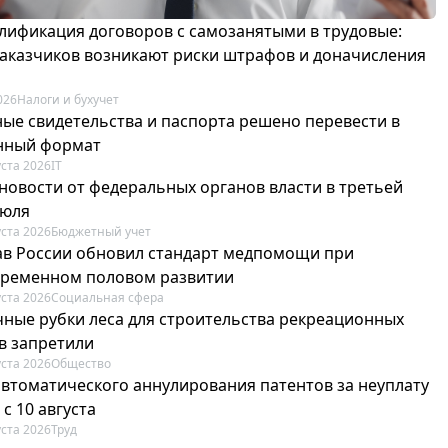
лификация договоров с самозанятыми в трудовые:
 заказчиков возникают риски штрафов и доначисления
026
Налоги и бухучет
ые свидетельства и паспорта решено перевести в
нный формат
уста 2026
IT
новости от федеральных органов власти в третьей
июля
уста 2026
Бюджетный учет
в России обновил стандарт медпомощи при
ременном половом развитии
уста 2026
Социальная сфера
ные рубки леса для строительства рекреационных
в запретили
уста 2026
Общество
автоматического аннулирования патентов за неуплату
 с 10 августа
уста 2026
Труд