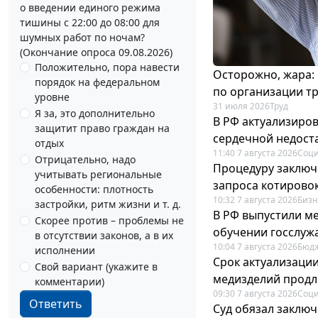
о введении единого режима
тишины с 22:00 до 08:00 для
шумных работ по ночам?
(Окончание опроса 09.08.2026)
Положительно, пора навести
Осторожно, жара:
порядок на федеральном
по организации т
уровне
31 июля 2026
Труд
Я за, это дополнительно
В РФ актуализиро
защитит право граждан на
сердечной недост
отдых
11:40 7 августа 2026
Соци
Отрицательно, надо
Процедуру заключ
учитывать региональные
запроса котирово
особенности: плотность
10:32 7 августа 2026
Бизн
застройки, ритм жизни и т. д.
В РФ выпустили ме
Скорее против – проблемы не
обучении госслуж
в отсутствии законов, а в их
10:04 7 августа 2026
Бюдж
исполнении
Срок актуализаци
Свой вариант (укажите в
медизделий прод
комментарии)
09:30 7 августа 2026
Соци
Ответить
Суд обязал заключ