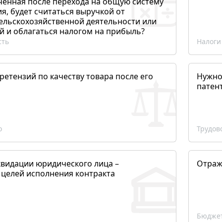
ченная после перехода на общую систему
, будет считаться выручкой от
сельскохозяйственной деятельности или
й и облагаться налогом на прибыль?
сть
Налоги
етензий по качеству товара после его
Нужно
патен
о
Трудов
квидации юридического лица –
Отраж
 целей исполнения контракта
Бюджет