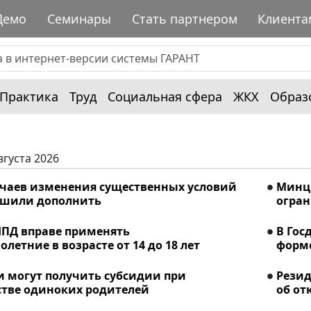
Демо
Семинары
Стать партнером
Клиента
Практика
Труд
Социальная сфера
ЖКХ
Образ
вгуста 2026
учаев изменения существенных условий
Минци
ешили дополнить
огран
ПД вправе применять
В Гос
летние в возрасте от 14 до 18 лет
форме
и могут получить субсидии при
Рези
стве одиноких родителей
об от