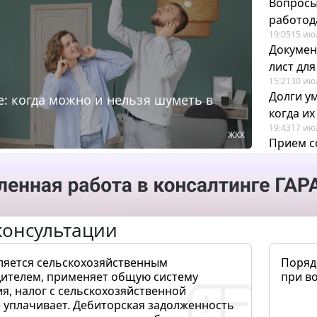
Вопросы
работода
19:05
15 ию
Докумен
лист дл
15:21
30 ию
Долги у
: когда можно и нельзя шуметь в
когда и
19:43
17 ию
ЖКХ
Прием с
для кадр
12:28
22 ию
консультации
ляется сельскохозяйственным
Поряд
ителем, применяет общую систему
при в
я, налог с сельскохозяйственной
 уплачивает. Дебиторская задолженность