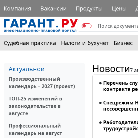
Компания
Вакансии
Продукты
Цены
Судебная практика
Налоги и бухучет
Бизнес
Новости
Актуальное
7 а
Производственный
Перечень сл
календарь – 2027 (проект)
контракта р
ТОП-25 изменений в
Спецрежим Н
законодательстве в
несовершенно
августе
Работодател
Профессиональный
трудоустрой
календарь на август