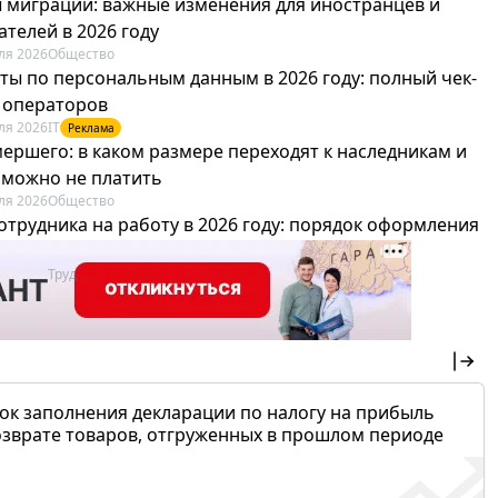
 миграции: важные изменения для иностранцев и
телей в 2026 году
ля 2026
Общество
ты по персональным данным в 2026 году: полный чек-
я операторов
ля 2026
IT
Реклама
мершего: в каком размере переходят к наследникам и
х можно не платить
ля 2026
Общество
отрудника на работу в 2026 году: порядок оформления
овика и бухгалтера
ля 2026
Труд
Реклама
ок заполнения декларации по налогу на прибыль
озврате товаров, отгруженных в прошлом периоде