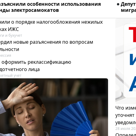
азъяснили особенности использования
Депу
енды электросамокатов
мигра
или о порядке налогообложения нежилых
тках ИЖС
ги и бухучет
ердил новые разъяснения по вопросам
ельности
фессия
м оформить реклассификацию
дотчетного лица
етный учет
Что изме
уточнят
уведомл
28 июля 20
Определ