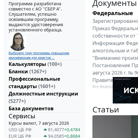
Документы
Программа разработана
совместно с АО ''СБЕР А".
Федеральные
Слушателям, успешно
освоившим программу,
Зарегистрировано 
выдаются удостоверения
Приказ Федеральн
установленного образца.
собственности от 
Информация Федер
алкогольным и таб
Выберите тему программы повышения
"Вниманию произв
квалификации для юристов ...
Калькуляторы
(100+)
Постановление Пр
Бланки
(1267+)
августа 2026 г. №
Профессиональные
Правительства Ро
стандарты
(1601+)
Все федеральные докум
Должностные инструкции
(5277+)
Статьи
База документов
Сервисы
Курсы валют, 7 августа 2026
USD ЦБ РФ
81,4077
+0,4784
EUR ЦБ РФ
94,0585
+0,8684