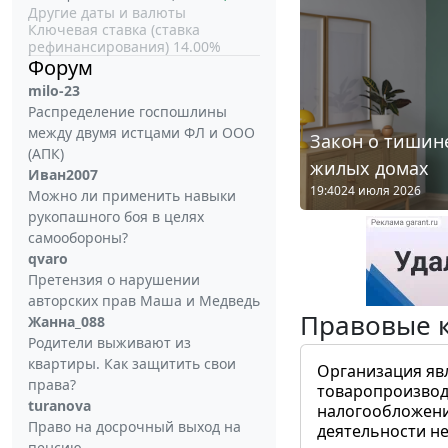
Другие даты и валюты
Ключевая ставка (ставка
рефинансирования) 14.00%
Форум
milo-23
Распределение госпошлины
между двумя истцами ФЛ и ООО
Закон о тишине
(АПК)
жилых домах
Иван2007
19:40
24 июля 2026
Можно ли применить навыки
рукопашного боя в целях
самообороны?
qvaro
Претензия о нарушении
авторских прав Маша и Медведь
Правовые 
Жанна_088
Родители выживают из
квартиры. Как защитить свои
Организация яв
права?
товаропроизвод
turanova
налогообложени
Право на досрочный выход на
деятельности не
пенсию