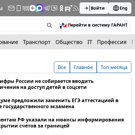
м
Войти
Eng
Перейти в систему ГАРАНТ
ование
Транспорт
Общество
IT
Профессия
П
Все
Главное
Топ месяца
фры России не собирается вводить
ичения на доступ детей в соцсети
думе предложили заменить ЕГЭ аттестацией в
 государственного экзамена
дентам РФ указали на нюансы информирования
крытии счетов за границей