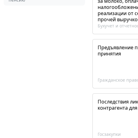
за молоко, опла
налогообложения
реализации от 
прочей выручко
Бухучет и отчетно
Предъявление пр
принятия
Гражданское прав
Последствия ли
контрагента для
Госзакупки