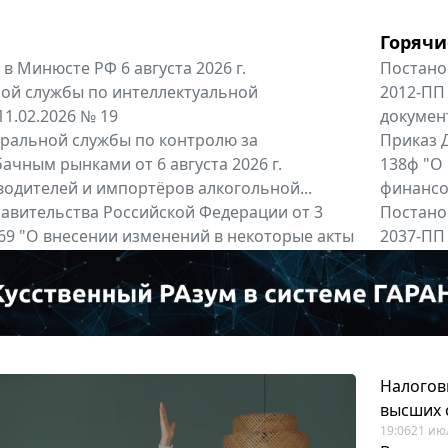
Горячи
в Минюсте РФ 6 августа 2026 г.
Постано
ой службы по интеллектуальной
2012-ПП
11.02.2026 № 19
докумен
альной службы по контролю за
Приказ Д
ачным рынками от 6 августа 2026 г.
138ф "О
одителей и импортёров алкогольной...
финансов
авительства Российской Федерации от 3
Постано
 969 "О внесении изменений в некоторые акты
2037-ПП
ссийской Федерации"
Правител
енты
Все регио
Налогов
высших 
19:06
21 ию