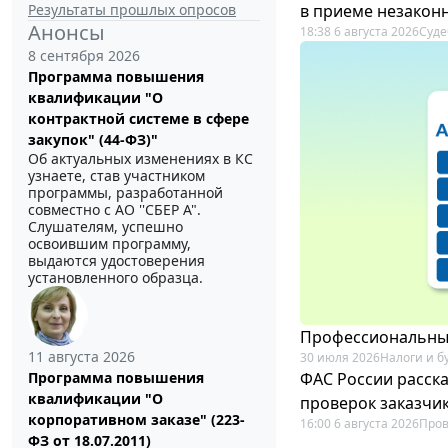
Результаты прошлых опросов
в приеме незакон
Анонсы
18:38 6 августа 2026
Суде
8 сентября 2026
Программа повышения
квалификации "О
контрактной системе в сфере
закупок" (44-ФЗ)"
Об актуальных изменениях в КС
узнаете, став участником
программы, разработанной
совместно с АО ''СБЕР А".
Слушателям, успешно
освоившим программу,
выдаются удостоверения
установленного образца.
Профессиональный
11 августа 2026
30 июля 2026
Налоги и б
ФАС России расск
Программа повышения
квалификации "О
проверок заказчик
корпоративном заказе" (223-
16:00 6 августа 2026
Пров
ФЗ от 18.07.2011)