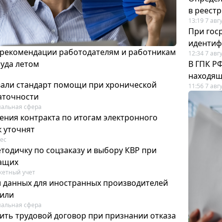
в реест
13:19 7 авг
При гос
иденти
 рекомендации работодателям и работникам
12:34 7 авг
руда летом
В ГПК Р
находящ
вали стандарт помощи при хронической
11:56 7 авг
аточности
альная сфера
ения контракта по итогам электронного
к уточнят
ес
тодичку по соцзаказу и выбору КВР при
ащих
етный учет
и данных для иностранных производителей
лили
альная сфера
ить трудовой договор при признании отказа