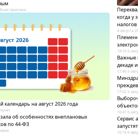
ным
Переква
бная практика
когда у
налогов
4 августа 2
Племенн
электро
18:16 6 авг
Важные 
декаде 
17:46 6 авг
Минздра
преждев
17:02 6 авг
Выбороч
 календарь на август 2026 года
объекто
ухучет
16:41 6 авг
азала об особенностях внеплановых
Сервис 
ов по 44-ФЗ
запустят
ерки
16:19 6 авг