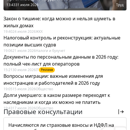
13:43
31 июля 2026
Труд
Закон о тишине: когда можно и нельзя шуметь в
жилых домах
19:40
24 июля 2026
ЖКХ
Налоговый контроль и реконструкция: актуальные
позиции высших судов
19:06
21 июля 2026
Налоги и бухучет
Документы по персональным данным в 2026 году:
полный чек-лист для операторов
15:21
30 июля 2026
IT
Реклама
Вопросы миграции: важные изменения для
иностранцев и работодателей в 2026 году
19:05
15 июля 2026
Общество
Долги умершего: в каком размере переходят к
наследникам и когда их можно не платить
19:43
17 июля 2026
Общество
Правовые консультации
Начисляются ли страховые взносы и НДФЛ на