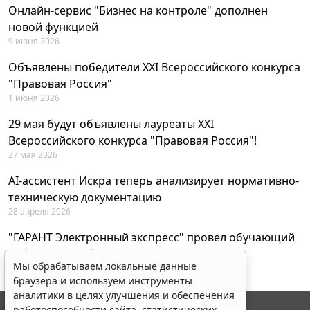
Онлайн-сервис "Бизнес на контроле" дополнен
новой функцией
9 июня 2026
Объявлены победители XXI Всероссийского конкурса
"Правовая Россия"
1 июня 2026
29 мая будут объявлены лауреаты XXI
Всероссийского конкурса "Правовая Россия"!
27 мая 2026
AI-ассистент Искра теперь анализирует нормативно-
техническую документацию
28 апреля 2026
"ГАРАНТ Электронный экспресс" провел обучающий
вебинар по работе с AI-ассистентом Искра
Мы обрабатываем локальные данные
23 апреля 2026
браузера и используем инструменты
аналитики в целях улучшения и обеспечения
работоспособности сайта, статистических