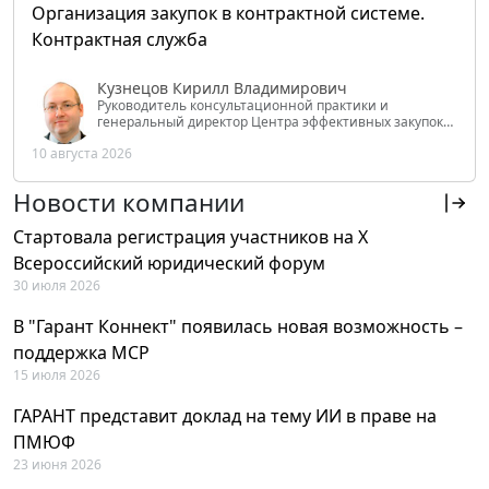
Организация закупок в контрактной системе.
Контрактная служба
Кузнецов Кирилл Владимирович
Руководитель консультационной практики и
генеральный директор Центра эффективных закупок
Tendery.ru, ведущий эксперт РАНХиГС при Президенте
10 августа 2026
РФ
Новости компании
Стартовала регистрация участников на X
Всероссийский юридический форум
30 июля 2026
В "Гарант Коннект" появилась новая возможность –
поддержка MCP
15 июля 2026
ГАРАНТ представит доклад на тему ИИ в праве на
ПМЮФ
23 июня 2026