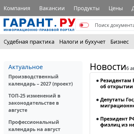
Компания
Вакансии
Продукты
Цены
Судебная практика
Налоги и бухучет
Бизнес
Новости
Актуальное
6 а
Производственный
Резидентам 
календарь – 2027 (проект)
об открытии 
ТОП-25 изменений в
Депутаты Го
законодательстве в
миграционно
августе
Президент Р
Профессиональный
физлиц из н
календарь на август