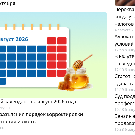
октября
Переква
когда у
налогов
4 августа 2
Адвокат
условий
12:58 6 авг
В РФ ут
наследс
12:10 6 авг
Статотч
сдавать
11:19 6 авг
Суд под
 календарь на август 2026 года
професс
ухучет
10:58 6 авг
разъяснил порядок корректировки
Бензин 
нтации и сметы
продават
ес
10:33 6 авг