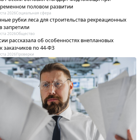
ременном половом развитии
уста 2026
Социальная сфера
ные рубки леса для строительства рекреационных
в запретили
уста 2026
Общество
сии рассказала об особенностях внеплановых
к заказчиков по 44-ФЗ
уста 2026
Проверки