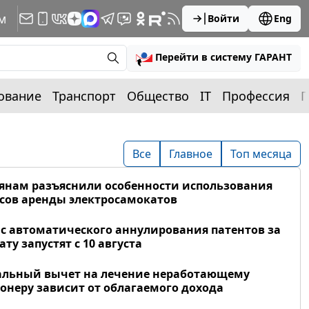
м
Войти
Eng
Перейти в систему ГАРАНТ
ование
Транспорт
Общество
IT
Профессия
П
Все
Главное
Топ месяца
янам разъяснили особенности использования
сов аренды электросамокатов
с автоматического аннулирования патентов за
ату запустят с 10 августа
альный вычет на лечение неработающему
онеру зависит от облагаемого дохода