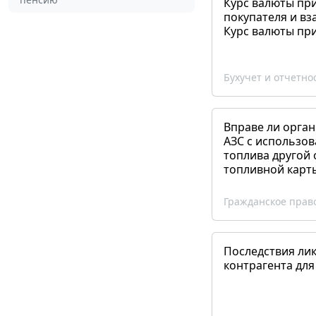
Курс валюты пр
покупателя и вз
Курс валюты пр
Бухучет и отчетно
Вправе ли орган
АЗС с использов
топлива другой 
топливной карт
Гражданское прав
Последствия ли
контрагента для