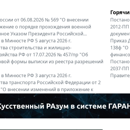
Горячи
оссии от 06.08.2026 № 569 "О внесении
Постано
жение о порядке прохождения военной
2012-ПП
ное Указом Президента Российской...
докумен
в Минюсте РФ 5 августа 2026 г.
Приказ Д
тва строительства и жилищно-
138ф "О
яйства РФ от 17.07.2026 № 457/пр "Об
финансов
овой формы выписки из реестра разрешений
Постано
2037-ПП
в Минюсте РФ 3 августа 2026 г.
Правител
тва транспорта Российской Федерации от 2
6 "О внесении изменений в приложение к
тва транспорта Российской...
енты
Все регио