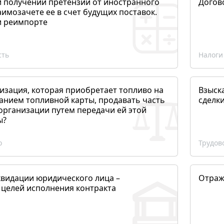
и получении претензии от иностранного
Догов
аимозачете ее в счет будущих поставок.
и реимпорте
сть
Налоги
изация, которая приобретает топливо на
Взыск
анием топливной карты, продавать часть
сделк
организации путем передачи ей этой
ы?
о
Трудов
квидации юридического лица –
Отраж
 целей исполнения контракта