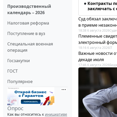
Контракты п
Производственный
заключать с
календарь – 2026
Суд обязал заключ
Налоговая реформа
в приеме незакон
18:38 6 августа 2026
Суде
Поступление в вуз
Племенные свидет
электронный фор
Специальная военная
18:16 6 августа 2026
IT
операция
Важные новости о
декаде июля
Госзакупки
17:46 6 августа 2026
Бюдж
ГОСТ
Популярное
Опрос
Как вы относитесь к
инициативе