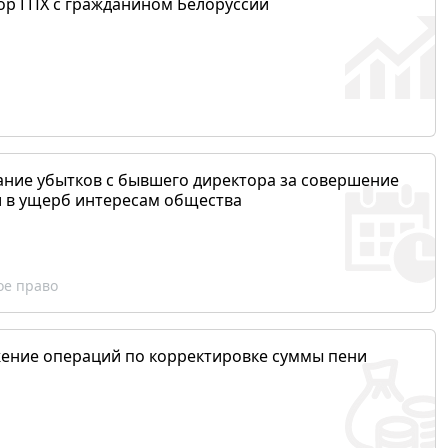
ор ГПХ с гражданином Белоруссии
ание убытков с бывшего директора за совершение
и в ущерб интересам общества
ое право
ение операций по корректировке суммы пени