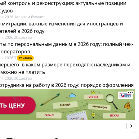
ый контроль и реконструкция: актуальные позиции
судов
ля 2026
Налоги и бухучет
 миграции: важные изменения для иностранцев и
телей в 2026 году
ля 2026
Общество
ты по персональным данным в 2026 году: полный чек-
я операторов
ля 2026
IT
Реклама
мершего: в каком размере переходят к наследникам и
х можно не платить
ля 2026
Общество
отрудника на работу в 2026 году: порядок оформления
овика и бухгалтера
ля 2026
Труд
Реклама