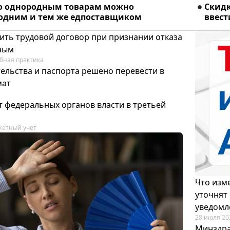
о однородным товарам можно
Скидк
 одним и тем же едпоставщиком
ввест
ить трудовой договор при признании отказа
ным
бная практика
ельства и паспорта решено перевести в
мат
т федеральных органов власти в третьей
етный учет
Что изме
уточнят
уведомл
28 июля 20
Минздра