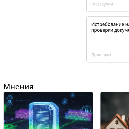
Госзакупки
Истребование н
проверки докум
Проверки
Мнения