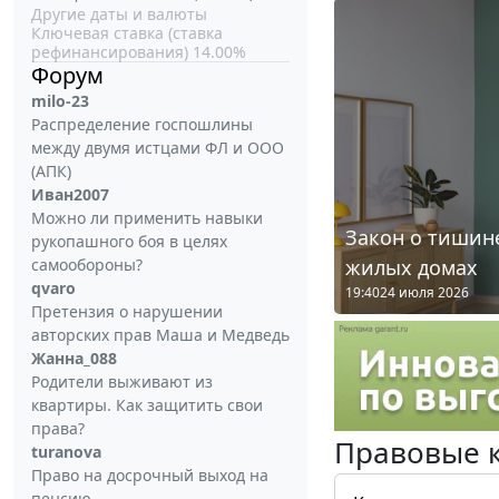
Другие даты и валюты
Ключевая ставка (ставка
рефинансирования) 14.00%
Форум
milo-23
Распределение госпошлины
между двумя истцами ФЛ и ООО
(АПК)
Иван2007
Можно ли применить навыки
Закон о тишине
рукопашного боя в целях
жилых домах
самообороны?
qvaro
19:40
24 июля 2026
Претензия о нарушении
авторских прав Маша и Медведь
Жанна_088
Родители выживают из
квартиры. Как защитить свои
права?
Правовые 
turanova
Право на досрочный выход на
пенсию