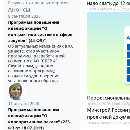
Результаты прошлых опросов
надо сдать до 12 
Анонсы
13:20 6 августа 2026
Труд
8 сентября 2026
Программа повышения
квалификации "О
контрактной системе в сфере
закупок" (44-ФЗ)"
Об актуальных изменениях в КС
узнаете, став участником
программы, разработанной
совместно с АО ''СБЕР А".
Слушателям, успешно
освоившим программу,
выдаются удостоверения
установленного образца.
Профессиональный
11 августа 2026
30 июля 2026
Налоги и б
Минстрой России 
Программа повышения
квалификации "О
проектной докуме
корпоративном заказе" (223-
10:04 6 августа 2026
Бизн
ФЗ от 18.07.2011)