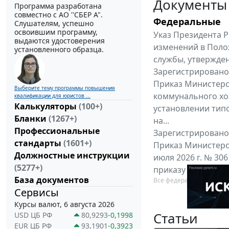
Документы
Программа разработана
совместно с АО ''СБЕР А".
Федеральные
Слушателям, успешно
освоившим программу,
Указ Президента Р
выдаются удостоверения
изменений в Поло
установленного образца.
службы, утвержден
Зарегистрировано 
Приказ Министерс
Выберите тему программы повышения
коммунального хоз
квалификации для юристов ...
Калькуляторы
(100+)
установлении тип
Бланки
(1267+)
на...
Профессиональные
Зарегистрировано 
стандарты
(1601+)
Приказ Министерс
Должностные инструкции
июля 2026 г. № 30
(5277+)
приказу Министерс
База документов
Все федеральные докум
Сервисы
Курсы валют, 6 августа 2026
Статьи
USD ЦБ РФ
80,9293
-0,1998
EUR ЦБ РФ
93,1901
-0,3923