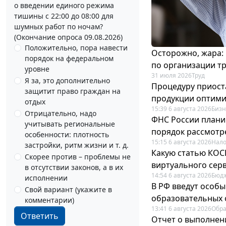
о введении единого режима
тишины с 22:00 до 08:00 для
шумных работ по ночам?
(Окончание опроса 09.08.2026)
Положительно, пора навести
Осторожно, жара:
порядок на федеральном
по организации т
уровне
31 июля 2026
Труд
Я за, это дополнительно
Процедуру приост
защитит право граждан на
продукции оптим
отдых
15:39 6 августа 2026
Бизн
Отрицательно, надо
ФНС России плани
учитывать региональные
порядок рассмотр
особенности: плотность
15:15 6 августа 2026
Нало
застройки, ритм жизни и т. д.
Какую статью КОСГ
Скорее против – проблемы не
виртуального сер
в отсутствии законов, а в их
14:54 6 августа 2026
Бюдж
исполнении
В РФ введут особы
Свой вариант (укажите в
образовательных 
комментарии)
13:41 6 августа 2026
Обр
Ответить
Отчет о выполнен