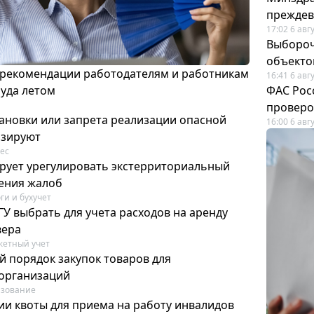
преждев
17:02 6 авг
Выбороч
объекто
 рекомендации работодателям и работникам
16:41 6 авг
руда летом
ФАС Рос
проверо
ановки или запрета реализации опасной
16:00 6 авг
изируют
ес
рует урегулировать экстерриториальный
ения жалоб
ги и бухучет
У выбрать для учета расходов на аренду
вера
етный учет
й порядок закупок товаров для
организаций
азование
ии квоты для приема на работу инвалидов