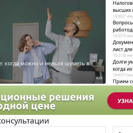
Налогов
высших 
19:06
21 ию
Вопросы
работода
19:05
15 ию
Докумен
лист дл
15:21
30 ию
Долги у
: когда можно и нельзя шуметь в
когда и
19:43
17 ию
ЖКХ
Прием с
для кадр
12:28
22 ию
консультации