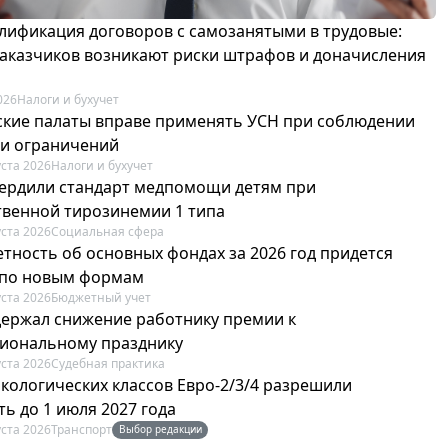
лификация договоров с самозанятыми в трудовые:
 заказчиков возникают риски штрафов и доначисления
026
Налоги и бухучет
ские палаты вправе применять УСН при соблюдении
 и ограничений
уста 2026
Налоги и бухучет
вердили стандарт медпомощи детям при
твенной тирозинемии 1 типа
уста 2026
Социальная сфера
етность об основных фондах за 2026 год придется
 по новым формам
уста 2026
Бюджетный учет
держал снижение работнику премии к
иональному празднику
уста 2026
Судебная практика
экологических классов Евро-2/3/4 разрешили
ь до 1 июля 2027 года
уста 2026
Транспорт
Выбор редакции