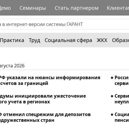
Демо
Семинары
Стать партнером
Клиента
Практика
Труд
Социальная сфера
ЖКХ
Образ
вгуста 2026
РФ указали на нюансы информирования
Росси
счетов за границей
серви
сдумы инициировали ужесточение
Серви
го учета в регионах
неупл
Ф отменил спецрежим для депозитов
Соци
едружественных стран
пенси