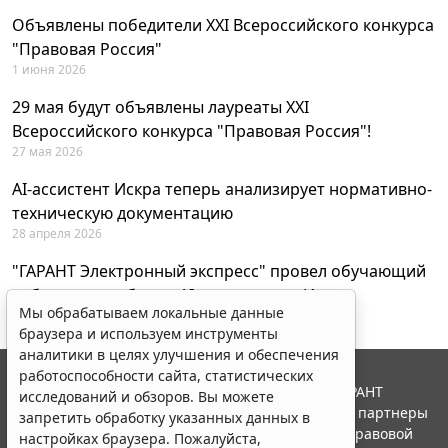
Объявлены победители XXI Всероссийского конкурса
"Правовая Россия"
1 июня 2026
29 мая будут объявлены лауреаты XXI
Всероссийского конкурса "Правовая Россия"!
27 мая 2026
AI-ассистент Искра теперь анализирует нормативно-
техническую документацию
28 апреля 2026
"ГАРАНТ Электронный экспресс" провел обучающий
вебинар по работе с AI-ассистентом Искра
Мы обрабатываем локальные данные
23 апреля 2026
браузера и используем инструменты
аналитики в целях улучшения и обеспечения
работоспособности сайта, статистических
© ООО "НПП "ГАРАНТ-СЕРВИС", 2026. Система ГАРАНТ
исследований и обзоров. Вы можете
выпускается с 1990 года. Компания "Гарант" и ее партнеры
запретить обработку указанных данных в
являются участниками Российской ассоциации правовой
настройках браузера. Пожалуйста,