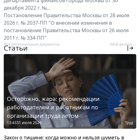
Департамента финансов города Москвы от 30
декабря 2022 г. №...
Постановление Правительства Москвы от 28 июля
2026 г. № 2037-ПП "О внесении изменения в
постановление Правительства Москвы от 26 июля
2011 г. № 334-ПП"
Все региональные документы
Мой регион ...
Статьи
Осторожно, жара: рекомендации
работодателям и работникам по
организации труда летом
13:43
31 июля 2026
Труд
Закон о тишине: когда можно и нельзя шуметь в