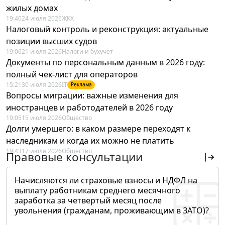
жилых домах
19:40
24 июля 2026
ЖКХ
Налоговый контроль и реконструкция: актуальные
позиции высших судов
19:06
21 июля 2026
Налоги и бухучет
Документы по персональным данным в 2026 году:
полный чек-лист для операторов
15:21
30 июля 2026
IT
Реклама
Вопросы миграции: важные изменения для
иностранцев и работодателей в 2026 году
19:05
15 июля 2026
Общество
Долги умершего: в каком размере переходят к
наследникам и когда их можно не платить
19:43
17 июля 2026
Общество
Правовые консультации
Начисляются ли страховые взносы и НДФЛ на
выплату работникам среднего месячного
заработка за четвертый месяц после
увольнения (гражданам, проживающим в ЗАТО)?