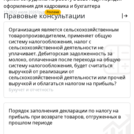
оформления для кадровика и бухгалтера
12:28
22 июля 2026
Труд
Реклама
Правовые консультации
Организация является сельскохозяйственным
товаропроизводителем, применяет общую
систему налогообложения, налог с
сельскохозяйственной деятельности не
уплачивает. Дебиторская задолженность за
молоко, оплаченная после перехода на общую
систему налогообложения, будет считаться
выручкой от реализации от
сельскохозяйственной деятельности или прочей
выручкой и облагаться налогом на прибыль?
Бухучет и отчетность
Порядок заполнения декларации по налогу на
прибыль при возврате товаров, отгруженных в
прошлом периоде