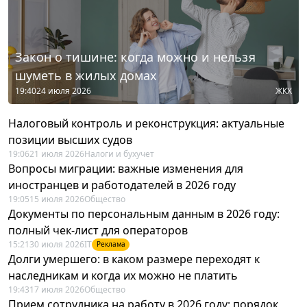
Закон о тишине: когда можно и нельзя
шуметь в жилых домах
19:40
24 июля 2026
ЖКХ
Налоговый контроль и реконструкция: актуальные
позиции высших судов
19:06
21 июля 2026
Налоги и бухучет
Вопросы миграции: важные изменения для
иностранцев и работодателей в 2026 году
19:05
15 июля 2026
Общество
Документы по персональным данным в 2026 году:
полный чек-лист для операторов
15:21
30 июля 2026
IT
Реклама
Долги умершего: в каком размере переходят к
наследникам и когда их можно не платить
19:43
17 июля 2026
Общество
Прием сотрудника на работу в 2026 году: порядок