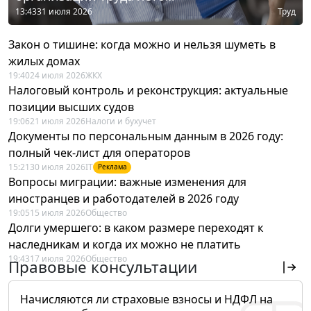
13:43
31 июля 2026
Труд
Закон о тишине: когда можно и нельзя шуметь в
жилых домах
19:40
24 июля 2026
ЖКХ
Налоговый контроль и реконструкция: актуальные
позиции высших судов
19:06
21 июля 2026
Налоги и бухучет
Документы по персональным данным в 2026 году:
полный чек-лист для операторов
15:21
30 июля 2026
IT
Реклама
Вопросы миграции: важные изменения для
иностранцев и работодателей в 2026 году
19:05
15 июля 2026
Общество
Долги умершего: в каком размере переходят к
наследникам и когда их можно не платить
19:43
17 июля 2026
Общество
Правовые консультации
Начисляются ли страховые взносы и НДФЛ на