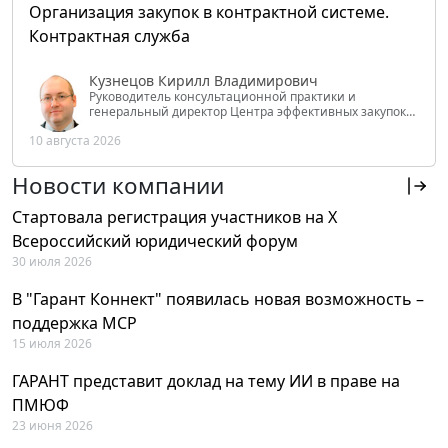
Организация закупок в контрактной системе.
Контрактная служба
Кузнецов Кирилл Владимирович
Руководитель консультационной практики и
генеральный директор Центра эффективных закупок
Tendery.ru, ведущий эксперт РАНХиГС при Президенте
10 августа 2026
РФ
Новости компании
Стартовала регистрация участников на X
Всероссийский юридический форум
30 июля 2026
В "Гарант Коннект" появилась новая возможность –
поддержка MCP
15 июля 2026
ГАРАНТ представит доклад на тему ИИ в праве на
ПМЮФ
23 июня 2026