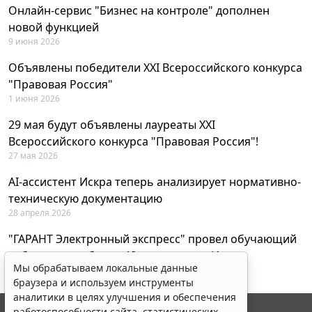
Онлайн-сервис "Бизнес на контроле" дополнен
новой функцией
9 июня 2026
Объявлены победители XXI Всероссийского конкурса
"Правовая Россия"
1 июня 2026
29 мая будут объявлены лауреаты XXI
Всероссийского конкурса "Правовая Россия"!
27 мая 2026
AI-ассистент Искра теперь анализирует нормативно-
техническую документацию
28 апреля 2026
"ГАРАНТ Электронный экспресс" провел обучающий
вебинар по работе с AI-ассистентом Искра
Мы обрабатываем локальные данные
23 апреля 2026
браузера и используем инструменты
аналитики в целях улучшения и обеспечения
работоспособности сайта, статистических