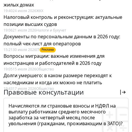
жилых домах
19:40
24 июля 2026
ЖКХ
Налоговый контроль и реконструкция: актуальные
позиции высших судов
19:06
21 июля 2026
Налоги и бухучет
Документы по персональным данным в 2026 году:
полный чек-лист для операторов
15:21
30 июля 2026
IT
Реклама
Вопросы миграции: важные изменения для
иностранцев и работодателей в 2026 году
19:05
15 июля 2026
Общество
Долги умершего: в каком размере переходят к
наследникам и когда их можно не платить
19:43
17 июля 2026
Общество
Правовые консультации
Начисляются ли страховые взносы и НДФЛ на
выплату работникам среднего месячного
заработка за четвертый месяц после
увольнения (гражданам, проживающим в ЗАТО)?