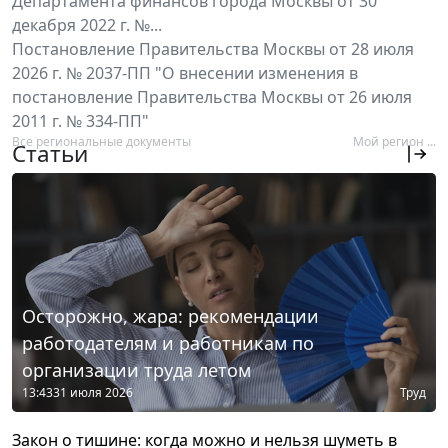
Департамента финансов города Москвы от 30
декабря 2022 г. №...
Постановление Правительства Москвы от 28 июля
2026 г. № 2037-ПП "О внесении изменения в
постановление Правительства Москвы от 26 июля
2011 г. № 334-ПП"
Все региональные документы
Мой регион ...
Статьи
Осторожно, жара: рекомендации
работодателям и работникам по
организации труда летом
13:43
31 июля 2026
Труд
Закон о тишине: когда можно и нельзя шуметь в