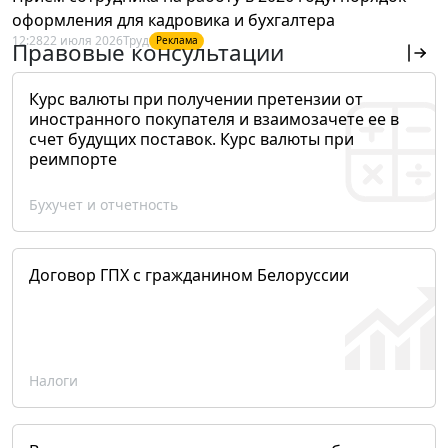
оформления для кадровика и бухгалтера
12:28
22 июля 2026
Труд
Реклама
Правовые консультации
Курс валюты при получении претензии от
иностранного покупателя и взаимозачете ее в
счет будущих поставок. Курс валюты при
реимпорте
Бухучет и отчетность
Договор ГПХ с гражданином Белоруссии
Налоги