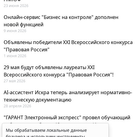
23 июня 2026
Онлайн-сервис "Бизнес на контроле" дополнен
новой функцией
9 июня 2026
Объявлены победители XXI Всероссийского конкурса
"Правовая Россия"
1 июня 2026
29 мая будут объявлены лауреаты XXI
Всероссийского конкурса "Правовая Россия"!
27 мая 2026
AI-ассистент Искра теперь анализирует нормативно-
техническую документацию
28 апреля 2026
"ГАРАНТ Электронный экспресс" провел обучающий
вебинар по работе с AI-ассистентом Искра
Мы обрабатываем локальные данные
23 апреля 2026
браузера и используем инструменты