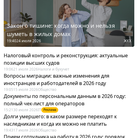
Закон о тишине: когда можно и нельзя
шуметь в жилых домах
19:40
24 июля 2026
ЖКХ
Налоговый контроль и реконструкция: актуальные
позиции высших судов
19:06
21 июля 2026
Налоги и бухучет
Вопросы миграции: важные изменения для
иностранцев и работодателей в 2026 году
19:05
15 июля 2026
Общество
Документы по персональным данным в 2026 году:
полный чек-лист для операторов
15:21
30 июля 2026
IT
Реклама
Долги умершего: в каком размере переходят к
наследникам и когда их можно не платить
19:43
17 июля 2026
Общество
Прием сотрудника на работу в 2026 году: порядок