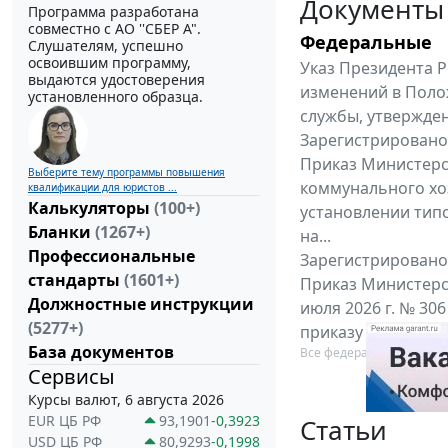
Документы
Программа разработана
совместно с АО ''СБЕР А".
Федеральные
Слушателям, успешно
освоившим программу,
Указ Президента Р
выдаются удостоверения
изменений в Поло
установленного образца.
службы, утвержден
Зарегистрировано 
Приказ Министерс
Выберите тему программы повышения
коммунального хоз
квалификации для юристов ...
Калькуляторы
(100+)
установлении тип
Бланки
(1267+)
на...
Профессиональные
Зарегистрировано 
стандарты
(1601+)
Приказ Министерс
Должностные инструкции
июля 2026 г. № 30
(5277+)
приказу Министерс
База документов
Все федеральные докум
Сервисы
Курсы валют, 6 августа 2026
EUR ЦБ РФ
93,1901
-0,3923
Статьи
USD ЦБ РФ
80,9293
-0,1998