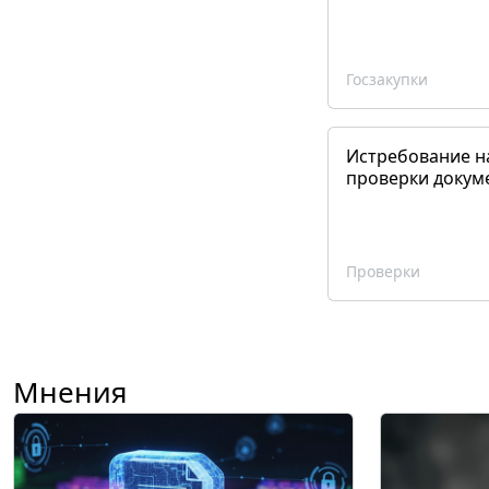
Госзакупки
Истребование н
проверки докум
Проверки
Мнения