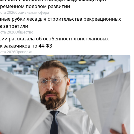
ременном половом развитии
уста 2026
Социальная сфера
ные рубки леса для строительства рекреационных
в запретили
уста 2026
Общество
сии рассказала об особенностях внеплановых
к заказчиков по 44-ФЗ
уста 2026
Проверки