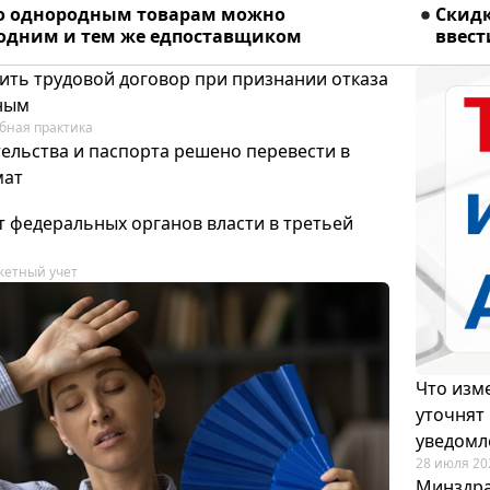
о однородным товарам можно
Скидк
 одним и тем же едпоставщиком
ввест
ить трудовой договор при признании отказа
ным
бная практика
ельства и паспорта решено перевести в
мат
т федеральных органов власти в третьей
етный учет
Что изме
уточнят
уведомл
28 июля 20
Минздра