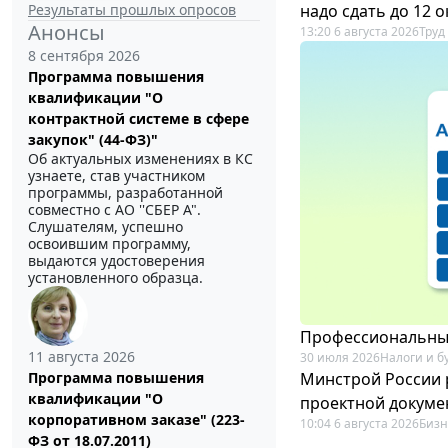
Результаты прошлых опросов
надо сдать до 12 
Анонсы
13:20 6 августа 2026
Труд
8 сентября 2026
Программа повышения
квалификации "О
контрактной системе в сфере
закупок" (44-ФЗ)"
Об актуальных изменениях в КС
узнаете, став участником
программы, разработанной
совместно с АО ''СБЕР А".
Слушателям, успешно
освоившим программу,
выдаются удостоверения
установленного образца.
Профессиональный
11 августа 2026
30 июля 2026
Налоги и б
Минстрой России 
Программа повышения
квалификации "О
проектной докуме
корпоративном заказе" (223-
10:04 6 августа 2026
Бизн
ФЗ от 18.07.2011)