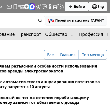
м
Войти
Eng
Перейти в систему ГАРАНТ
ование
Транспорт
Общество
IT
Профессия
П
Все
Главное
Топ месяца
янам разъяснили особенности использования
сов аренды электросамокатов
с автоматического аннулирования патентов за
ату запустят с 10 августа
альный вычет на лечение неработающему
онеру зависит от облагаемого дохода