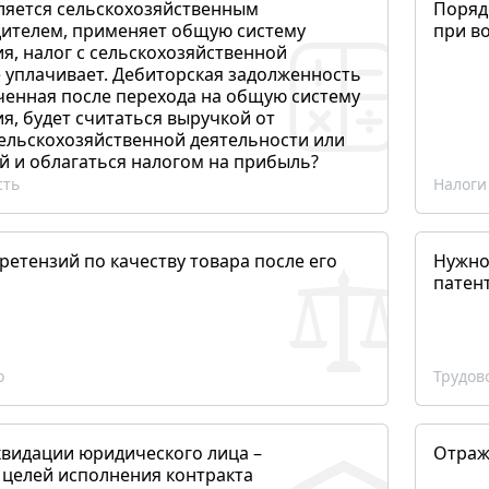
ляется сельскохозяйственным
Поряд
ителем, применяет общую систему
при в
я, налог с сельскохозяйственной
 уплачивает. Дебиторская задолженность
ченная после перехода на общую систему
, будет считаться выручкой от
сельскохозяйственной деятельности или
й и облагаться налогом на прибыль?
сть
Налоги
етензий по качеству товара после его
Нужно
патен
о
Трудов
квидации юридического лица –
Отраж
 целей исполнения контракта