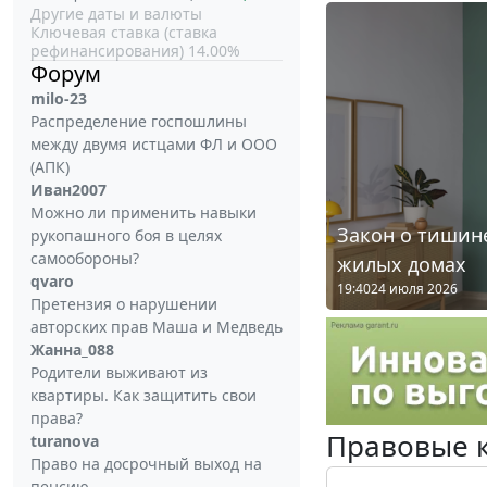
Другие даты и валюты
Ключевая ставка (ставка
рефинансирования) 14.00%
Форум
milo-23
Распределение госпошлины
между двумя истцами ФЛ и ООО
(АПК)
Иван2007
Можно ли применить навыки
Закон о тишине
рукопашного боя в целях
самообороны?
жилых домах
qvaro
19:40
24 июля 2026
Претензия о нарушении
авторских прав Маша и Медведь
Жанна_088
Родители выживают из
квартиры. Как защитить свои
права?
Правовые 
turanova
Право на досрочный выход на
пенсию