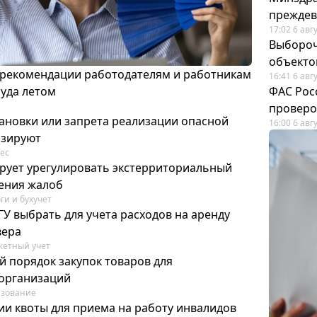
преждев
17:02 6 авг
Выбороч
объекто
 рекомендации работодателям и работникам
16:41 6 авг
руда летом
ФАС Рос
проверо
ановки или запрета реализации опасной
16:00 6 авг
изируют
ес
рует урегулировать экстерриториальный
ения жалоб
ги и бухучет
У выбрать для учета расходов на аренду
вера
етный учет
й порядок закупок товаров для
организаций
азование
ии квоты для приема на работу инвалидов