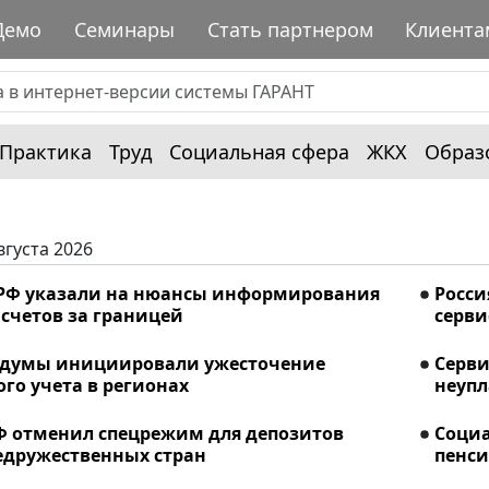
Демо
Семинары
Стать партнером
Клиента
Практика
Труд
Социальная сфера
ЖКХ
Образ
вгуста 2026
РФ указали на нюансы информирования
Росси
счетов за границей
серви
сдумы инициировали ужесточение
Серви
го учета в регионах
неупл
Ф отменил спецрежим для депозитов
Соци
едружественных стран
пенси