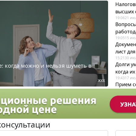
Налогов
высших 
19:06
21 ию
Вопросы
работода
19:05
15 ию
Докумен
лист дл
15:21
30 ию
Долги у
: когда можно и нельзя шуметь в
когда и
19:43
17 ию
ЖКХ
Прием с
для кадр
12:28
22 ию
консультации