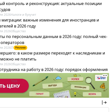
ый контроль и реконструкция: актуальные позиции
судов
ля 2026
Налоги и бухучет
 миграции: важные изменения для иностранцев и
телей в 2026 году
ля 2026
Общество
ты по персональным данным в 2026 году: полный чек-
я операторов
ля 2026
IT
Реклама
мершего: в каком размере переходят к наследникам и
х можно не платить
ля 2026
Общество
отрудника на работу в 2026 году: порядок оформления
овика и бухгалтера
ля 2026
Труд
Реклама