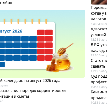
октября
Переква
когда у
налогов
4 августа 2
Адвокат
условий
12:58 6 авг
В РФ ут
наследс
12:10 6 авг
Статотч
сдавать
11:19 6 авг
Суд под
 календарь на август 2026 года
професс
ухучет
10:58 6 авг
разъяснил порядок корректировки
Бензин 
нтации и сметы
продават
ес
10:33 6 авг