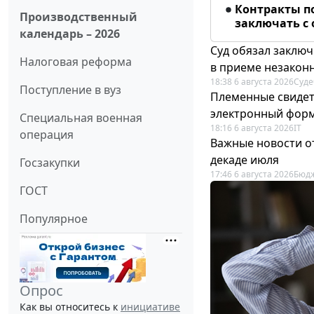
Контракты п
Производственный
заключать с
календарь – 2026
Суд обязал заключ
Налоговая реформа
в приеме незакон
18:38 6 августа 2026
Суде
Поступление в вуз
Племенные свидет
электронный фор
Специальная военная
18:16 6 августа 2026
IT
операция
Важные новости о
декаде июля
Госзакупки
17:46 6 августа 2026
Бюдж
ГОСТ
Популярное
Опрос
Как вы относитесь к
инициативе