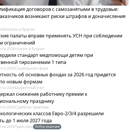
лификация договоров с самозанятыми в трудовые:
 заказчиков возникают риски штрафов и доначисления
026
Налоги и бухучет
ские палаты вправе применять УСН при соблюдении
 и ограничений
уста 2026
Налоги и бухучет
вердили стандарт медпомощи детям при
твенной тирозинемии 1 типа
уста 2026
Социальная сфера
етность об основных фондах за 2026 год придется
 по новым формам
уста 2026
Бюджетный учет
держал снижение работнику премии к
иональному празднику
уста 2026
Судебная практика
экологических классов Евро-2/3/4 разрешили
ь до 1 июля 2027 года
уста 2026
Транспорт
Выбор редакции