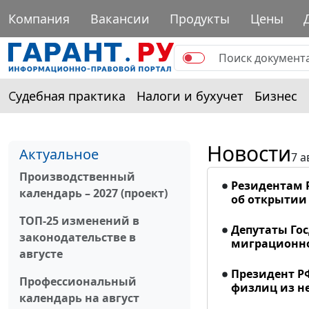
Компания
Вакансии
Продукты
Цены
Судебная практика
Налоги и бухучет
Бизнес
Новости
Актуальное
7 а
Производственный
Резидентам 
календарь – 2027 (проект)
об открытии 
ТОП-25 изменений в
Депутаты Го
законодательстве в
миграционно
августе
Президент Р
Профессиональный
физлиц из н
календарь на август