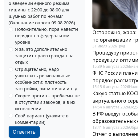
о введении единого режима
тишины с 22:00 до 08:00 для
шумных работ по ночам?
(Окончание опроса 09.08.2026)
Положительно, пора навести
Осторожно, жара:
порядок на федеральном
по организации т
уровне
31 июля 2026
Труд
Я за, это дополнительно
Процедуру приост
защитит право граждан на
продукции оптим
отдых
15:39 6 августа 2026
Бизн
Отрицательно, надо
ФНС России плани
учитывать региональные
порядок рассмотр
особенности: плотность
15:15 6 августа 2026
Нало
застройки, ритм жизни и т. д.
Какую статью КОСГ
Скорее против – проблемы не
виртуального сер
в отсутствии законов, а в их
14:54 6 августа 2026
Бюдж
исполнении
В РФ введут особы
Свой вариант (укажите в
образовательных 
комментарии)
13:41 6 августа 2026
Обр
Ответить
Отчет о выполнен