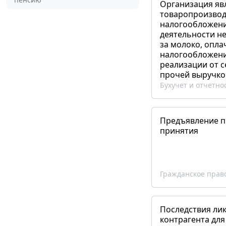
Организация яв
товаропроизвод
налогообложени
деятельности не
за молоко, опла
налогообложения
реализации от 
прочей выручко
Бухучет и отчетно
Предъявление пр
принятия
Гражданское прав
Последствия ли
контрагента для