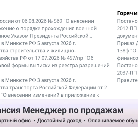
Горячи
оссии от 06.08.2026 № 569 "О внесении
Постано
жение о порядке прохождения военной
2012-ПП
ное Указом Президента Российской...
докумен
в Минюсте РФ 5 августа 2026 г.
Приказ Д
тва строительства и жилищно-
138ф "О
яйства РФ от 17.07.2026 № 457/пр "Об
финансов
овой формы выписки из реестра разрешений
Постано
2037-ПП
в Минюсте РФ 3 августа 2026 г.
Правител
тва транспорта Российской Федерации от 2
6 "О внесении изменений в приложение к
тва транспорта Российской...
енты
Все регио