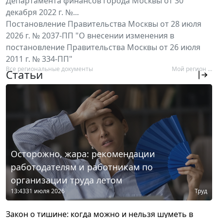
Департамента финансов города Москвы от 30
декабря 2022 г. №...
Постановление Правительства Москвы от 28 июля
2026 г. № 2037-ПП "О внесении изменения в
постановление Правительства Москвы от 26 июля
2011 г. № 334-ПП"
Все региональные документы
Мой регион ...
Статьи
Осторожно, жара: рекомендации
работодателям и работникам по
организации труда летом
13:43
31 июля 2026
Труд
Закон о тишине: когда можно и нельзя шуметь в