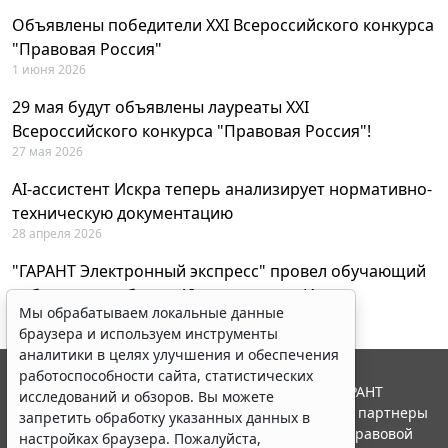
Объявлены победители XXI Всероссийского конкурса
"Правовая Россия"
1 июня 2026
29 мая будут объявлены лауреаты XXI
Всероссийского конкурса "Правовая Россия"!
27 мая 2026
AI-ассистент Искра теперь анализирует нормативно-
техническую документацию
28 апреля 2026
"ГАРАНТ Электронный экспресс" провел обучающий
вебинар по работе с AI-ассистентом Искра
Мы обрабатываем локальные данные
23 апреля 2026
браузера и используем инструменты
аналитики в целях улучшения и обеспечения
работоспособности сайта, статистических
© ООО "НПП "ГАРАНТ-СЕРВИС", 2026. Система ГАРАНТ
исследований и обзоров. Вы можете
выпускается с 1990 года. Компания "Гарант" и ее партнеры
запретить обработку указанных данных в
являются участниками Российской ассоциации правовой
настройках браузера. Пожалуйста,