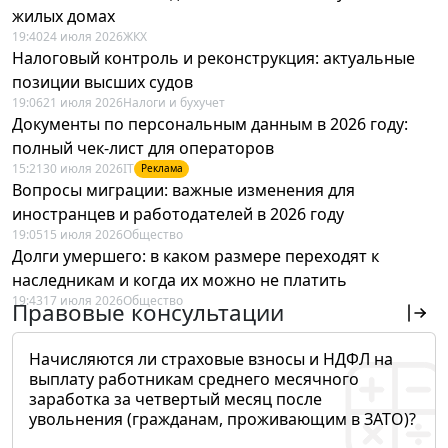
жилых домах
19:40
24 июля 2026
ЖКХ
Налоговый контроль и реконструкция: актуальные
позиции высших судов
19:06
21 июля 2026
Налоги и бухучет
Документы по персональным данным в 2026 году:
полный чек-лист для операторов
15:21
30 июля 2026
IT
Реклама
Вопросы миграции: важные изменения для
иностранцев и работодателей в 2026 году
19:05
15 июля 2026
Общество
Долги умершего: в каком размере переходят к
наследникам и когда их можно не платить
19:43
17 июля 2026
Общество
Правовые консультации
Начисляются ли страховые взносы и НДФЛ на
выплату работникам среднего месячного
заработка за четвертый месяц после
увольнения (гражданам, проживающим в ЗАТО)?