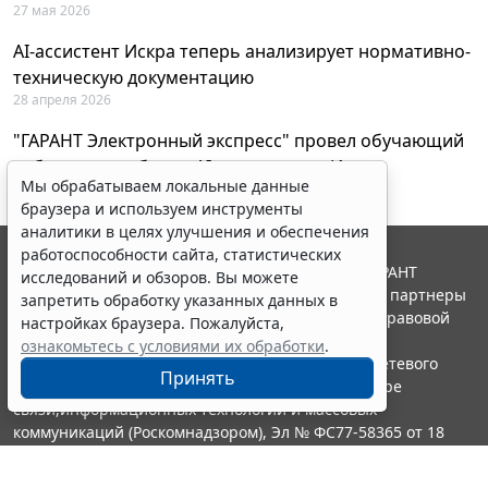
27 мая 2026
AI-ассистент Искра теперь анализирует нормативно-
техническую документацию
28 апреля 2026
"ГАРАНТ Электронный экспресс" провел обучающий
вебинар по работе с AI-ассистентом Искра
Мы обрабатываем локальные данные
23 апреля 2026
браузера и используем инструменты
аналитики в целях улучшения и обеспечения
работоспособности сайта, статистических
© ООО "НПП "ГАРАНТ-СЕРВИС", 2026. Система ГАРАНТ
исследований и обзоров. Вы можете
выпускается с 1990 года. Компания "Гарант" и ее партнеры
запретить обработку указанных данных в
являются участниками Российской ассоциации правовой
настройках браузера. Пожалуйста,
информации ГАРАНТ.
ознакомьтесь с условиями их обработки
.
Портал ГАРАНТ.РУ зарегистрирован в качестве сетевого
Принять
издания Федеральной службой по надзору в сфере
связи,информационных технологий и массовых
коммуникаций (Роскомнадзором), Эл № ФС77-58365 от 18
июня 2014 года.