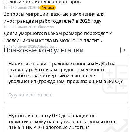
полный чек-лист для операторов
15:21
30 июля 2026
IT
Реклама
Вопросы миграции: важные изменения для
иностранцев и работодателей в 2026 году
19:05
15 июля 2026
Общество
Долги умершего: в каком размере переходят к
наследникам и когда их можно не платить
19:43
17 июля 2026
Общество
Правовые консультации
Начисляются ли страховые взносы и НДФЛ на
выплату работникам среднего месячного
заработка за четвертый месяц после
увольнения (гражданам, проживающим в ЗАТО)?
Бухучет и отчетность
Нужно ли в строку 070 декларации по
туристическому налогу включать суммы по ст.
418.5-1 НК РФ (налоговые льготы)?