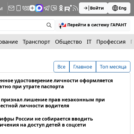
м
Войти
Eng
Перейти в систему ГАРАНТ
ование
Транспорт
Общество
IT
Профессия
П
Все
Главное
Топ месяца
нное удостоверение личности оформляется
атно при утрате паспорта
 признал лишение прав незаконным при
естной личности водителя
фры России не собирается вводить
ичения на доступ детей в соцсети