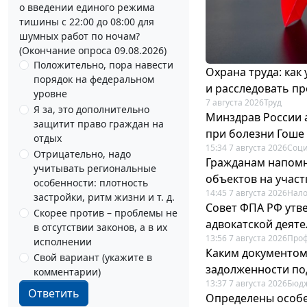
о введении единого режима
тишины с 22:00 до 08:00 для
шумных работ по ночам?
(Окончание опроса 09.08.2026)
Положительно, пора навести
Охрана труда: как
порядок на федеральном
и расследовать п
уровне
7 августа 2026
Труд
Я за, это дополнительно
Минздрав России 
защитит право граждан на
при болезни Гоше
отдых
15:34 7 августа 2026
Соци
Отрицательно, надо
Гражданам напомн
учитывать региональные
объектов на учас
особенности: плотность
14:45 7 августа 2026
Нало
застройки, ритм жизни и т. д.
Совет ФПА РФ утв
Скорее против – проблемы не
адвокатской деят
в отсутствии законов, а в их
13:56 7 августа 2026
Про
исполнении
Каким документо
Свой вариант (укажите в
задолженности по
комментарии)
13:37 7 августа 2026
Бюдж
Ответить
Определены особе