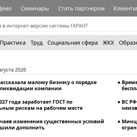
Демо
Семинары
Стать партнером
Клиента
Практика
Труд
Социальная сфера
ЖКХ
Образ
вгуста 2026
ассказала малому бизнесу о порядке
Време
 ликвидации компании
беспл
2027 года заработает ГОСТ по
ВС РФ
ьным рискам на рабочем месте
неизв
учаев изменения существенных условий
Минци
ешили дополнить
огран