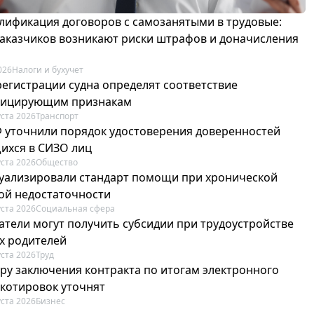
лификация договоров с самозанятыми в трудовые:
 заказчиков возникают риски штрафов и доначисления
026
Налоги и бухучет
регистрации судна определят соответствие
фицирующим признакам
уста 2026
Транспорт
Ф уточнили порядок удостоверения доверенностей
ихся в СИЗО лиц
уста 2026
Общество
туализировали стандарт помощи при хронической
ой недостаточности
уста 2026
Социальная сфера
атели могут получить субсидии при трудоустройстве
х родителей
уста 2026
Труд
ру заключения контракта по итогам электронного
 котировок уточнят
уста 2026
Бизнес