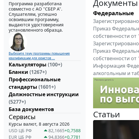
Документы
Программа разработана
совместно с АО ''СБЕР А".
Федеральные
Слушателям, успешно
освоившим программу,
Зарегистрировано 
выдаются удостоверения
Приказ Федеральн
установленного образца.
собственности от 
Зарегистрировано 
Приказ Федеральн
Выберите тему программы повышения
собственности от 
квалификации для юристов ...
Калькуляторы
(100+)
Информация Федер
Бланки
(1267+)
алкогольным и таб
Профессиональные
"Вниманию произв
стандарты
(1601+)
Все федеральные докум
Должностные инструкции
(5277+)
База документов
Статьи
Сервисы
Курсы валют, 8 августа 2026
USD ЦБ РФ
82,1665
+0,7588
EUR ЦБ РФ
94,8366
+0,7781