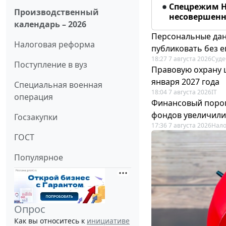
Спецрежим Н
Производственный
несовершенно
календарь – 2026
Персональные дан
Налоговая реформа
публиковать без е
18:27 7 августа 2026
Суде
Поступление в вуз
Правовую охрану 
января 2027 года
Специальная военная
18:04 7 августа 2026
IT
операция
Финансовый порог
фондов увеличили
Госзакупки
17:36 7 августа 2026
Нало
ГОСТ
Популярное
Опрос
Как вы относитесь к
инициативе