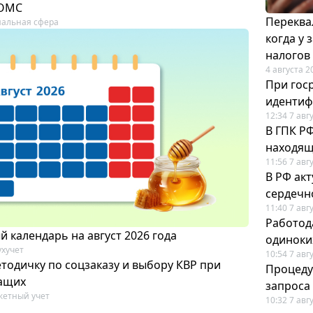
 ОМС
Переква
альная сфера
когда у
налогов
4 августа 2
При гос
иденти
12:34 7 авг
В ГПК Р
находящ
11:56 7 авг
В РФ ак
сердечн
11:40 7 авг
Работод
 календарь на август 2026 года
одиноки
ухучет
10:54 7 авг
тодичку по соцзаказу и выбору КВР при
Процеду
ащих
запроса
етный учет
10:32 7 авг