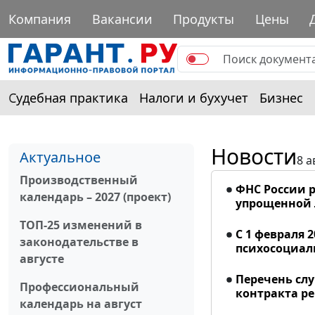
Компания
Вакансии
Продукты
Цены
Судебная практика
Налоги и бухучет
Бизнес
Новости
Актуальное
8 а
Производственный
ФНС России р
календарь – 2027 (проект)
упрощенной
ТОП-25 изменений в
С 1 февраля 
законодательстве в
психосоциал
августе
Перечень сл
Профессиональный
контракта р
календарь на август