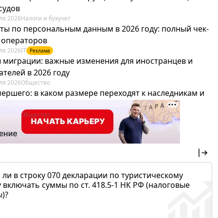
судов
ля 2026
Налоги и бухучет
ты по персональным данным в 2026 году: полный чек-
я операторов
ля 2026
IT
Реклама
 миграции: важные изменения для иностранцев и
телей в 2026 году
ля 2026
Общество
мершего: в каком размере переходят к наследникам и
х можно не платить
ля 2026
Общество
 ли в строку 070 декларации по туристическому
 включать суммы по ст. 418.5-1 НК РФ (налоговые
)?