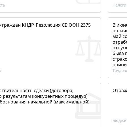
сть
Налоги
о граждан КНДР. Резолюция СБ ООН 2375
В июн
оплач
май со
отраб
отпуск
была 
страхо
прини
о
Трудов
ствительность сделки (договора,
Отраж
о результатам конкурентных процедур)
боснования начальной (максимальной)
?
Бюджет