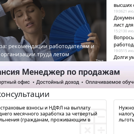
высших 
19:06
21 ию
Докумен
лист дл
15:21
30 ию
Вопросы
работода
ра: рекомендации работодателям и
19:05
15 ию
 организации труда летом
Долги у
Труд
когда и
19:43
17 ию
консультации
 страховые взносы и НДФЛ на выплату
Нужно
днего месячного заработка за четвертый
налогу
ольнения (гражданам, проживающим в
льготы