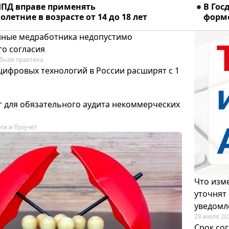
ПД вправе применять
В Гос
летние в возрасте от 14 до 18 лет
форме
ные медработника недопустимо
го согласия
бная практика
цифровых технологий в России расширят с 1
 для обязательного аудита некоммерческих
ги и бухучет
Что изме
уточнят
уведомл
28 июля 20
Срок со