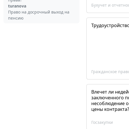
Бухучет и отчетно
turanova
Право на досрочный выход на
пенсию
Трудоустройств
Гражданское прав
Влечет ли недей
заключенного п
несоблюдение о
цены контракта
Госзакупки