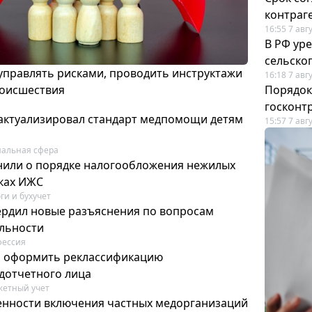
контраг
16:55 7 авг
В РФ ур
сельско
 управлять рисками, проводить инструктажи
16:18 7 авг
роисшествия
Порядок
госконт
актуализировал стандарт медпомощи детям
15:57 7 авг
альная сфера
или о порядке налогообложения нежилых
тках ИЖС
ги и бухучет
ердил новые разъяснения по вопросам
ельности
фессия
м оформить реклассификацию
дотчетного лица
етный учет
нности включения частных медорганизаций