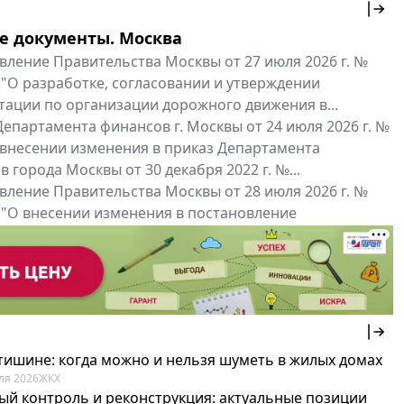
е документы. Москва
вление Правительства Москвы от 27 июля 2026 г. №
 "О разработке, согласовании и утверждении
тации по организации дорожного движения в...
епартамента финансов г. Москвы от 24 июля 2026 г. №
 внесении изменения в приказ Департамента
 города Москвы от 30 декабря 2022 г. №...
вление Правительства Москвы от 28 июля 2026 г. №
 "О внесении изменения в постановление
ьства Москвы от 26 июля 2011 г. № 334-ПП"
нальные документы
Мой регион ...
 тишине: когда можно и нельзя шуметь в жилых домах
ля 2026
ЖКХ
ый контроль и реконструкция: актуальные позиции