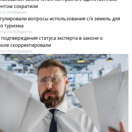
ентом сократили
уста 2026
Бизнес
егулировали вопросы использования с/х земель для
го туризма
уста 2026
Общество
 подтверждения статуса эксперта в законе о
роле скорректировали
уста 2026
Проверки