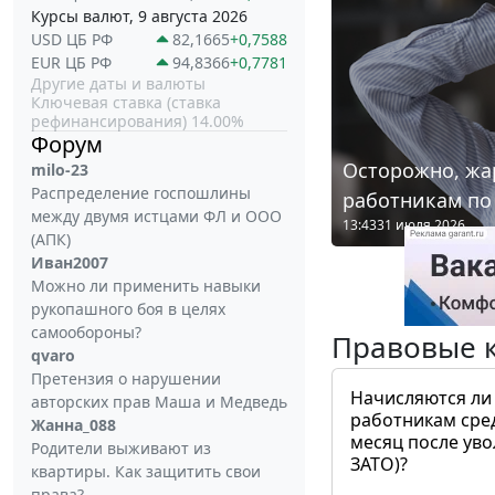
Курсы валют, 9 августа 2026
USD ЦБ РФ
82,1665
+0,7588
EUR ЦБ РФ
94,8366
+0,7781
Другие даты и валюты
Ключевая ставка (ставка
рефинансирования) 14.00%
Форум
Осторожно, жа
milo-23
Распределение госпошлины
работникам по
между двумя истцами ФЛ и ООО
13:43
31 июля 2026
(АПК)
Иван2007
Можно ли применить навыки
рукопашного боя в целях
самообороны?
Правовые 
qvaro
Претензия о нарушении
Начисляются ли
авторских прав Маша и Медведь
работникам сре
Жанна_088
месяц после ув
Родители выживают из
ЗАТО)?
квартиры. Как защитить свои
права?