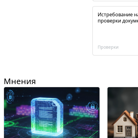
Истребование н
проверки докум
Проверки
Мнения