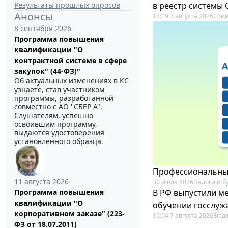
Результаты прошлых опросов
в реестр системы
Анонсы
13:19 7 августа 2026
Соци
8 сентября 2026
Программа повышения
квалификации "О
контрактной системе в сфере
закупок" (44-ФЗ)"
Об актуальных изменениях в КС
узнаете, став участником
программы, разработанной
совместно с АО ''СБЕР А".
Слушателям, успешно
освоившим программу,
выдаются удостоверения
установленного образца.
Профессиональный
11 августа 2026
30 июля 2026
Налоги и б
В РФ выпустили ме
Программа повышения
квалификации "О
обучении госслуж
корпоративном заказе" (223-
10:04 7 августа 2026
Бюдж
ФЗ от 18.07.2011)