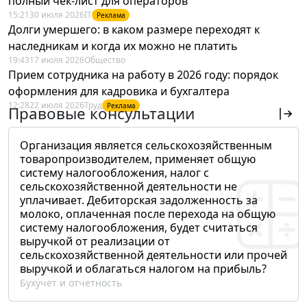
полный чек-лист для операторов
15:21
30 июля 2026
IT
Реклама
Долги умершего: в каком размере переходят к
наследникам и когда их можно не платить
19:43
17 июля 2026
Общество
Прием сотрудника на работу в 2026 году: порядок
оформления для кадровика и бухгалтера
12:28
22 июля 2026
Труд
Реклама
Правовые консультации
Организация является сельскохозяйственным
товаропроизводителем, применяет общую
систему налогообложения, налог с
сельскохозяйственной деятельности не
уплачивает. Дебиторская задолженность за
молоко, оплаченная после перехода на общую
систему налогообложения, будет считаться
выручкой от реализации от
сельскохозяйственной деятельности или прочей
выручкой и облагаться налогом на прибыль?
Бухучет и отчетность