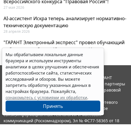
Всероссийского конкурса "Правовая Россия"!
27 мая 2026
AI-ассистент Искра теперь анализирует нормативно-
техническую документацию
28 апреля 2026
"ГАРАНТ Электронный экспресс" провел обучающий
вебинар по работе с AI-ассистентом Искра
Мы обрабатываем локальные данные
23 апреля 2026
браузера и используем инструменты
аналитики в целях улучшения и обеспечения
работоспособности сайта, статистических
© ООО "НПП "ГАРАНТ-СЕРВИС", 2026. Система ГАРАНТ
исследований и обзоров. Вы можете
выпускается с 1990 года. Компания "Гарант" и ее партнеры
запретить обработку указанных данных в
являются участниками Российской ассоциации правовой
настройках браузера. Пожалуйста,
информации ГАРАНТ.
ознакомьтесь с условиями их обработки
.
Портал ГАРАНТ.РУ зарегистрирован в качестве сетевого
Принять
издания Федеральной службой по надзору в сфере
связи,информационных технологий и массовых
коммуникаций (Роскомнадзором), Эл № ФС77-58365 от 18
июня 2014 года.