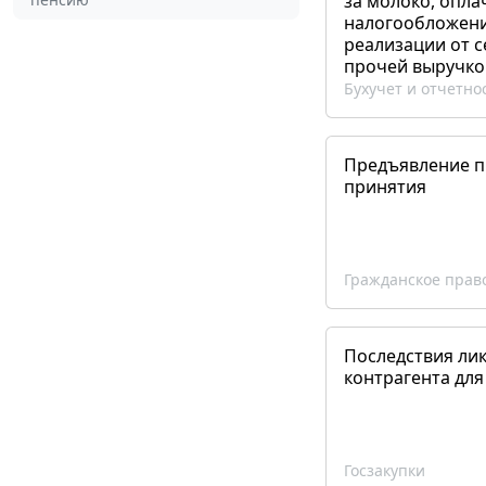
за молоко, опла
налогообложения
реализации от 
прочей выручко
Бухучет и отчетно
Предъявление пр
принятия
Гражданское прав
Последствия ли
контрагента для
Госзакупки