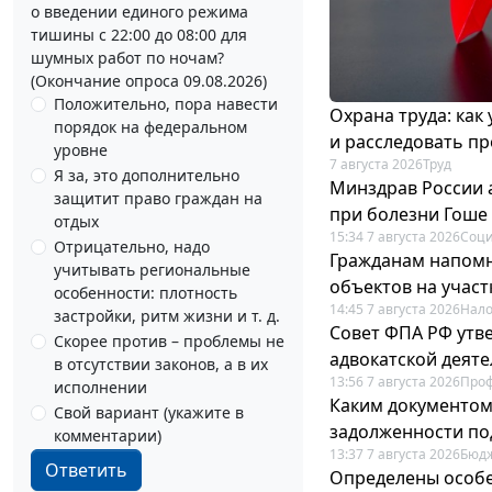
о введении единого режима
тишины с 22:00 до 08:00 для
шумных работ по ночам?
(Окончание опроса 09.08.2026)
Положительно, пора навести
Охрана труда: как
порядок на федеральном
и расследовать п
уровне
7 августа 2026
Труд
Я за, это дополнительно
Минздрав России 
защитит право граждан на
при болезни Гоше
отдых
15:34 7 августа 2026
Соци
Отрицательно, надо
Гражданам напомн
учитывать региональные
объектов на учас
особенности: плотность
14:45 7 августа 2026
Нало
застройки, ритм жизни и т. д.
Совет ФПА РФ утв
Скорее против – проблемы не
адвокатской деят
в отсутствии законов, а в их
13:56 7 августа 2026
Про
исполнении
Каким документо
Свой вариант (укажите в
задолженности по
комментарии)
13:37 7 августа 2026
Бюдж
Ответить
Определены особе