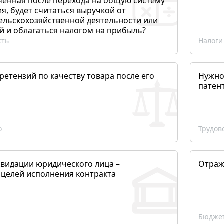
ченная после перехода на общую систему
, будет считаться выручкой от
сельскохозяйственной деятельности или
й и облагаться налогом на прибыль?
сть
Налоги
етензий по качеству товара после его
Нужно
патен
о
Трудов
квидации юридического лица –
Отраж
 целей исполнения контракта
Бюджет