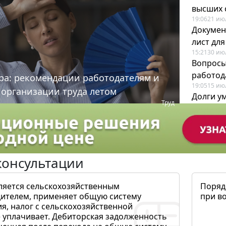
высших 
19:06
21 ию
Докумен
лист дл
15:21
30 ию
Вопросы
работода
ра: рекомендации работодателям и
19:05
15 ию
 организации труда летом
Долги у
Труд
когда и
19:43
17 ию
консультации
ляется сельскохозяйственным
Поряд
ителем, применяет общую систему
при в
я, налог с сельскохозяйственной
 уплачивает. Дебиторская задолженность