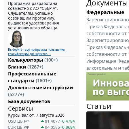
Документы
Программа разработана
совместно с АО ''СБЕР А".
Федеральные
Слушателям, успешно
освоившим программу,
Зарегистрировано 
выдаются удостоверения
Приказ Федеральн
установленного образца.
собственности от 
Зарегистрировано 
Приказ Федеральн
Выберите тему программы повышения
собственности от 
квалификации для юристов ...
Калькуляторы
(100+)
Информация Федер
Бланки
(1267+)
алкогольным и таб
Профессиональные
"Вниманию произв
стандарты
(1601+)
Все федеральные докум
Должностные инструкции
(5277+)
База документов
Статьи
Сервисы
Курсы валют, 7 августа 2026
USD ЦБ РФ
81,4077
+0,4784
EUR ЦБ РФ
94,0585
+0,8684