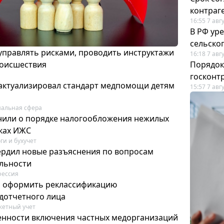
контраг
16:55 7 авг
В РФ ур
сельско
 управлять рисками, проводить инструктажи
16:18 7 авг
роисшествия
Порядок
госконт
актуализировал стандарт медпомощи детям
15:57 7 авг
альная сфера
или о порядке налогообложения нежилых
тках ИЖС
ги и бухучет
ердил новые разъяснения по вопросам
ельности
фессия
м оформить реклассификацию
дотчетного лица
етный учет
нности включения частных медорганизаций