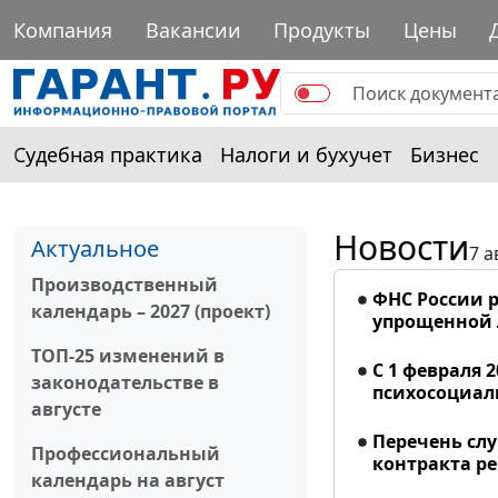
Компания
Вакансии
Продукты
Цены
Судебная практика
Налоги и бухучет
Бизнес
Новости
Актуальное
7 а
Производственный
ФНС России р
календарь – 2027 (проект)
упрощенной
ТОП-25 изменений в
С 1 февраля 
законодательстве в
психосоциал
августе
Перечень сл
Профессиональный
контракта р
календарь на август