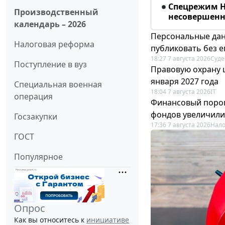
Спецрежим Н
Производственный
несовершенно
календарь – 2026
Персональные дан
Налоговая реформа
публиковать без е
18:27 7 августа 2026
Суде
Поступление в вуз
Правовую охрану 
января 2027 года
Специальная военная
18:04 7 августа 2026
IT
операция
Финансовый порог
фондов увеличили
Госзакупки
17:36 7 августа 2026
Нало
ГОСТ
Популярное
Опрос
Как вы относитесь к
инициативе