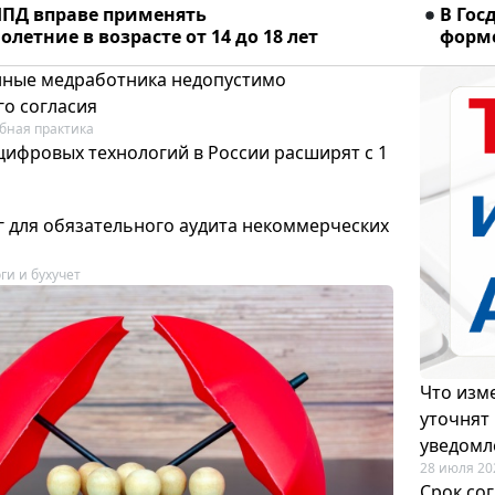
ПД вправе применять
В Гос
летние в возрасте от 14 до 18 лет
форме
ные медработника недопустимо
го согласия
бная практика
цифровых технологий в России расширят с 1
 для обязательного аудита некоммерческих
ги и бухучет
Что изме
уточнят
уведомл
28 июля 20
Срок со