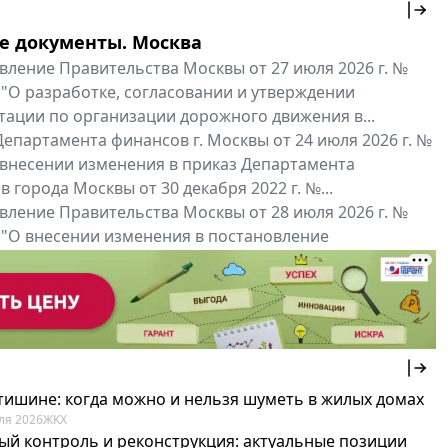
е документы. Москва
вление Правительства Москвы от 27 июля 2026 г. №
 "О разработке, согласовании и утверждении
тации по организации дорожного движения в...
епартамента финансов г. Москвы от 24 июля 2026 г. №
 внесении изменения в приказ Департамента
 города Москвы от 30 декабря 2022 г. №...
вление Правительства Москвы от 28 июля 2026 г. №
 "О внесении изменения в постановление
ьства Москвы от 26 июля 2011 г. № 334-ПП"
нальные документы
Мой регион ...
 тишине: когда можно и нельзя шуметь в жилых домах
ля 2026
ЖКХ
ый контроль и реконструкция: актуальные позиции