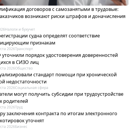
лификация договоров с самозанятыми в трудовые:
 заказчиков возникают риски штрафов и доначисления
026
Налоги и бухучет
регистрации судна определят соответствие
фицирующим признакам
уста 2026
Транспорт
Ф уточнили порядок удостоверения доверенностей
ихся в СИЗО лиц
уста 2026
Общество
туализировали стандарт помощи при хронической
ой недостаточности
уста 2026
Социальная сфера
атели могут получить субсидии при трудоустройстве
х родителей
уста 2026
Труд
ру заключения контракта по итогам электронного
 котировок уточнят
уста 2026
Бизнес