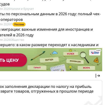
судов
ля 2026
Налоги и бухучет
ты по персональным данным в 2026 году: полный чек-
я операторов
ля 2026
IT
Реклама
 миграции: важные изменения для иностранцев и
телей в 2026 году
ля 2026
Общество
мершего: в каком размере переходят к наследникам и
х можно не платить
ля 2026
Общество
ок заполнения декларации по налогу на прибыль
озврате товаров, отгруженных в прошлом периоде