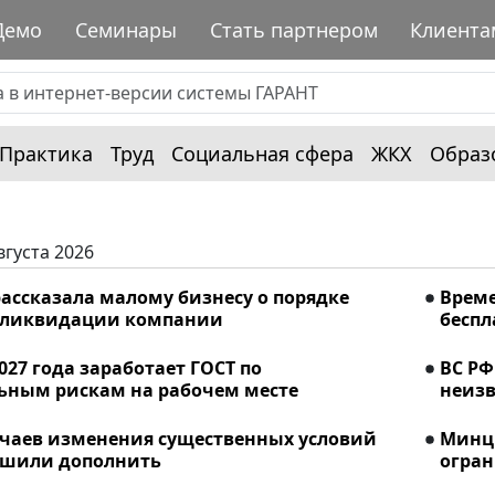
Демо
Семинары
Стать партнером
Клиента
Практика
Труд
Социальная сфера
ЖКХ
Образ
вгуста 2026
ассказала малому бизнесу о порядке
Време
 ликвидации компании
беспл
2027 года заработает ГОСТ по
ВС РФ
ьным рискам на рабочем месте
неизв
учаев изменения существенных условий
Минци
ешили дополнить
огран