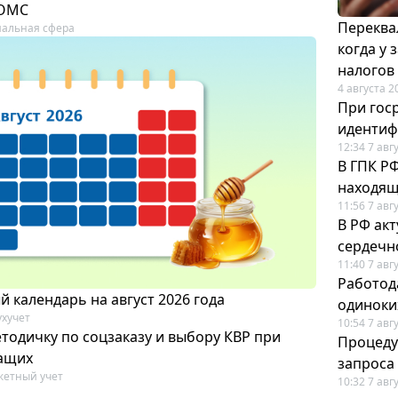
 ОМС
Переква
альная сфера
когда у
налогов
4 августа 2
При гос
иденти
12:34 7 авг
В ГПК Р
находящ
11:56 7 авг
В РФ ак
сердечн
11:40 7 авг
Работод
 календарь на август 2026 года
одиноки
ухучет
10:54 7 авг
тодичку по соцзаказу и выбору КВР при
Процеду
ащих
запроса
етный учет
10:32 7 авг