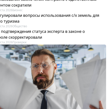
ентом сократили
уста 2026
Бизнес
егулировали вопросы использования с/х земель для
го туризма
уста 2026
Общество
 подтверждения статуса эксперта в законе о
роле скорректировали
уста 2026
Проверки