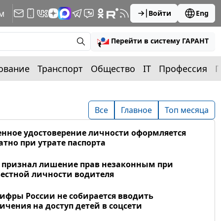
м
Войти
Eng
Перейти в систему ГАРАНТ
ование
Транспорт
Общество
IT
Профессия
П
Все
Главное
Топ месяца
нное удостоверение личности оформляется
атно при утрате паспорта
 признал лишение прав незаконным при
естной личности водителя
фры России не собирается вводить
ичения на доступ детей в соцсети