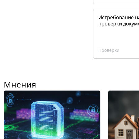
Истребование н
проверки докум
Проверки
Мнения