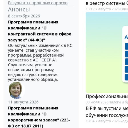
Результаты прошлых опросов
в реестр системы
Анонсы
13:19 7 августа 2026
Соци
8 сентября 2026
Программа повышения
квалификации "О
контрактной системе в сфере
закупок" (44-ФЗ)"
Об актуальных изменениях в КС
узнаете, став участником
программы, разработанной
совместно с АО ''СБЕР А".
Слушателям, успешно
освоившим программу,
выдаются удостоверения
установленного образца.
Профессиональный
11 августа 2026
30 июля 2026
Налоги и б
В РФ выпустили ме
Программа повышения
квалификации "О
обучении госслуж
корпоративном заказе" (223-
10:04 7 августа 2026
Бюдж
ФЗ от 18.07.2011)