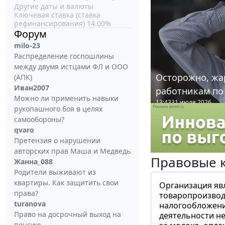
Другие даты и валюты
Ключевая ставка (ставка
рефинансирования) 14.00%
Форум
milo-23
Распределение госпошлины
между двумя истцами ФЛ и ООО
Осторожно, жа
(АПК)
Иван2007
работникам по
Можно ли применить навыки
13:43
31 июля 2026
рукопашного боя в целях
самообороны?
qvaro
Претензия о нарушении
авторских прав Маша и Медведь
Правовые 
Жанна_088
Родители выживают из
квартиры. Как защитить свои
Организация яв
права?
товаропроизвод
turanova
налогообложени
Право на досрочный выход на
деятельности не
пенсию