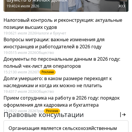
19:40
24 июля 2026
ЖКХ
Налоговый контроль и реконструкция: актуальные
позиции высших судов
19:06
21 июля 2026
Налоги и бухучет
Вопросы миграции: важные изменения для
иностранцев и работодателей в 2026 году
19:05
15 июля 2026
Общество
Документы по персональным данным в 2026 году:
полный чек-лист для операторов
15:21
30 июля 2026
IT
Реклама
Долги умершего: в каком размере переходят к
наследникам и когда их можно не платить
19:43
17 июля 2026
Общество
Прием сотрудника на работу в 2026 году: порядок
оформления для кадровика и бухгалтера
12:28
22 июля 2026
Труд
Реклама
Правовые консультации
Организация является сельскохозяйственным