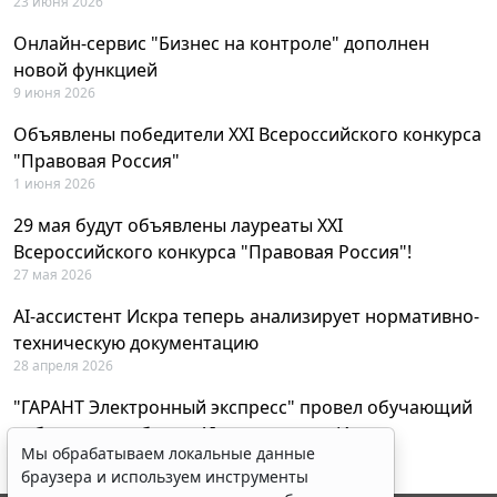
23 июня 2026
Онлайн-сервис "Бизнес на контроле" дополнен
новой функцией
9 июня 2026
Объявлены победители XXI Всероссийского конкурса
"Правовая Россия"
1 июня 2026
29 мая будут объявлены лауреаты XXI
Всероссийского конкурса "Правовая Россия"!
27 мая 2026
AI-ассистент Искра теперь анализирует нормативно-
техническую документацию
28 апреля 2026
"ГАРАНТ Электронный экспресс" провел обучающий
вебинар по работе с AI-ассистентом Искра
Мы обрабатываем локальные данные
23 апреля 2026
браузера и используем инструменты