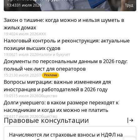
13:43
31 июля 2026
Труд
Закон о тишине: когда можно и нельзя шуметь в
жилых домах
19:40
24 июля 2026
ЖКХ
Налоговый контроль и реконструкция: актуальные
позиции высших судов
19:06
21 июля 2026
Налоги и бухучет
Документы по персональным данным в 2026 году:
полный чек-лист для операторов
15:21
30 июля 2026
IT
Реклама
Вопросы миграции: важные изменения для
иностранцев и работодателей в 2026 году
19:05
15 июля 2026
Общество
Долги умершего: в каком размере переходят к
наследникам и когда их можно не платить
19:43
17 июля 2026
Общество
Правовые консультации
Начисляются ли страховые взносы и НДФЛ на