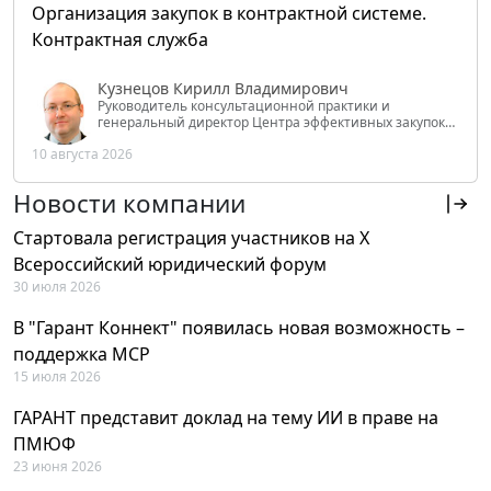
Организация закупок в контрактной системе.
Контрактная служба
Кузнецов Кирилл Владимирович
Руководитель консультационной практики и
генеральный директор Центра эффективных закупок
Tendery.ru, ведущий эксперт РАНХиГС при Президенте
10 августа 2026
РФ
Новости компании
Стартовала регистрация участников на X
Всероссийский юридический форум
30 июля 2026
В "Гарант Коннект" появилась новая возможность –
поддержка MCP
15 июля 2026
ГАРАНТ представит доклад на тему ИИ в праве на
ПМЮФ
23 июня 2026