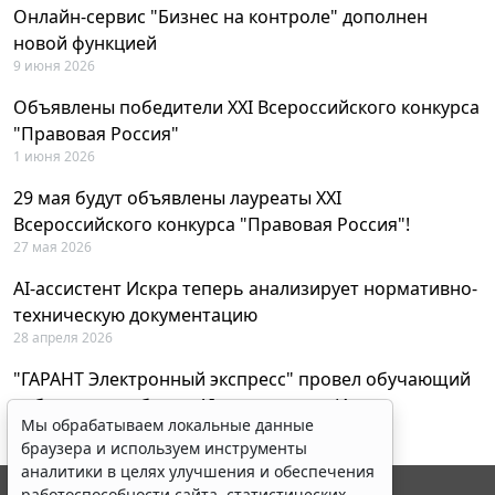
Онлайн-сервис "Бизнес на контроле" дополнен
новой функцией
9 июня 2026
Объявлены победители XXI Всероссийского конкурса
"Правовая Россия"
1 июня 2026
29 мая будут объявлены лауреаты XXI
Всероссийского конкурса "Правовая Россия"!
27 мая 2026
AI-ассистент Искра теперь анализирует нормативно-
техническую документацию
28 апреля 2026
"ГАРАНТ Электронный экспресс" провел обучающий
вебинар по работе с AI-ассистентом Искра
Мы обрабатываем локальные данные
23 апреля 2026
браузера и используем инструменты
аналитики в целях улучшения и обеспечения
работоспособности сайта, статистических