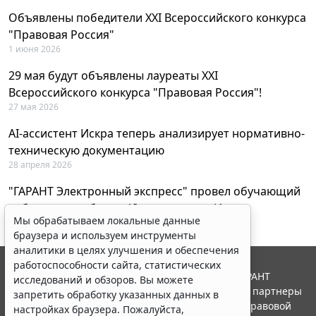
Объявлены победители XXI Всероссийского конкурса
"Правовая Россия"
1 июня 2026
29 мая будут объявлены лауреаты XXI
Всероссийского конкурса "Правовая Россия"!
27 мая 2026
AI-ассистент Искра теперь анализирует нормативно-
техническую документацию
28 апреля 2026
"ГАРАНТ Электронный экспресс" провел обучающий
вебинар по работе с AI-ассистентом Искра
Мы обрабатываем локальные данные
23 апреля 2026
браузера и используем инструменты
аналитики в целях улучшения и обеспечения
работоспособности сайта, статистических
© ООО "НПП "ГАРАНТ-СЕРВИС", 2026. Система ГАРАНТ
исследований и обзоров. Вы можете
выпускается с 1990 года. Компания "Гарант" и ее партнеры
запретить обработку указанных данных в
являются участниками Российской ассоциации правовой
настройках браузера. Пожалуйста,