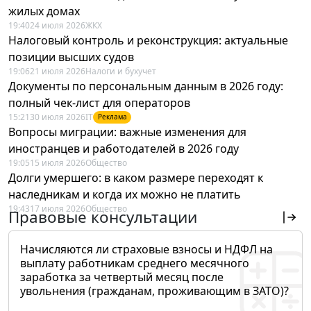
жилых домах
19:40
24 июля 2026
ЖКХ
Налоговый контроль и реконструкция: актуальные
позиции высших судов
19:06
21 июля 2026
Налоги и бухучет
Документы по персональным данным в 2026 году:
полный чек-лист для операторов
15:21
30 июля 2026
IT
Реклама
Вопросы миграции: важные изменения для
иностранцев и работодателей в 2026 году
19:05
15 июля 2026
Общество
Долги умершего: в каком размере переходят к
наследникам и когда их можно не платить
19:43
17 июля 2026
Общество
Правовые консультации
Начисляются ли страховые взносы и НДФЛ на
выплату работникам среднего месячного
заработка за четвертый месяц после
увольнения (гражданам, проживающим в ЗАТО)?