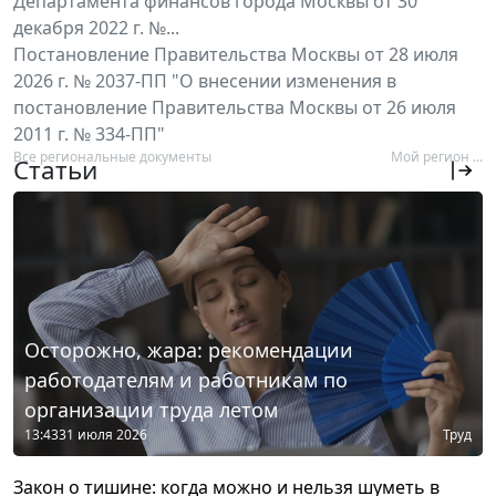
Департамента финансов города Москвы от 30
декабря 2022 г. №...
Постановление Правительства Москвы от 28 июля
2026 г. № 2037-ПП "О внесении изменения в
постановление Правительства Москвы от 26 июля
2011 г. № 334-ПП"
Все региональные документы
Мой регион ...
Статьи
Осторожно, жара: рекомендации
работодателям и работникам по
организации труда летом
13:43
31 июля 2026
Труд
Закон о тишине: когда можно и нельзя шуметь в