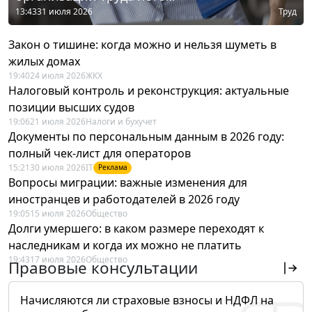
13:43
31 июля 2026
Труд
Закон о тишине: когда можно и нельзя шуметь в
жилых домах
19:40
24 июля 2026
ЖКХ
Налоговый контроль и реконструкция: актуальные
позиции высших судов
19:06
21 июля 2026
Налоги и бухучет
Документы по персональным данным в 2026 году:
полный чек-лист для операторов
15:21
30 июля 2026
IT
Реклама
Вопросы миграции: важные изменения для
иностранцев и работодателей в 2026 году
19:05
15 июля 2026
Общество
Долги умершего: в каком размере переходят к
наследникам и когда их можно не платить
19:43
17 июля 2026
Общество
Правовые консультации
Начисляются ли страховые взносы и НДФЛ на