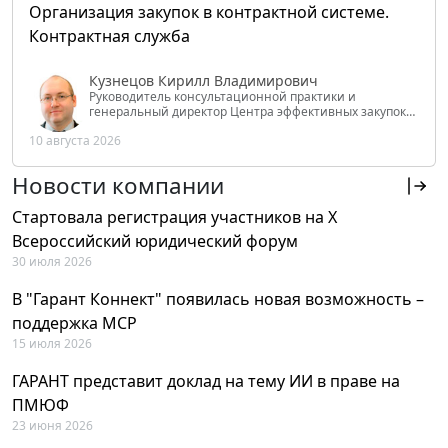
Организация закупок в контрактной системе.
Контрактная служба
Кузнецов Кирилл Владимирович
Руководитель консультационной практики и
генеральный директор Центра эффективных закупок
Tendery.ru, ведущий эксперт РАНХиГС при Президенте
10 августа 2026
РФ
Новости компании
Стартовала регистрация участников на X
Всероссийский юридический форум
30 июля 2026
В "Гарант Коннект" появилась новая возможность –
поддержка MCP
15 июля 2026
ГАРАНТ представит доклад на тему ИИ в праве на
ПМЮФ
23 июня 2026