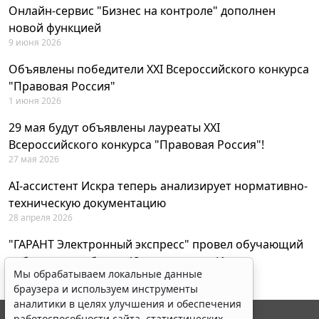
Онлайн-сервис "Бизнес на контроле" дополнен
новой функцией
9 июня 2026
Объявлены победители XXI Всероссийского конкурса
"Правовая Россия"
1 июня 2026
29 мая будут объявлены лауреаты XXI
Всероссийского конкурса "Правовая Россия"!
27 мая 2026
AI-ассистент Искра теперь анализирует нормативно-
техническую документацию
28 апреля 2026
"ГАРАНТ Электронный экспресс" провел обучающий
вебинар по работе с AI-ассистентом Искра
Мы обрабатываем локальные данные
23 апреля 2026
браузера и используем инструменты
аналитики в целях улучшения и обеспечения
работоспособности сайта, статистических