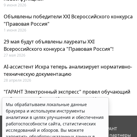
9 июня 2026
Объявлены победители XXI Всероссийского конкурса
"Правовая Россия"
1 июня 2026
29 мая будут объявлены лауреаты XXI
Всероссийского конкурса "Правовая Россия"!
27 мая 2026
AI-ассистент Искра теперь анализирует нормативно-
техническую документацию
28 апреля 2026
"ГАРАНТ Электронный экспресс" провел обучающий
вебинар по работе с AI-ассистентом Искра
Мы обрабатываем локальные данные
23 апреля 2026
браузера и используем инструменты
аналитики в целях улучшения и обеспечения
работоспособности сайта, статистических
© ООО "НПП "ГАРАНТ-СЕРВИС", 2026. Система ГАРАНТ
исследований и обзоров. Вы можете
выпускается с 1990 года. Компания "Гарант" и ее партнеры
запретить обработку указанных данных в