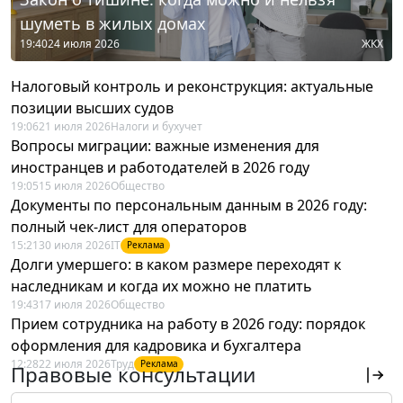
шуметь в жилых домах
19:40
24 июля 2026
ЖКХ
Налоговый контроль и реконструкция: актуальные
позиции высших судов
19:06
21 июля 2026
Налоги и бухучет
Вопросы миграции: важные изменения для
иностранцев и работодателей в 2026 году
19:05
15 июля 2026
Общество
Документы по персональным данным в 2026 году:
полный чек-лист для операторов
15:21
30 июля 2026
IT
Реклама
Долги умершего: в каком размере переходят к
наследникам и когда их можно не платить
19:43
17 июля 2026
Общество
Прием сотрудника на работу в 2026 году: порядок
оформления для кадровика и бухгалтера
12:28
22 июля 2026
Труд
Реклама
Правовые консультации