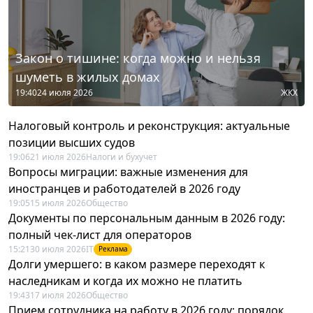
Закон о тишине: когда можно и нельзя
шуметь в жилых домах
19:40
24 июля 2026
ЖКХ
Налоговый контроль и реконструкция: актуальные
позиции высших судов
19:06
21 июля 2026
Налоги и бухучет
Вопросы миграции: важные изменения для
иностранцев и работодателей в 2026 году
19:05
15 июля 2026
Общество
Документы по персональным данным в 2026 году:
полный чек-лист для операторов
15:21
30 июля 2026
IT
Реклама
Долги умершего: в каком размере переходят к
наследникам и когда их можно не платить
19:43
17 июля 2026
Общество
Прием сотрудника на работу в 2026 году: порядок