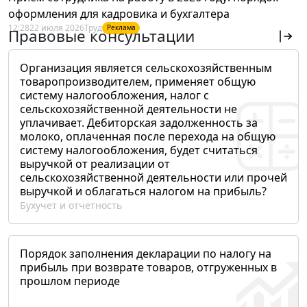
оформления для кадровика и бухгалтера
12:28
22 июля 2026
Труд
Реклама
Правовые консультации
Организация является сельскохозяйственным
товаропроизводителем, применяет общую
систему налогообложения, налог с
сельскохозяйственной деятельности не
уплачивает. Дебиторская задолженность за
молоко, оплаченная после перехода на общую
систему налогообложения, будет считаться
выручкой от реализации от
сельскохозяйственной деятельности или прочей
выручкой и облагаться налогом на прибыль?
Бухучет и отчетность
Порядок заполнения декларации по налогу на
прибыль при возврате товаров, отгруженных в
прошлом периоде