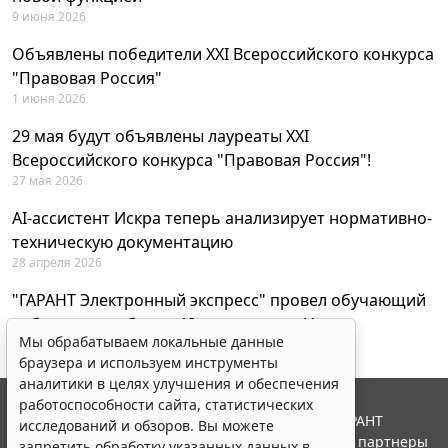
9 июня 2026
Объявлены победители XXI Всероссийского конкурса
"Правовая Россия"
1 июня 2026
29 мая будут объявлены лауреаты XXI
Всероссийского конкурса "Правовая Россия"!
27 мая 2026
AI-ассистент Искра теперь анализирует нормативно-
техническую документацию
28 апреля 2026
"ГАРАНТ Электронный экспресс" провел обучающий
вебинар по работе с AI-ассистентом Искра
Мы обрабатываем локальные данные
23 апреля 2026
браузера и используем инструменты
аналитики в целях улучшения и обеспечения
работоспособности сайта, статистических
© ООО "НПП "ГАРАНТ-СЕРВИС", 2026. Система ГАРАНТ
исследований и обзоров. Вы можете
выпускается с 1990 года. Компания "Гарант" и ее партнеры
запретить обработку указанных данных в