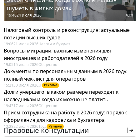
шуметь в жилых домах
19:40
24 июля 2026
ЖКХ
Налоговый контроль и реконструкция: актуальные
позиции высших судов
19:06
21 июля 2026
Налоги и бухучет
Вопросы миграции: важные изменения для
иностранцев и работодателей в 2026 году
19:05
15 июля 2026
Общество
Документы по персональным данным в 2026 году:
полный чек-лист для операторов
15:21
30 июля 2026
IT
Реклама
Долги умершего: в каком размере переходят к
наследникам и когда их можно не платить
19:43
17 июля 2026
Общество
Прием сотрудника на работу в 2026 году: порядок
оформления для кадровика и бухгалтера
12:28
22 июля 2026
Труд
Реклама
Правовые консультации