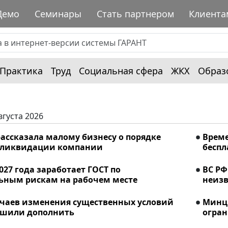
Демо
Семинары
Стать партнером
Клиента
Практика
Труд
Социальная сфера
ЖКХ
Образ
вгуста 2026
ассказала малому бизнесу о порядке
Време
 ликвидации компании
беспл
2027 года заработает ГОСТ по
ВС РФ
ьным рискам на рабочем месте
неизв
учаев изменения существенных условий
Минци
ешили дополнить
огран