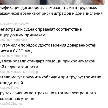
лификация договоров с самозанятыми в трудовые:
 заказчиков возникают риски штрафов и доначисления
026
Налоги и бухучет
регистрации судна определят соответствие
фицирующим признакам
уста 2026
Транспорт
Ф уточнили порядок удостоверения доверенностей
ихся в СИЗО лиц
уста 2026
Общество
туализировали стандарт помощи при хронической
ой недостаточности
уста 2026
Социальная сфера
атели могут получить субсидии при трудоустройстве
х родителей
уста 2026
Труд
ру заключения контракта по итогам электронного
 котировок уточнят
уста 2026
Бизнес