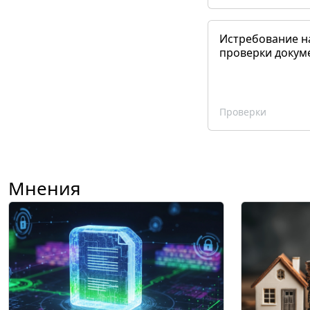
Истребование н
проверки докум
Проверки
Мнения