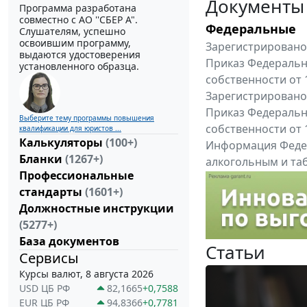
Документы
Программа разработана
совместно с АО ''СБЕР А".
Федеральные
Слушателям, успешно
освоившим программу,
Зарегистрировано 
выдаются удостоверения
Приказ Федеральн
установленного образца.
собственности от 
Зарегистрировано 
Приказ Федеральн
Выберите тему программы повышения
собственности от 
квалификации для юристов ...
Калькуляторы
(100+)
Информация Федер
Бланки
(1267+)
алкогольным и таб
Профессиональные
"Вниманию произв
стандарты
(1601+)
Все федеральные докум
Должностные инструкции
(5277+)
База документов
Статьи
Сервисы
Курсы валют, 8 августа 2026
USD ЦБ РФ
82,1665
+0,7588
EUR ЦБ РФ
94,8366
+0,7781