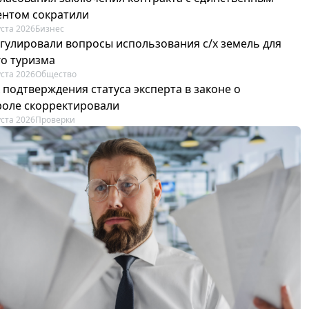
ентом сократили
уста 2026
Бизнес
егулировали вопросы использования с/х земель для
го туризма
уста 2026
Общество
 подтверждения статуса эксперта в законе о
роле скорректировали
уста 2026
Проверки