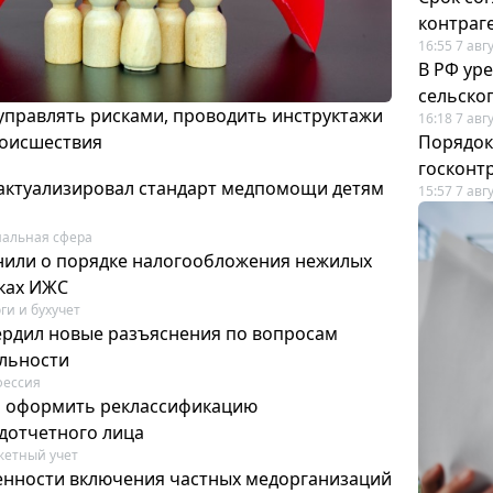
контраг
16:55 7 авг
В РФ ур
сельско
 управлять рисками, проводить инструктажи
16:18 7 авг
роисшествия
Порядок
госконт
актуализировал стандарт медпомощи детям
15:57 7 авг
альная сфера
или о порядке налогообложения нежилых
тках ИЖС
ги и бухучет
ердил новые разъяснения по вопросам
ельности
фессия
м оформить реклассификацию
дотчетного лица
етный учет
нности включения частных медорганизаций