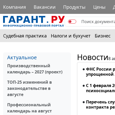
Компания
Вакансии
Продукты
Цены
Судебная практика
Налоги и бухучет
Бизнес
Новости
Актуальное
8 а
Производственный
ФНС России р
календарь – 2027 (проект)
упрощенной
ТОП-25 изменений в
С 1 февраля 
законодательстве в
психосоциал
августе
Перечень сл
Профессиональный
контракта р
календарь на август