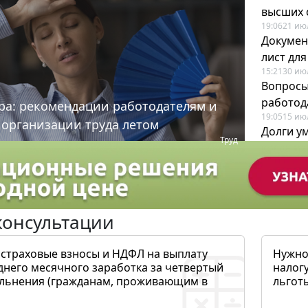
высших 
19:06
21 ию
Докумен
лист дл
15:21
30 ию
Вопросы
работода
ра: рекомендации работодателям и
19:05
15 ию
 организации труда летом
Долги у
Труд
когда и
19:43
17 ию
консультации
 страховые взносы и НДФЛ на выплату
Нужно
днего месячного заработка за четвертый
налогу
ольнения (гражданам, проживающим в
льготы