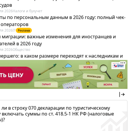
судов
ля 2026
Налоги и бухучет
ты по персональным данным в 2026 году: полный чек-
я операторов
ля 2026
IT
Реклама
 миграции: важные изменения для иностранцев и
телей в 2026 году
ля 2026
Общество
мершего: в каком размере переходят к наследникам и
х можно не платить
ля 2026
Общество
 ли в строку 070 декларации по туристическому
 включать суммы по ст. 418.5-1 НК РФ (налоговые
)?