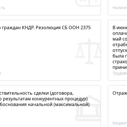
сть
Налоги
о граждан КНДР. Резолюция СБ ООН 2375
В июн
оплач
май со
отраб
отпуск
была 
страхо
прини
о
Трудов
ствительность сделки (договора,
Отраж
о результатам конкурентных процедур)
боснования начальной (максимальной)
?
Бюджет