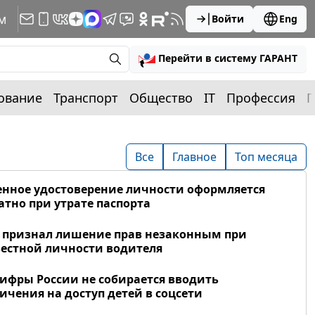
м
Войти
Eng
Перейти в систему ГАРАНТ
ование
Транспорт
Общество
IT
Профессия
П
Все
Главное
Топ месяца
нное удостоверение личности оформляется
атно при утрате паспорта
 признал лишение прав незаконным при
естной личности водителя
фры России не собирается вводить
ичения на доступ детей в соцсети