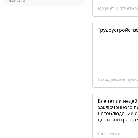
Бухучет и отчетно
Трудоустройств
Гражданское прав
Влечет ли недей
заключенного п
несоблюдение о
цены контракта
Госзакупки