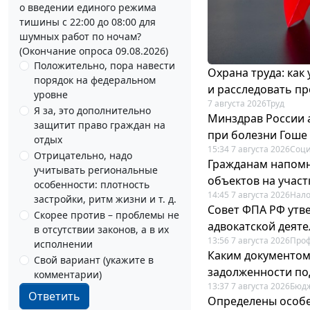
о введении единого режима
тишины с 22:00 до 08:00 для
шумных работ по ночам?
(Окончание опроса 09.08.2026)
Положительно, пора навести
Охрана труда: как
порядок на федеральном
и расследовать п
уровне
7 августа 2026
Труд
Я за, это дополнительно
Минздрав России 
защитит право граждан на
при болезни Гоше
отдых
15:34 7 августа 2026
Соци
Отрицательно, надо
Гражданам напомн
учитывать региональные
объектов на учас
особенности: плотность
14:45 7 августа 2026
Нало
застройки, ритм жизни и т. д.
Совет ФПА РФ утв
Скорее против – проблемы не
адвокатской деят
в отсутствии законов, а в их
13:56 7 августа 2026
Про
исполнении
Каким документо
Свой вариант (укажите в
задолженности по
комментарии)
13:37 7 августа 2026
Бюдж
Ответить
Определены особе