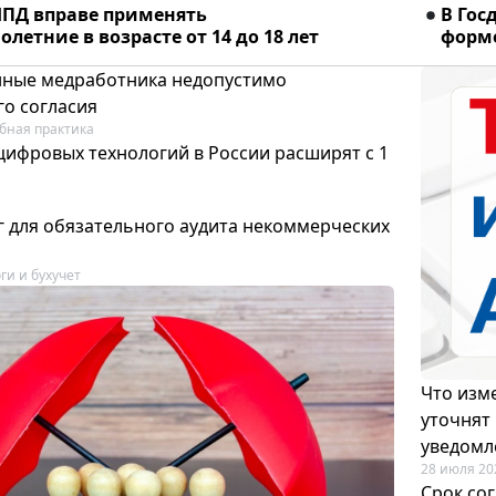
ПД вправе применять
В Гос
летние в возрасте от 14 до 18 лет
форме
ные медработника недопустимо
го согласия
бная практика
цифровых технологий в России расширят с 1
 для обязательного аудита некоммерческих
ги и бухучет
Что изме
уточнят
уведомл
28 июля 20
Срок со