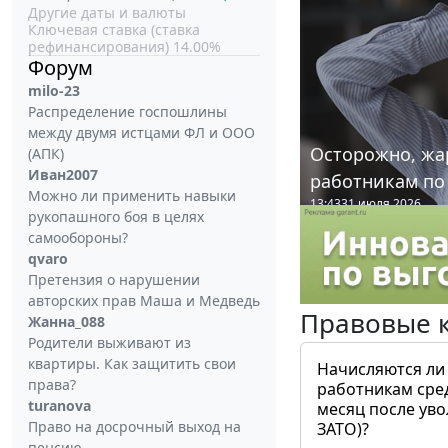
Другие даты и валюты
Ключевая ставка (ставка
рефинансирования) 14.00%
Форум
milo-23
Распределение госпошлины
между двумя истцами ФЛ и ООО
Осторожно, жа
(АПК)
Иван2007
работникам по
Можно ли применить навыки
13:43
31 июля 2026
рукопашного боя в целях
самообороны?
qvaro
Претензия о нарушении
авторских прав Маша и Медведь
Правовые 
Жанна_088
Родители выживают из
квартиры. Как защитить свои
Начисляются ли
права?
работникам сре
turanova
месяц после ув
Право на досрочный выход на
ЗАТО)?
пенсию