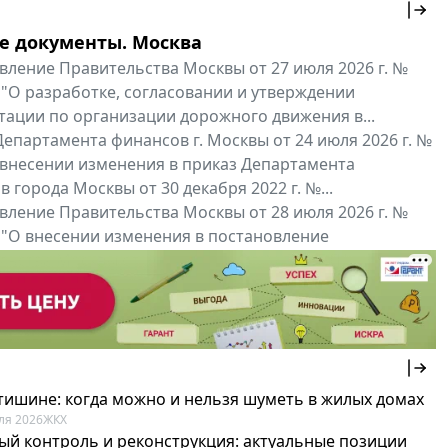
е документы. Москва
вление Правительства Москвы от 27 июля 2026 г. №
 "О разработке, согласовании и утверждении
тации по организации дорожного движения в...
епартамента финансов г. Москвы от 24 июля 2026 г. №
 внесении изменения в приказ Департамента
 города Москвы от 30 декабря 2022 г. №...
вление Правительства Москвы от 28 июля 2026 г. №
 "О внесении изменения в постановление
ьства Москвы от 26 июля 2011 г. № 334-ПП"
нальные документы
Мой регион ...
 тишине: когда можно и нельзя шуметь в жилых домах
ля 2026
ЖКХ
ый контроль и реконструкция: актуальные позиции