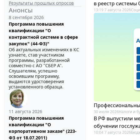
Результаты прошлых опросов
в реестр системы
Анонсы
13:19 7 августа 2026
Соци
8 сентября 2026
Программа повышения
квалификации "О
контрактной системе в сфере
закупок" (44-ФЗ)"
Об актуальных изменениях в КС
узнаете, став участником
программы, разработанной
совместно с АО ''СБЕР А".
Слушателям, успешно
освоившим программу,
выдаются удостоверения
установленного образца.
Профессиональный
11 августа 2026
30 июля 2026
Налоги и б
В РФ выпустили ме
Программа повышения
квалификации "О
обучении госслуж
корпоративном заказе" (223-
10:04 7 августа 2026
Бюдж
ФЗ от 18.07.2011)