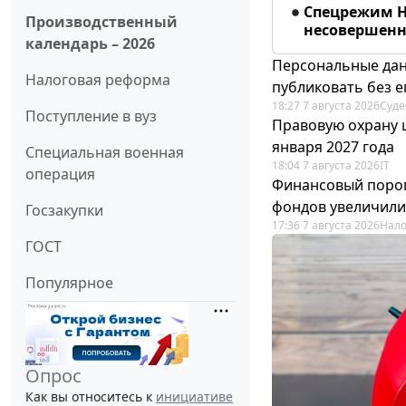
Спецрежим Н
Производственный
несовершенно
календарь – 2026
Персональные дан
Налоговая реформа
публиковать без е
18:27 7 августа 2026
Суде
Поступление в вуз
Правовую охрану 
января 2027 года
Специальная военная
18:04 7 августа 2026
IT
операция
Финансовый порог
фондов увеличили
Госзакупки
17:36 7 августа 2026
Нало
ГОСТ
Популярное
Опрос
Как вы относитесь к
инициативе