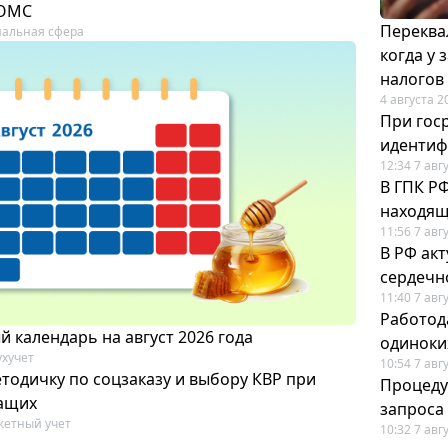
 ОМС
Переква
альная сфера
когда у
налогов
4 августа 2
При гос
иденти
12:34 7 авг
В ГПК Р
находящ
11:56 7 авг
В РФ ак
сердечн
11:40 7 авг
Работод
 календарь на август 2026 года
одиноки
ухучет
10:54 7 авг
тодичку по соцзаказу и выбору КВР при
Процеду
ащих
запроса
етный учет
10:32 7 авг