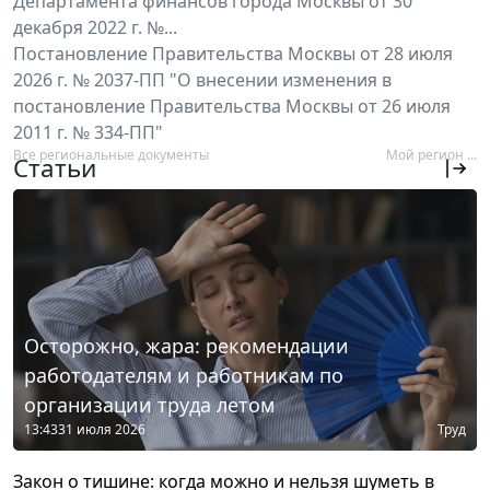
Департамента финансов города Москвы от 30
декабря 2022 г. №...
Постановление Правительства Москвы от 28 июля
2026 г. № 2037-ПП "О внесении изменения в
постановление Правительства Москвы от 26 июля
2011 г. № 334-ПП"
Все региональные документы
Мой регион ...
Статьи
Осторожно, жара: рекомендации
работодателям и работникам по
организации труда летом
13:43
31 июля 2026
Труд
Закон о тишине: когда можно и нельзя шуметь в