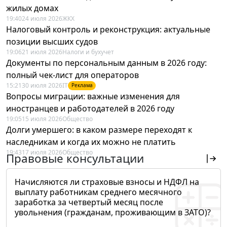
жилых домах
19:40
24 июля 2026
ЖКХ
Налоговый контроль и реконструкция: актуальные
позиции высших судов
19:06
21 июля 2026
Налоги и бухучет
Документы по персональным данным в 2026 году:
полный чек-лист для операторов
15:21
30 июля 2026
IT
Реклама
Вопросы миграции: важные изменения для
иностранцев и работодателей в 2026 году
19:05
15 июля 2026
Общество
Долги умершего: в каком размере переходят к
наследникам и когда их можно не платить
19:43
17 июля 2026
Общество
Правовые консультации
Начисляются ли страховые взносы и НДФЛ на
выплату работникам среднего месячного
заработка за четвертый месяц после
увольнения (гражданам, проживающим в ЗАТО)?