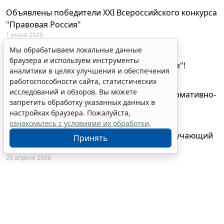
Объявлены победители XXI Всероссийского конкурса
"Правовая Россия"
1 июня 2026
Мы обрабатываем локальные данные
29 мая будут объявлены лауреаты XXI
браузера и используем инструменты
Всероссийского конкурса "Правовая Россия"!
аналитики в целях улучшения и обеспечения
27 мая 2026
работоспособности сайта, статистических
исследований и обзоров. Вы можете
AI-ассистент Искра теперь анализирует нормативно-
запретить обработку указанных данных в
техническую документацию
настройках браузера. Пожалуйста,
28 апреля 2026
ознакомьтесь с условиями их обработки
.
"ГАРАНТ Электронный экспресс" провел обучающий
Принять
вебинар по работе с AI-ассистентом Искра
23 апреля 2026
© ООО "НПП "ГАРАНТ-СЕРВИС", 2026. Система ГАРАНТ
выпускается с 1990 года. Компания "Гарант" и ее партнеры
являются участниками Российской ассоциации правовой