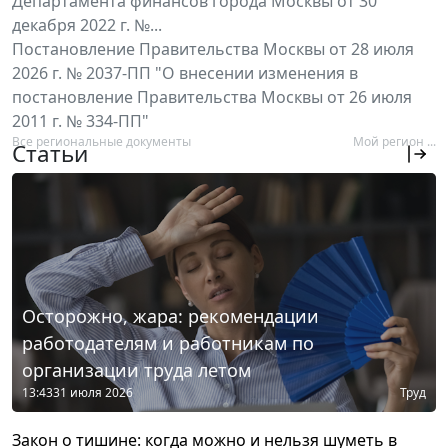
Департамента финансов города Москвы от 30
декабря 2022 г. №...
Постановление Правительства Москвы от 28 июля
2026 г. № 2037-ПП "О внесении изменения в
постановление Правительства Москвы от 26 июля
2011 г. № 334-ПП"
Все региональные документы
Мой регион ...
Статьи
Осторожно, жара: рекомендации
работодателям и работникам по
организации труда летом
13:43
31 июля 2026
Труд
Закон о тишине: когда можно и нельзя шуметь в