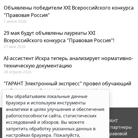
Объявлены победители XXI Всероссийского конкурса
"Правовая Россия"
1 июня 2026
29 мая будут объявлены лауреаты XXI
Всероссийского конкурса "Правовая Россия"!
27 мая 2026
AI-ассистент Искра теперь анализирует нормативно-
техническую документацию
28 апреля 2026
"ГАРАНТ Электронный экспресс" провел обучающий
вебинар по работе с AI-ассистентом Искра
Мы обрабатываем локальные данные
23 апреля 2026
браузера и используем инструменты
аналитики в целях улучшения и обеспечения
работоспособности сайта, статистических
© ООО "НПП "ГАРАНТ-СЕРВИС", 2026. Система ГАРАНТ
исследований и обзоров. Вы можете
выпускается с 1990 года. Компания "Гарант" и ее партнеры
запретить обработку указанных данных в
являются участниками Российской ассоциации правовой
настройках браузера. Пожалуйста,