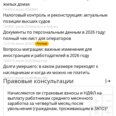
жилых домах
19:40
24 июля 2026
ЖКХ
Налоговый контроль и реконструкция: актуальные
позиции высших судов
19:06
21 июля 2026
Налоги и бухучет
Документы по персональным данным в 2026 году:
полный чек-лист для операторов
15:21
30 июля 2026
IT
Реклама
Вопросы миграции: важные изменения для
иностранцев и работодателей в 2026 году
19:05
15 июля 2026
Общество
Долги умершего: в каком размере переходят к
наследникам и когда их можно не платить
19:43
17 июля 2026
Общество
Правовые консультации
Начисляются ли страховые взносы и НДФЛ на
выплату работникам среднего месячного
заработка за четвертый месяц после
увольнения (гражданам, проживающим в ЗАТО)?